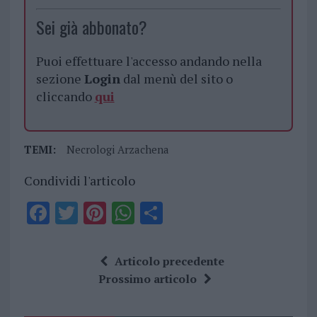
Sei già abbonato?
Puoi effettuare l'accesso andando nella
sezione
Login
dal menù del sito o
cliccando
qui
TEMI:
Necrologi Arzachena
Condividi l'articolo
F
T
Pi
W
S
a
w
n
h
h
ce
it
te
at
a
Articolo precedente
b
te
re
s
re
Prossimo articolo
o
r
st
A