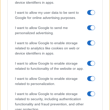
device identifiers in apps.
I nostri cari
I want to allow my user data to be sent to
Google for online advertising purposes.
Giovannimaria Cabras
I want to allow Google to send me
personalized advertising.
I want to allow Google to enable storage
related to analytics like cookies on web or
device identifiers in apps.
I want to allow Google to enable storage
related to functionality of the website or app.
Invia un Comunicato Stampa
|
Pubblicità
|
Segnala
I want to allow Google to enable storage
related to personalization.
I want to allow Google to enable storage
related to security, including authentication
Vuoi rimanere sempre aggiornato?
functionality and fraud prevention, and other
user protection.