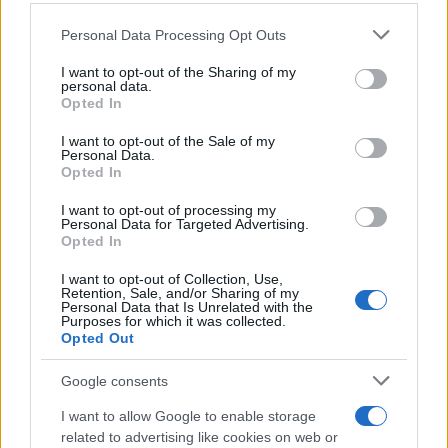
Please note that this website/app uses one or more Google
Personal Data Processing Opt Outs
Mario Malu
services and may gather and store information including but
not limited to your visit or usage behaviour. You may click to
I want to opt-out of the Sharing of my
personal data.
grant or deny consent to Google and its third-party tags to
Opted In
use your data for below specified purposes in below Google
Paolo Pinna
consent section.
I want to opt-out of the Sale of my
Personal Data.
Opted In
I want to opt-out of processing my
Martina Agostina Diturco
Personal Data for Targeted Advertising.
Opted In
I want to opt-out of Collection, Use,
Retention, Sale, and/or Sharing of my
I nostri cari
Personal Data that Is Unrelated with the
Purposes for which it was collected.
Opted Out
I nostri cari
Google consents
I want to allow Google to enable storage
related to advertising like cookies on web or