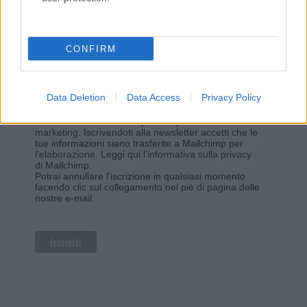
Iscriviti alla newsletter di Gallura Oggi e ricevi le nostre
email periodiche contenenti le ultime notizie pubblicate
sul sito web!
*
campo obbligatorio
CONFIRM
*
Indirizzo email
Data Deletion
Data Access
Privacy Policy
Privacy
Utilizziamo Mailchimp come piattaforma di
marketing. Iscrivendoti alla newsletter accetti che le
tue informazioni siano trasferite a Mailchimp per
l'elaborazione.
Leggi qui l'informativa sulla privacy
di Mailchimp
.
Potrai annullare l'iscrizione in qualsiasi momento
facendo clic sul collegamento nel piè di pagina delle
nostre e-mail.