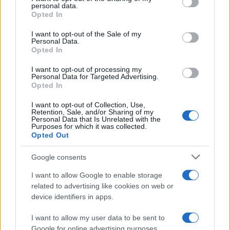
personal data.
grant or deny consent to Google and its third-party tags to
Incendio nella notte a Olbia, a fuoco due furgoni
Opted In
use your data for below specified purposes in below Google
consent section.
I want to opt-out of the Sale of my
Personal Data.
Opted In
A fuoco un deposito con bombole, intervento dei
vigili del fuoco a Rudalza
I want to opt-out of processing my
Personal Data for Targeted Advertising.
Opted In
Ristorante distrutto dalle fiamme a La
I want to opt-out of Collection, Use,
Maddalena, incendio a Monti d’à rena
Retention, Sale, and/or Sharing of my
Personal Data that Is Unrelated with the
Purposes for which it was collected.
Opted Out
Le previsioni meteo per il weekend a Olbia e in
Gallura
Google consents
I want to allow Google to enable storage
Michelle Hunziker in Gallura, bella anche dal
related to advertising like cookies on web or
device identifiers in apps.
vivo: un amico vip svela come fa
I want to allow my user data to be sent to
Calangianus, dopo le polemiche il centro
Google for online advertising purposes.