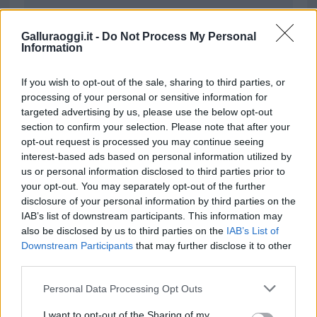
da
Google News
Galluraoggi.it -
Do Not Process My Personal
Information
Condividi l'articolo
If you wish to opt-out of the sale, sharing to third parties, or
processing of your personal or sensitive information for
F
T
Pi
W
S
targeted advertising by us, please use the below opt-out
a
w
n
h
h
section to confirm your selection. Please note that after your
opt-out request is processed you may continue seeing
ce
it
te
at
a
Articolo precedente
interest-based ads based on personal information utilized by
b
te
re
s
re
Prossimo articolo
us or personal information disclosed to third parties prior to
your opt-out. You may separately opt-out of the further
o
r
st
A
disclosure of your personal information by third parties on the
o
p
IAB’s list of downstream participants. This information may
NOTIZIE RECENTI
also be disclosed by us to third parties on the
IAB’s List of
k
p
Downstream Participants
that may further disclose it to other
third parties.
Giorgia Meloni a La Maddalena, la vicesindaco:
Please note that this website/app uses one or more Google
Personal Data Processing Opt Outs
“Orgoglio e discrezione per visita privata̶…
services and may gather and store information including but
not limited to your visit or usage behaviour. You may click to
I want to opt-out of the Sharing of my