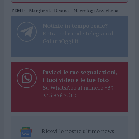
TEMI:
Margherita Deiana
Necrologi Arzachena
Notizie in tempo reale?
Entra nel canale telegram di
GalluraOggi.it
Inviaci le tue segnalazioni,
i tuoi video e le tue foto
Su WhatsApp al numero +39
345 356 7512
Ricevi le nostre ultime news