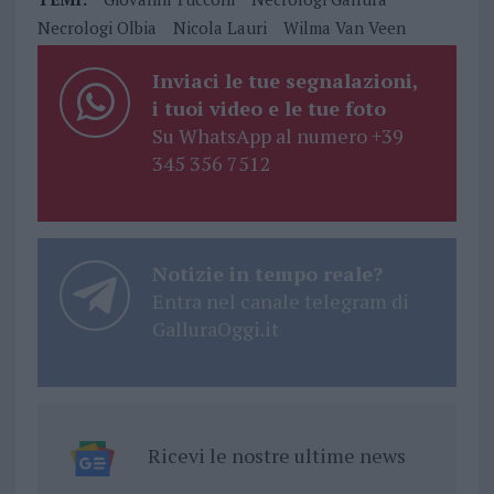
Necrologi Olbia
Nicola Lauri
Wilma Van Veen
Inviaci le tue segnalazioni,
i tuoi video e le tue foto
Su WhatsApp al numero +39
345 356 7512
Notizie in tempo reale?
Entra nel canale telegram di
GalluraOggi.it
Ricevi le nostre ultime news