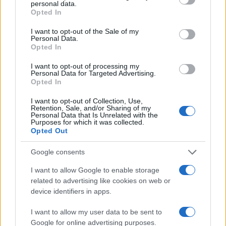
personal data.
Michelle Hunziker in Gallura, bella anche dal
grant or deny consent to Google and its third-party tags to
Opted In
use your data for below specified purposes in below Google
vivo: un amico vip svela come fa
consent section.
I want to opt-out of the Sale of my
Personal Data.
Opted In
Calangianus, dopo le polemiche il centro
accoglienza minori chiude
I want to opt-out of processing my
Personal Data for Targeted Advertising.
Opted In
Olbia, divieto di sosta contro spaccio e degrado:
I want to opt-out of Collection, Use,
esplode la protesta
Retention, Sale, and/or Sharing of my
Personal Data that Is Unrelated with the
Purposes for which it was collected.
Opted Out
Pausa caffè impeccabile: come scegliere la
soluzione ideale per la casa e l’ufficio
Google consents
I want to allow Google to enable storage
Monte Pino, la fine di un lungo dolore: storia e
related to advertising like cookies on web or
rinascita della strada che segnò la Gallura
device identifiers in apps.
I want to allow my user data to be sent to
Raid nelle campagne di Berchidda, rischio per
Google for online advertising purposes.