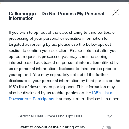
da
Google News
Galluraoggi.it -
Do Not Process My Personal
Information
Condividi l'articolo
If you wish to opt-out of the sale, sharing to third parties, or
F
T
Pi
W
S
processing of your personal or sensitive information for
targeted advertising by us, please use the below opt-out
a
w
n
h
h
section to confirm your selection. Please note that after your
ce
it
te
at
a
opt-out request is processed you may continue seeing
Articolo precedente
interest-based ads based on personal information utilized by
b
te
re
s
re
Prossimo articolo
us or personal information disclosed to third parties prior to
o
r
st
A
your opt-out. You may separately opt-out of the further
disclosure of your personal information by third parties on the
o
p
IAB’s list of downstream participants. This information may
NOTIZIE RECENTI
k
p
also be disclosed by us to third parties on the
IAB’s List of
Downstream Participants
that may further disclose it to other
third parties.
Le previsioni meteo per il weekend a Olbia e in
Please note that this website/app uses one or more Google
Gallura
Personal Data Processing Opt Outs
services and may gather and store information including but
not limited to your visit or usage behaviour. You may click to
I want to opt-out of the Sharing of my