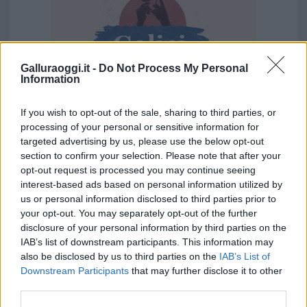
Galluraoggi.it -
Do Not Process My Personal
Information
If you wish to opt-out of the sale, sharing to third parties, or
processing of your personal or sensitive information for
targeted advertising by us, please use the below opt-out
Vuoi rimuovere le pubblicità nazionali?
section to confirm your selection. Please note that after your
opt-out request is processed you may continue seeing
Puoi abbonarti a
soli € 1,10 al mese
interest-based ads based on personal information utilized by
us or personal information disclosed to third parties prior to
cliccando
qui
your opt-out. You may separately opt-out of the further
disclosure of your personal information by third parties on the
Sei già abbonato?
IAB’s list of downstream participants. This information may
also be disclosed by us to third parties on the
IAB’s List of
Downstream Participants
that may further disclose it to other
Puoi effettuare l'accesso andando nella
third parties.
sezione
Login
dal menù del sito o