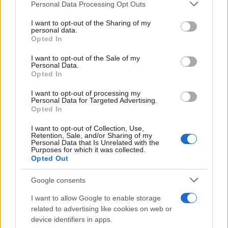
cliccando
qui
Please note that this website/app uses one or more Google
Personal Data Processing Opt Outs
services and may gather and store information including but
not limited to your visit or usage behaviour. You may click to
I want to opt-out of the Sharing of my
personal data.
grant or deny consent to Google and its third-party tags to
Opted In
TEMI:
Alessandro Cianfrocca
use your data for below specified purposes in below Google
Eccellenza Sardegna
Francesco Le Rose
consent section.
I want to opt-out of the Sale of my
Personal Data.
Porto Rotondo Calcio
Opted In
Notizie in tempo reale?
I want to opt-out of processing my
Personal Data for Targeted Advertising.
Entra nel canale telegram di
Opted In
GalluraOggi.it
I want to opt-out of Collection, Use,
Retention, Sale, and/or Sharing of my
Personal Data that Is Unrelated with the
Purposes for which it was collected.
Opted Out
Inviaci le tue segnalazioni,
i tuoi video e le tue foto
Google consents
Su WhatsApp al numero +39
I want to allow Google to enable storage
345 356 7512
related to advertising like cookies on web or
device identifiers in apps.