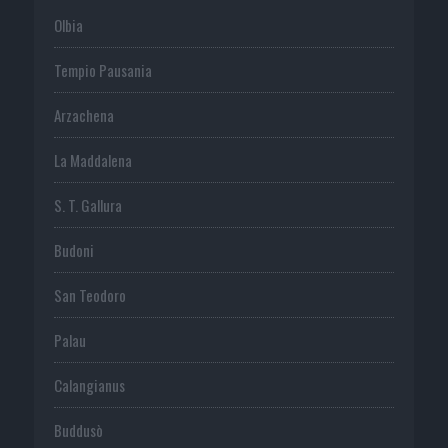
Olbia
Tempio Pausania
Arzachena
La Maddalena
S. T. Gallura
Budoni
San Teodoro
Palau
Calangianus
Buddusò