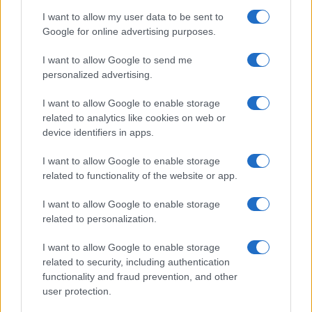
I want to allow my user data to be sent to
Google for online advertising purposes.
Ricevi le nostre ultime news
I want to allow Google to send me
personalized advertising.
da
Google News
I want to allow Google to enable storage
related to analytics like cookies on web or
device identifiers in apps.
Condividi l'articolo
I want to allow Google to enable storage
F
T
Pi
W
S
related to functionality of the website or app.
a
w
n
h
h
I want to allow Google to enable storage
ce
it
te
at
a
Articolo precedente
related to personalization.
b
te
re
s
re
Prossimo articolo
I want to allow Google to enable storage
o
r
st
A
related to security, including authentication
o
p
functionality and fraud prevention, and other
user protection.
NOTIZIE RECENTI
k
p