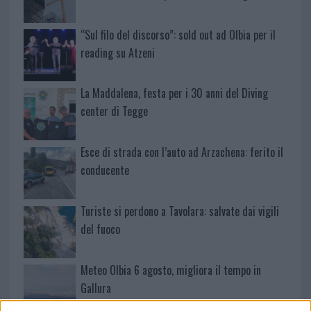
“Sul filo del discorso”: sold out ad Olbia per il
reading su Atzeni
La Maddalena, festa per i 30 anni del Diving
center di Tegge
Esce di strada con l’auto ad Arzachena: ferito il
conducente
Turiste si perdono a Tavolara: salvate dai vigili
del fuoco
Meteo Olbia 6 agosto, migliora il tempo in
Gallura