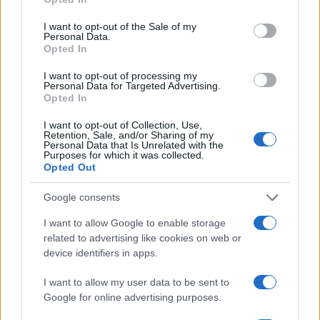
Martina Agostina Diturco
use your data for below specified purposes in below Google
consent section.
I want to opt-out of the Sale of my
Personal Data.
Opted In
I nostri cari
I want to opt-out of processing my
Personal Data for Targeted Advertising.
Opted In
I nostri cari
I want to opt-out of Collection, Use,
Retention, Sale, and/or Sharing of my
Personal Data that Is Unrelated with the
Purposes for which it was collected.
Opted Out
I nostri cari
Google consents
I want to allow Google to enable storage
related to advertising like cookies on web or
Giovannimaria Cabras
device identifiers in apps.
I want to allow my user data to be sent to
Google for online advertising purposes.