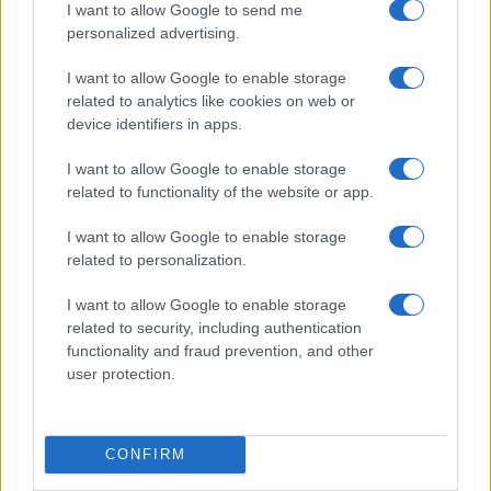
I want to allow Google to send me
personalized advertising.
Invia un Comunicato Stampa
|
Pubblicità
|
Segnala
I want to allow Google to enable storage
related to analytics like cookies on web or
device identifiers in apps.
I want to allow Google to enable storage
related to functionality of the website or app.
Vuoi rimanere sempre aggiornato?
I want to allow Google to enable storage
related to personalization.
Iscriviti alla newsletter di Gallura Oggi e ricevi le nostre
email periodiche contenenti le ultime notizie pubblicate
sul sito web!
I want to allow Google to enable storage
*
campo obbligatorio
related to security, including authentication
*
Indirizzo email
functionality and fraud prevention, and other
user protection.
Privacy
CONFIRM
Utilizziamo Mailchimp come piattaforma di
marketing. Iscrivendoti alla newsletter accetti che le
tue informazioni siano trasferite a Mailchimp per