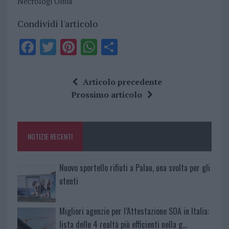
Necrologi Olbia
Condividi l'articolo
F
T
Pi
W
S
a
w
n
h
h
ce
it
te
at
a
Articolo precedente
b
te
re
s
re
Prossimo articolo
o
r
st
A
o
p
NOTIZIE RECENTI
k
p
Nuovo sportello rifiuti a Palau, una svolta per gli
utenti
Migliori agenzie per l’Attestazione SOA in Italia:
lista delle 4 realtà più efficienti nella g…