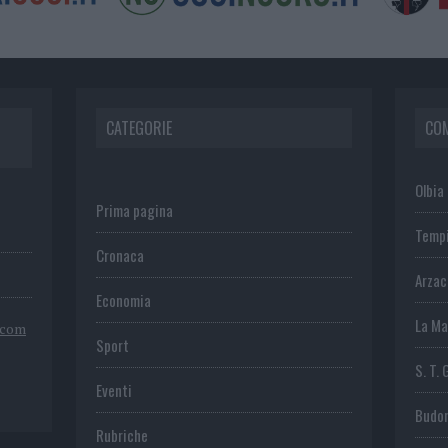
CATEGORIE
CO
Olbia
Prima pagina
Temp
Cronaca
Arza
Economia
La Ma
.com
Sport
S. T. 
Eventi
Budo
Rubriche