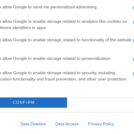
to allow Google to send me personalized advertising.
o allow Google to enable storage related to analytics like cookies on
evice identifiers in apps.
o allow Google to enable storage related to functionality of the website
o allow Google to enable storage related to personalization.
o allow Google to enable storage related to security, including
Invia un Comunicato Stampa
|
Pubblicità
|
Segnala
cation functionality and fraud prevention, and other user protection.
CONFIRM
iornato?
Data Deletion
Data Access
Privacy Policy
ggi e ricevi le nostre email periodiche contenenti le ultime notizie pubbli