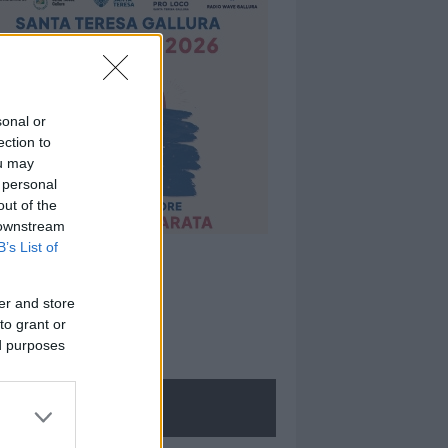
sonal or
ection to
ou may
 personal
out of the
 downstream
B’s List of
er and store
to grant or
ed purposes
ROLOGIE