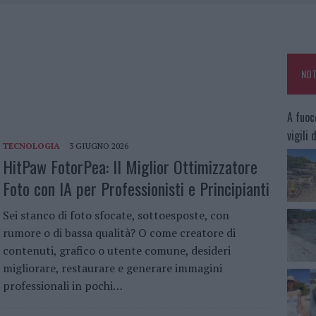
KEND A OLBIA E IN GALLURA
 BELLA ANCHE DAL VIVO: UN AMICO VIP SVELA COME FA
HE IL CENTRO ACCOGLIENZA MINORI CHIUDE
NOT
OLE, INTERVENTO DEI VIGILI DEL FUOCO A RUDALZA
A fuoc
vigili
TECNOLOGIA
3 GIUGNO 2026
HitPaw FotorPea: Il Miglior Ottimizzatore
Foto con IA per Professionisti e Principianti
Sei stanco di foto sfocate, sottoesposte, con
rumore o di bassa qualità? O come creatore di
contenuti, grafico o utente comune, desideri
migliorare, restaurare e generare immagini
professionali in pochi…