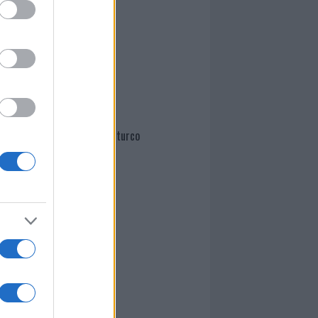
Mario Malu
Paolo Pinna
Martina Agostina Diturco
I nostri cari
I nostri cari
I nostri cari