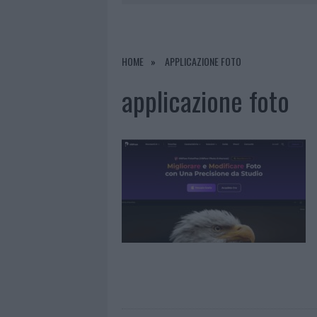
7 AGOSTO 2026
|
LE PREVISIONI METEO PER IL WEE
7 AGOSTO 2026
|
MICHELLE HUNZIKER IN GALLURA,
7 AGOSTO 2026
|
CALANGIANUS, DOPO LE POLEMIC
HOME
APPLICAZIONE FOTO
8 AGOSTO 2026
|
A FUOCO UN DEPOSITO CON BOMB
applicazione foto