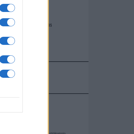
Giovannimaria Cabras
cate sul sito web!
campo obbligatorio