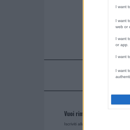
I want 
I want t
web or d
I want t
or app.
I want t
I want t
authenti
Vuoi rimanere sempre agg
Iscriviti alla newsletter di Gallura O