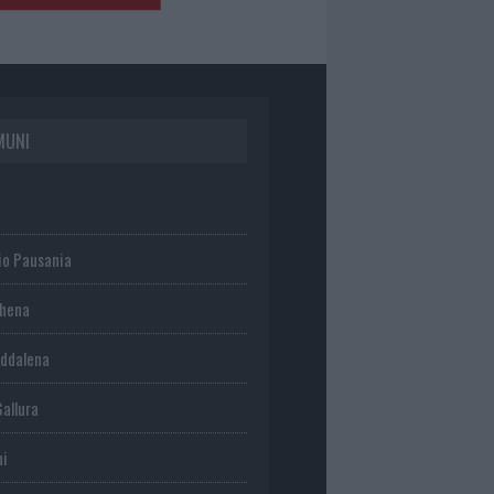
MUNI
io Pausania
chena
ddalena
Gallura
ni