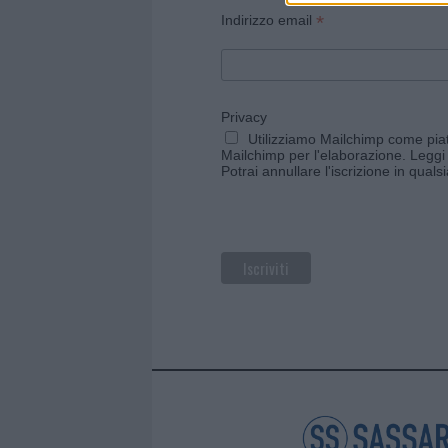
*
Indirizzo email
Privacy
Utilizziamo Mailchimp come piatt
Mailchimp per l'elaborazione.
Leggi 
Potrai annullare l'iscrizione in qual