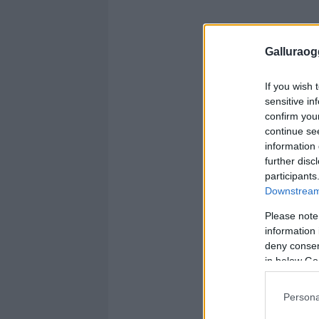
Galluraogg
If you wish 
sensitive in
confirm you
continue se
information 
further disc
participants
Downstream 
Please note
information 
deny consent
in below Go
Persona