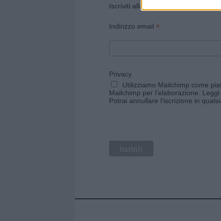
Iscriviti alla newsletter di Gallura O
*
Indirizzo email
Privacy
Utilizziamo Mailchimp come piatt
Mailchimp per l'elaborazione.
Leggi 
Potrai annullare l'iscrizione in qual