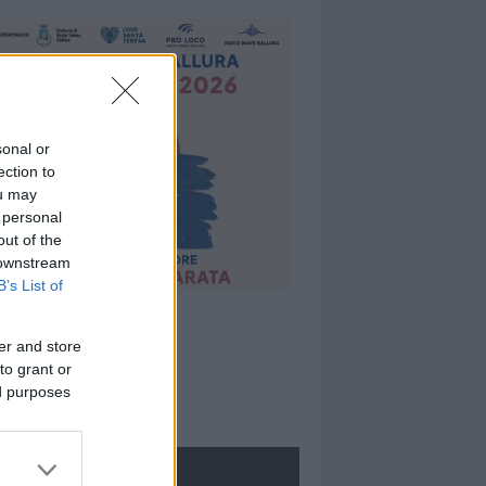
sonal or
ection to
ou may
 personal
out of the
 downstream
B’s List of
er and store
to grant or
ed purposes
ROLOGIE