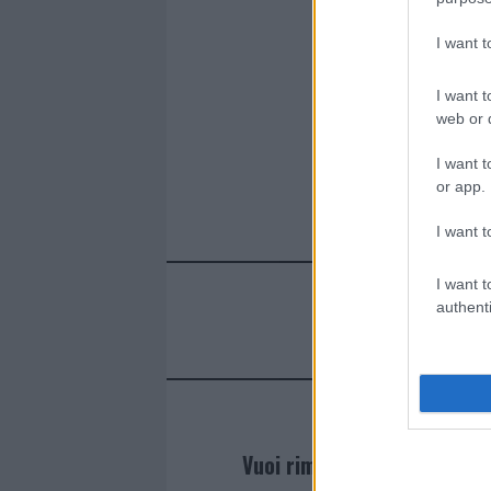
I want 
I want t
web or d
I want t
or app.
I want t
I want t
authenti
Vuoi rimanere sempre agg