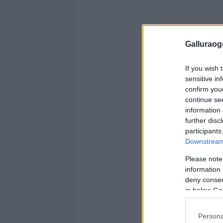
Galluraogg
If you wish 
sensitive in
confirm you
continue se
information 
further disc
participants
Downstream 
Please note
information 
deny consent
in below Go
Persona