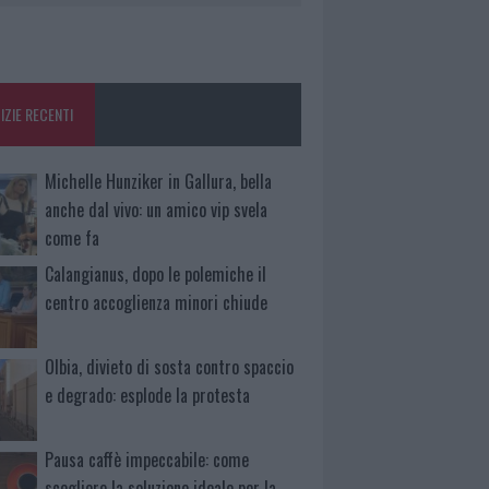
IZIE RECENTI
Michelle Hunziker in Gallura, bella
anche dal vivo: un amico vip svela
come fa
Calangianus, dopo le polemiche il
centro accoglienza minori chiude
Olbia, divieto di sosta contro spaccio
e degrado: esplode la protesta
Pausa caffè impeccabile: come
scegliere la soluzione ideale per la