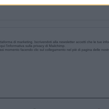
ggi e ricevi le nostre email periodiche contenenti le ultime notizie pubbli
aforma di marketing. Iscrivendoti alla newsletter accetti che le tue info
qui l'informativa sulla privacy di Mailchimp
.
siasi momento facendo clic sul collegamento nel piè di pagina delle nostr