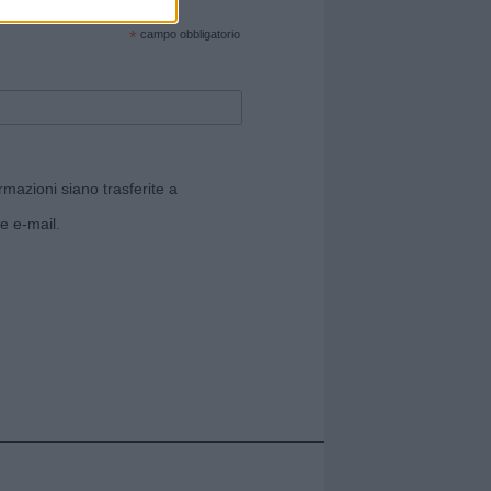
cate sul sito web!
*
campo obbligatorio
rmazioni siano trasferite a
e e-mail.