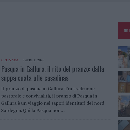
RO SPACCIO E DEGRADO: ESPLODE LA PROTESTA
SCEGLIERE LA SOLUZIONE IDEALE PER LA CASA E L’UFFICIO
GO DOLORE: STORIA E RINASCITA DELLA STRADA CHE SEGNÒ LA GALLURA
NOT
 BELLA ANCHE DAL VIVO: UN AMICO VIP SVELA COME FA
CRONACA
5 APRILE 2026
Pasqua in Gallura, il rito del pranzo: dalla
suppa cuata alle casadinas
Il pranzo di pasqua in Gallura Tra tradizione
pastorale e convivialità, il pranzo di Pasqua in
Gallura è un viaggio nei sapori identitari del nord
Sardegna. Qui la Pasqua non…