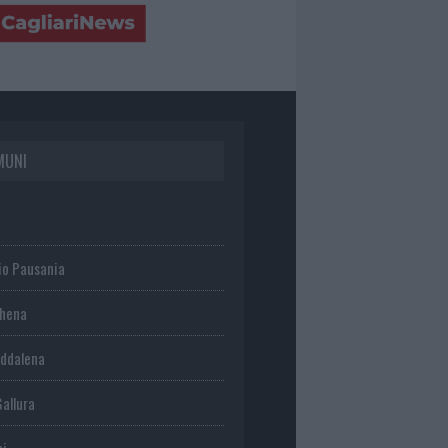
MUNI
io Pausania
chena
ddalena
Gallura