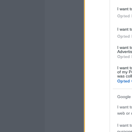
I want t
Opted 
I want t
Opted 
I want 
Advertis
Opted 
I want t
of my P
was col
Opted 
Google 
I want t
web or d
I want t
purpose