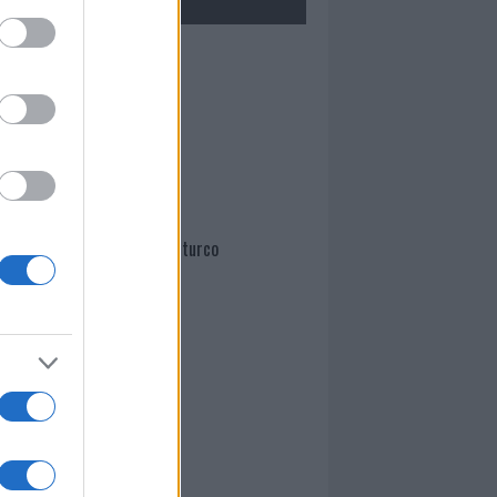
Mario Malu
Paolo Pinna
Martina Agostina Diturco
I nostri cari
I nostri cari