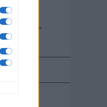
I nostri cari
Giovannimaria Cabras