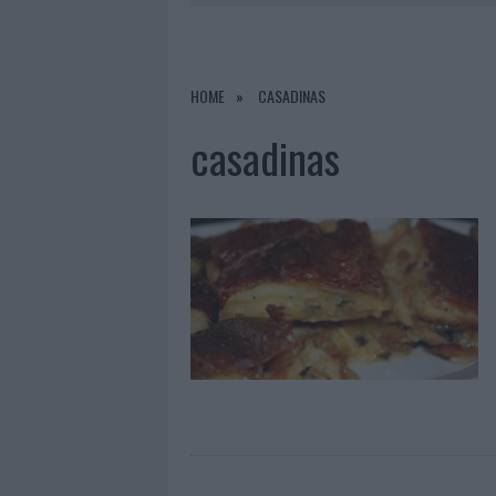
7 AGOSTO 2026
|
OLBIA, DIVIETO DI SOSTA CONT
7 AGOSTO 2026
|
PAUSA CAFFÈ IMPECCABILE: COME 
7 AGOSTO 2026
|
MONTE PINO, LA FINE DI UN LUN
HOME
CASADINAS
7 AGOSTO 2026
|
MICHELLE HUNZIKER IN GALLURA,
casadinas