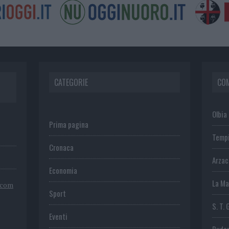
CATEGORIE
CO
Olbia
Prima pagina
Temp
Cronaca
Arza
Economia
La Ma
.com
Sport
S. T. 
Eventi