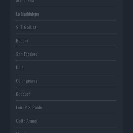
Arzachena
La Maddalena
S. T. Gallura
Budoni
San Teodoro
Palau
Calangianus
Buddusò
Loiri P. S. Paolo
Golfo Aranci