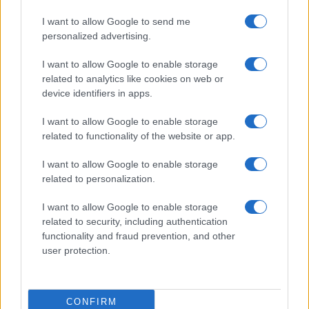
I want to allow Google to send me
Martina Agostina Diturco
personalized advertising.
I want to allow Google to enable storage
related to analytics like cookies on web or
I nostri cari
device identifiers in apps.
I want to allow Google to enable storage
related to functionality of the website or app.
I nostri cari
I want to allow Google to enable storage
related to personalization.
I nostri cari
I want to allow Google to enable storage
related to security, including authentication
functionality and fraud prevention, and other
user protection.
Giovannimaria Cabras
CONFIRM