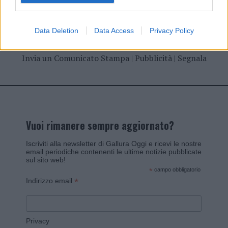
Data Deletion
Data Access
Privacy Policy
Invia un Comunicato Stampa
|
Pubblicità
|
Segnala
Vuoi rimanere sempre aggiornato?
Iscriviti alla newsletter di Gallura Oggi e ricevi le nostre
email periodiche contenenti le ultime notizie pubblicate
sul sito web!
*
campo obbligatorio
*
Indirizzo email
Privacy