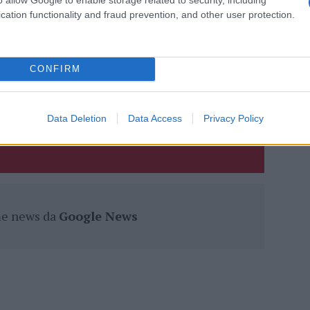
cation functionality and fraud prevention, and other user protection.
eale?
gram di GalluraOggi.it
CONFIRM
lazioni, i tuoi video e le tue foto
Data Deletion
Data Access
Privacy Policy
ro +39 345 356 7512
ime news da
Google News