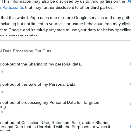
. This information may also be disclosed by us to third parties on the
IA
Participants
that may further disclose it to other third parties.
 that this website/app uses one or more Google services and may gath
including but not limited to your visit or usage behaviour. You may click 
 to Google and its third-party tags to use your data for below specifi
anni, quel legame speciale con la Gallura
ogle consent section.
l Data Processing Opt Outs
ri:
ei corsi Stcw, per gli addetti sala/bar si
o opt-out of the Sharing of my personal data.
della
lingua francese
e, preferibilmente, un
In
. Per la posizione di receptionist/hostess si
 un’ottima conoscenza del
francese
.
o opt-out of the Sale of my Personal Data.
sica Sardinia Ferries avvengono mediante
In
rminato
, per lo più di durata da 70 a 90 giorni,
te prorogabile.
to opt-out of processing my Personal Data for Targeted
ing.
In
orsica
e
Sardegna
, dalla primavera
o opt-out of Collection, Use, Retention, Sale, and/or Sharing
l’
Isola d’Elba
. Gli interessati possono
ersonal Data that Is Unrelated with the Purposes for which it
lected.