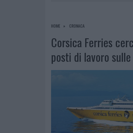
7 AGOSTO 2026
|
CALANGIANUS, DOPO LE POLEMIC
7 AGOSTO 2026
|
OLBIA, DIVIETO DI SOSTA CONT
7 AGOSTO 2026
|
PAUSA CAFFÈ IMPECCABILE: COME 
HOME
CRONACA
7 AGOSTO 2026
|
LE PREVISIONI METEO PER IL WEE
Corsica Ferries cer
posti di lavoro sulle