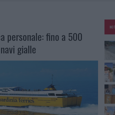
HE IL CENTRO ACCOGLIENZA MINORI CHIUDE
RO SPACCIO E DEGRADO: ESPLODE LA PROTESTA
SCEGLIERE LA SOLUZIONE IDEALE PER LA CASA E L’UFFICIO
NOT
KEND A OLBIA E IN GALLURA
ca personale: fino a 500
 navi gialle