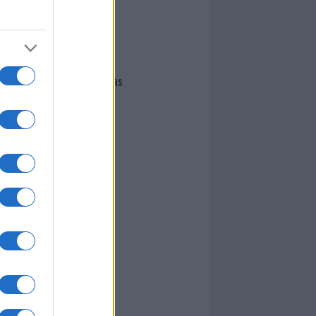
I nostri cari
Giovannimaria Cabras