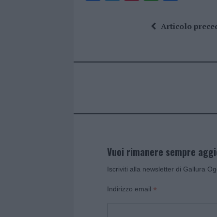
a
w
n
h
h
ce
it
te
at
a
Articolo prece
b
te
re
s
re
o
r
st
A
o
p
k
p
Vuoi rimanere sempre agg
Iscriviti alla newsletter di Gallura O
*
Indirizzo email