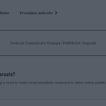
dente
Prossimo articolo
Invia un Comunicato Stampa
|
Pubblicità
|
Segnala
iornato?
ggi e ricevi le nostre email periodiche contenenti le ultime notizie pubbli