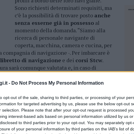
profili a bordo delle loro navi gialle.
Sono richiesti determinati requisiti, ma
c’è la possibilità di trovare posto
anche
senza esserne già in possesso
al
momento della domanda. “Siamo alla
ricerca di personale navigante di
coperta, macchina, camera e cucina, per
la compagnia di navigazione -. Per imbarcare è
libretto di navigazione
e dei
corsi Stcw
.
tura sarà comunque valutata e, in caso di
ti ad effettuare le pratiche necessarie in modo
i.it -
Do Not Process My Personal Information
 del Gruppo sono rivolte, in particolare, ai
to opt-out of the sale, sharing to third parties, or processing of your per
formation for targeted advertising by us, please use the below opt-out s
r selection. Please note that after your opt-out request is processed y
acchina e di coperta
eing interest-based ads based on personal information utilized by us or
disclosed to third parties prior to your opt-out. You may separately opt-
e
;
losure of your personal information by third parties on the IAB’s list of
NEC