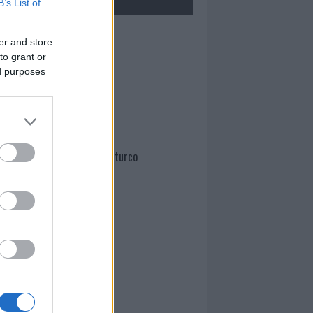
B’s List of
Mario Malu
er and store
to grant or
ed purposes
Paolo Pinna
Martina Agostina Diturco
I nostri cari
I nostri cari