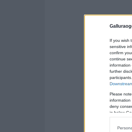
Galluraogg
If you wish 
sensitive in
confirm you
continue se
information 
further disc
participants
Downstream 
Please note
information 
deny consent
in below Go
Persona