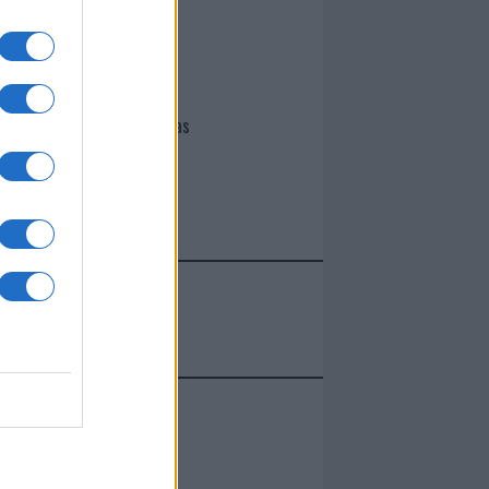
I nostri cari
Giovannimaria Cabras