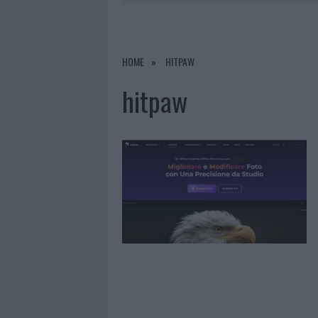
7 AGOSTO 2026
|
CALANGIANUS, DOPO LE POLEMIC
7 AGOSTO 2026
|
OLBIA, DIVIETO DI SOSTA CONT
7 AGOSTO 2026
|
PAUSA CAFFÈ IMPECCABILE: COME 
HOME
HITPAW
7 AGOSTO 2026
|
LE PREVISIONI METEO PER IL WEE
hitpaw