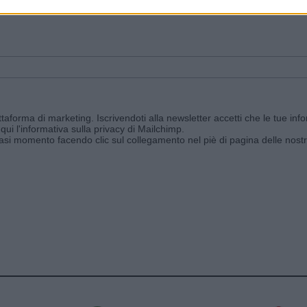
ggi e ricevi le nostre email periodiche contenenti le ultime notizie pubbli
aforma di marketing. Iscrivendoti alla newsletter accetti che le tue info
qui l'informativa sulla privacy di Mailchimp
.
siasi momento facendo clic sul collegamento nel piè di pagina delle nostr