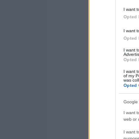
I want t
Opted 
I want t
Opted 
I want 
Advertis
Opted 
I want t
of my P
was col
Opted 
Google 
I want t
web or d
I want t
purpose