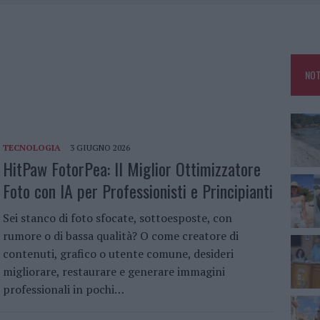
HE IL CENTRO ACCOGLIENZA MINORI CHIUDE
RO SPACCIO E DEGRADO: ESPLODE LA PROTESTA
SCEGLIERE LA SOLUZIONE IDEALE PER LA CASA E L’UFFICIO
NOT
KEND A OLBIA E IN GALLURA
TECNOLOGIA
3 GIUGNO 2026
HitPaw FotorPea: Il Miglior Ottimizzatore
Foto con IA per Professionisti e Principianti
Sei stanco di foto sfocate, sottoesposte, con
rumore o di bassa qualità? O come creatore di
contenuti, grafico o utente comune, desideri
migliorare, restaurare e generare immagini
professionali in pochi…