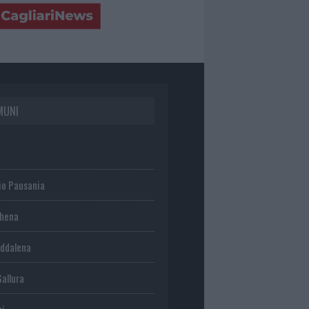
MUNI
io Pausania
chena
ddalena
Gallura