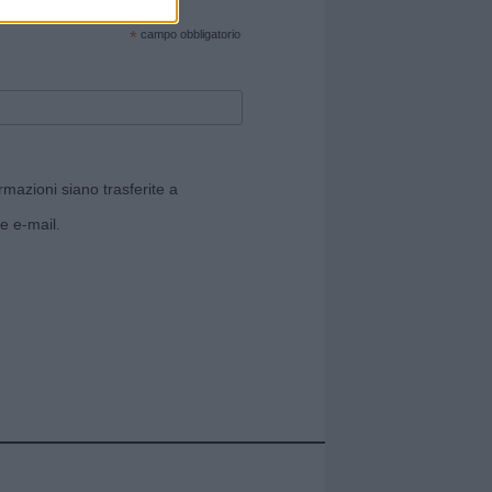
cate sul sito web!
*
campo obbligatorio
rmazioni siano trasferite a
e e-mail.