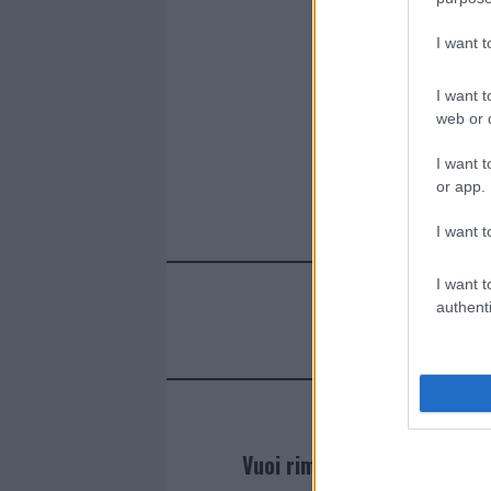
I want 
I want t
web or d
I want t
or app.
I want t
I want t
authenti
Vuoi rimanere sempre agg