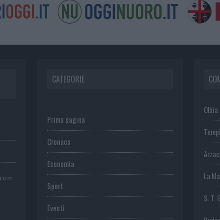
CATEGORIE
CO
Olbia
Prima pagina
Temp
Cronaca
Arza
Economia
La Ma
.com
Sport
S. T. 
Eventi