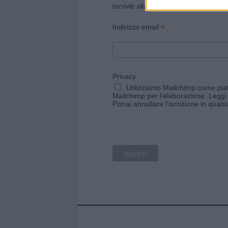
Iscriviti alla newsletter di Gallura O
*
Indirizzo email
Privacy
Utilizziamo Mailchimp come piatt
Mailchimp per l'elaborazione.
Leggi 
Potrai annullare l'iscrizione in qual