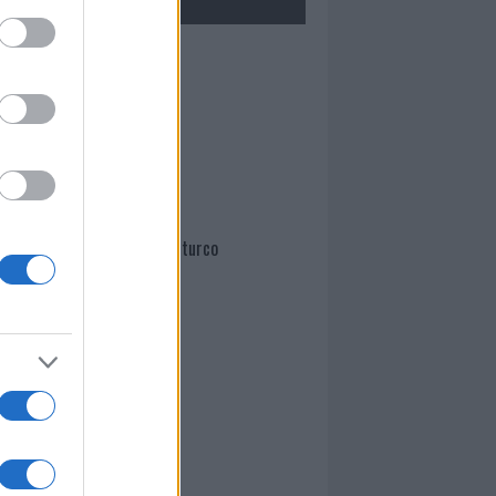
Mario Malu
Paolo Pinna
Martina Agostina Diturco
I nostri cari
I nostri cari