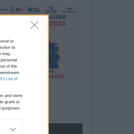
sonal or
ection to
ou may
 personal
out of the
 downstream
B’s List of
er and store
to grant or
ed purposes
ROLOGIE