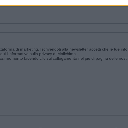
ggi e ricevi le nostre email periodiche contenenti le ultime notizie pubbli
aforma di marketing. Iscrivendoti alla newsletter accetti che le tue info
qui l'informativa sulla privacy di Mailchimp
.
siasi momento facendo clic sul collegamento nel piè di pagina delle nostr