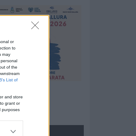
sonal or
ection to
ou may
 personal
out of the
 downstream
B’s List of
er and store
to grant or
ed purposes
ROLOGIE