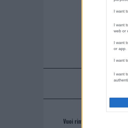
I want 
I want t
web or d
I want t
or app.
I want t
I want t
authenti
Vuoi rimanere sempre agg