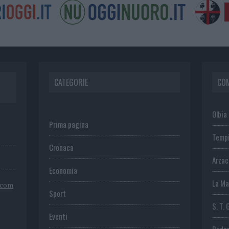
CATEGORIE
CO
Olbia
Prima pagina
Temp
Cronaca
Arza
Economia
La Ma
.com
Sport
S. T. 
Eventi