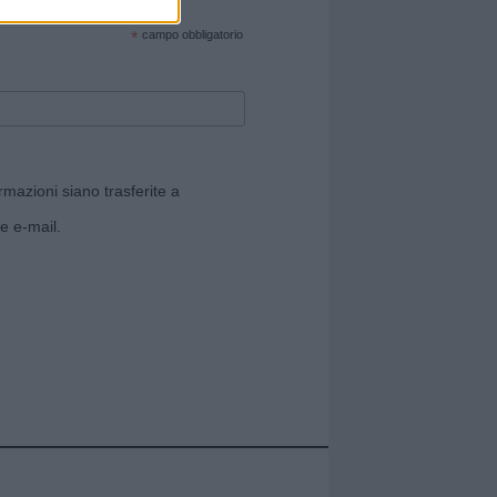
cate sul sito web!
*
campo obbligatorio
rmazioni siano trasferite a
e e-mail.