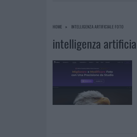
7 AGOSTO 2026
|
OLBIA, DIVIETO DI SOSTA CONT
7 AGOSTO 2026
|
PAUSA CAFFÈ IMPECCABILE: COME 
7 AGOSTO 2026
|
MONTE PINO, LA FINE DI UN LUN
HOME
INTELLIGENZA ARTIFICIALE FOTO
7 AGOSTO 2026
|
MICHELLE HUNZIKER IN GALLURA,
intelligenza artifici