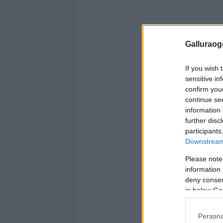
Galluraogg
If you wish 
sensitive in
confirm you
continue se
information 
further disc
participants
Downstream 
Please note
information 
deny consent
in below Go
Persona