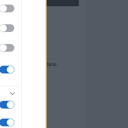
Mario Malu
Paolo Pinna
Martina Agostina Diturco
I nostri cari
I nostri cari