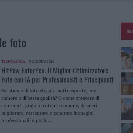
RO SPACCIO E DEGRADO: ESPLODE LA PROTESTA
SCEGLIERE LA SOLUZIONE IDEALE PER LA CASA E L’UFFICIO
GO DOLORE: STORIA E RINASCITA DELLA STRADA CHE SEGNÒ LA GALLURA
NOT
 BELLA ANCHE DAL VIVO: UN AMICO VIP SVELA COME FA
ale foto
TECNOLOGIA
3 GIUGNO 2026
HitPaw FotorPea: Il Miglior Ottimizzatore
Foto con IA per Professionisti e Principianti
Sei stanco di foto sfocate, sottoesposte, con
rumore o di bassa qualità? O come creatore di
contenuti, grafico o utente comune, desideri
migliorare, restaurare e generare immagini
professionali in pochi…