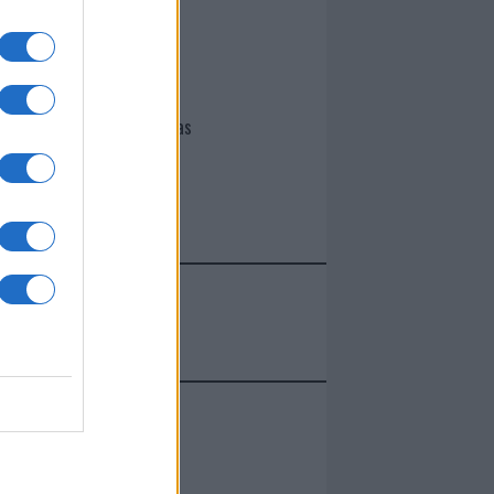
I nostri cari
Giovannimaria Cabras