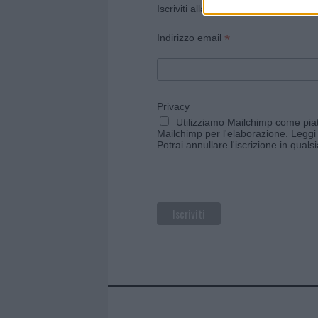
Iscriviti alla newsletter di Gallura O
*
Indirizzo email
Privacy
Utilizziamo Mailchimp come piatt
Mailchimp per l'elaborazione.
Leggi 
Potrai annullare l'iscrizione in qual