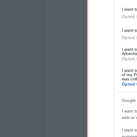
I want t
Opted 
I want t
Opted 
I want 
Advertis
Opted 
I want t
of my P
was col
Opted 
Google 
I want t
web or d
I want t
purpose