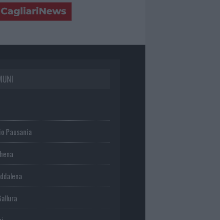
MUNI
io Pausania
chena
ddalena
Gallura