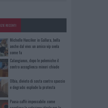
IZIE RECENTI
Michelle Hunziker in Gallura, bella
anche dal vivo: un amico vip svela
come fa
Calangianus, dopo le polemiche il
centro accoglienza minori chiude
Olbia, divieto di sosta contro spaccio
e degrado: esplode la protesta
Pausa caffè impeccabile: come
scegliere la soluzione ideale per la