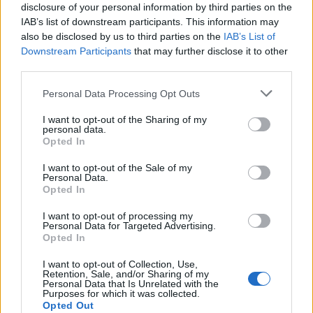
disclosure of your personal information by third parties on the
IAB’s list of downstream participants. This information may
I nostri cari
also be disclosed by us to third parties on the
IAB’s List of
Downstream Participants
that may further disclose it to other
third parties.
Please note that this website/app uses one or more Google
I nostri cari
Personal Data Processing Opt Outs
services and may gather and store information including but
not limited to your visit or usage behaviour. You may click to
I want to opt-out of the Sharing of my
personal data.
grant or deny consent to Google and its third-party tags to
Opted In
use your data for below specified purposes in below Google
I nostri cari
consent section.
I want to opt-out of the Sale of my
Personal Data.
Opted In
Giovannimaria Cabras
I want to opt-out of processing my
Personal Data for Targeted Advertising.
Opted In
I want to opt-out of Collection, Use,
Retention, Sale, and/or Sharing of my
Personal Data that Is Unrelated with the
Purposes for which it was collected.
Opted Out