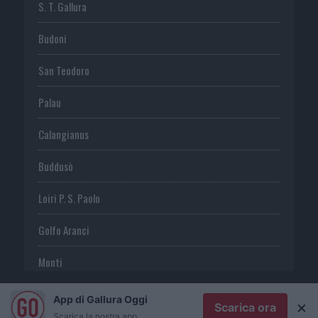
S. T. Gallura
Budoni
San Teodoro
Palau
Calangianus
Buddusò
Loiri P. S. Paolo
Golfo Aranci
Monti
Telti
App di Gallura Oggi
×
Scarica ora
Scarica la nostra app