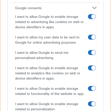
Invia un Comunicato Stampa
|
Pubblicità
|
Segnala
Google consents
I want to allow Google to enable storage
related to advertising like cookies on web or
device identifiers in apps.
I want to allow my user data to be sent to
Vuoi rimanere sempre aggiornato?
Google for online advertising purposes.
Iscriviti alla newsletter di Gallura Oggi e ricevi le nostre
I want to allow Google to send me
email periodiche contenenti le ultime notizie pubblicate
sul sito web!
personalized advertising.
*
campo obbligatorio
*
Indirizzo email
I want to allow Google to enable storage
related to analytics like cookies on web or
device identifiers in apps.
Privacy
I want to allow Google to enable storage
Utilizziamo Mailchimp come piattaforma di
related to functionality of the website or app.
marketing. Iscrivendoti alla newsletter accetti che le
tue informazioni siano trasferite a Mailchimp per
I want to allow Google to enable storage
l'elaborazione.
Leggi qui l'informativa sulla privacy
di Mailchimp
.
related to personalization.