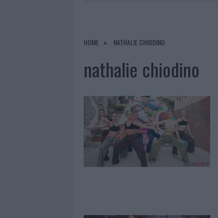
6 AGOSTO 2026
|
EVENTI IN GALLURA, DA JOVANO
6 AGOSTO 2026
|
LETTINI E ARREDI ABUSIVI SULLA
6 AGOSTO 2026
|
ALLARME TRUFFE A BERCHIDDA, 
HOME
NATHALIE CHIODINO
6 AGOSTO 2026
|
NOTRE-DAME DE PARIS CONQUIST
nathalie chiodino