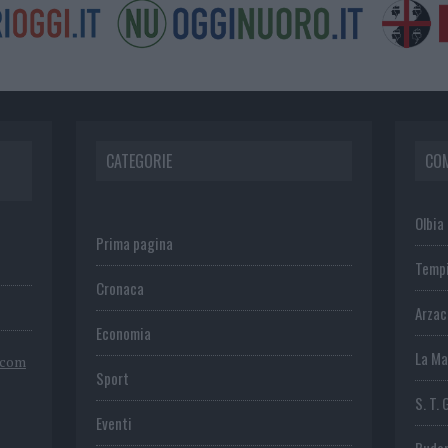
CATEGORIE
CO
Olbia
Prima pagina
Temp
Cronaca
Arza
Economia
La Ma
.com
Sport
S. T. 
Eventi