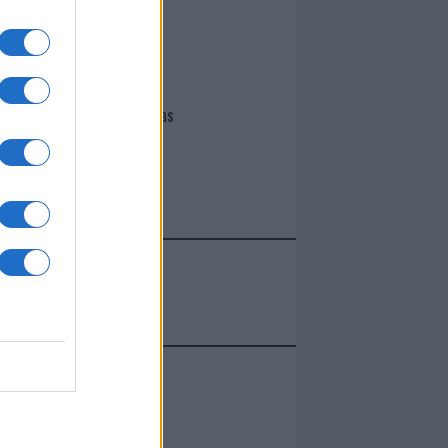
I nostri cari
Giovannimaria Cabras