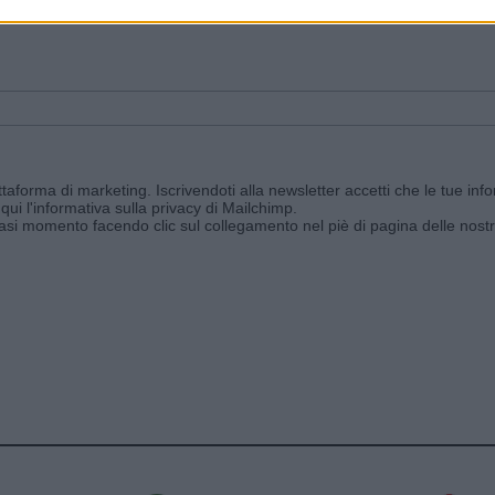
ggi e ricevi le nostre email periodiche contenenti le ultime notizie pubbli
aforma di marketing. Iscrivendoti alla newsletter accetti che le tue info
qui l'informativa sulla privacy di Mailchimp
.
siasi momento facendo clic sul collegamento nel piè di pagina delle nostr