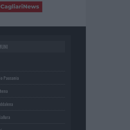
MUNI
io Pausania
chena
ddalena
Gallura