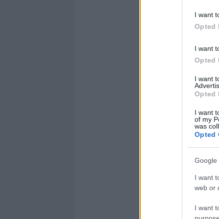
I want t
Opted 
I want t
Opted 
I want 
Advertis
Opted 
I want t
of my P
was col
Opted 
Google 
I want t
web or d
I want t
purpose