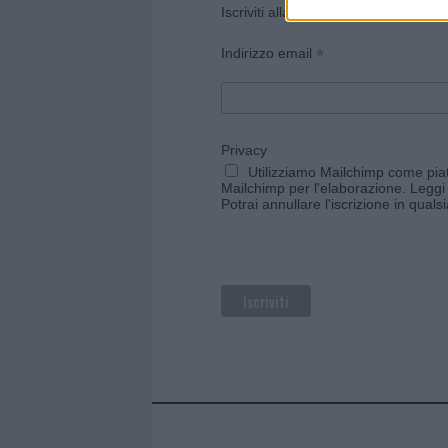
Iscriviti alla newsletter di Gallura O
*
Indirizzo email
Privacy
Utilizziamo Mailchimp come piatt
Mailchimp per l'elaborazione.
Leggi 
Potrai annullare l'iscrizione in qual