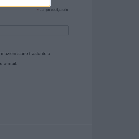
cate sul sito web!
*
campo obbligatorio
rmazioni siano trasferite a
e e-mail.