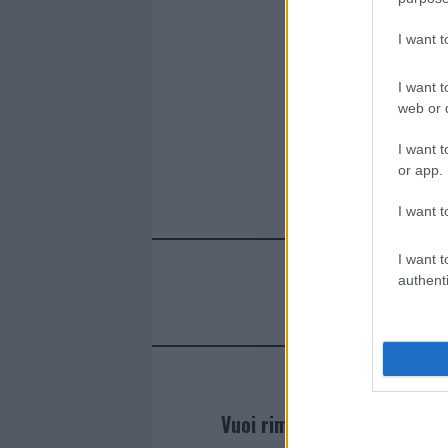
I want 
I want t
web or d
I want t
or app.
I want t
I want t
authenti
Vuoi rimanere sempre agg