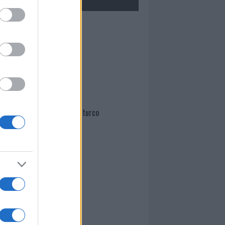
Mario Malu
Paolo Pinna
Martina Agostina Diturco
I nostri cari
I nostri cari