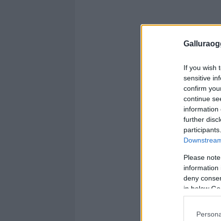
Galluraogg
If you wish 
sensitive in
confirm you
continue se
information 
further disc
participants
Downstream 
Please note
information 
deny consent
in below Go
Persona