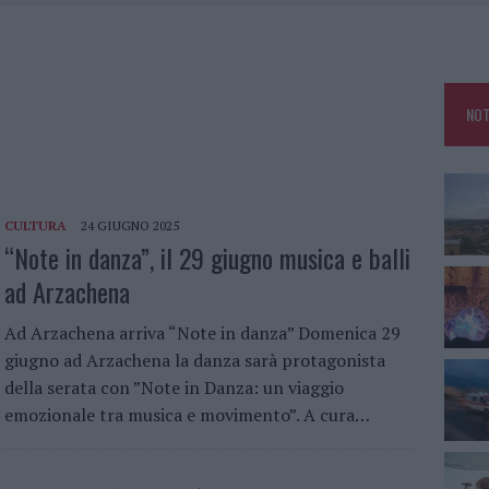
TTI ALLA ZUPPA GALLURESE: GLI APPUNTAMENTI DA NON PERDERE
 SPIAGGIA LIBERA, SEQUESTRI A OLBIA E ARZACHENA
FALSI INCARICATI BUSSANO ALLE PORTE
NOT
A OLBIA, LA PRIMA AL MOLO BRIN È UN SUCCESSO
CULTURA
24 GIUGNO 2025
“Note in danza”, il 29 giugno musica e balli
ad Arzachena
Ad Arzachena arriva “Note in danza” Domenica 29
giugno ad Arzachena la danza sarà protagonista
della serata con ”Note in Danza: un viaggio
emozionale tra musica e movimento”. A cura…