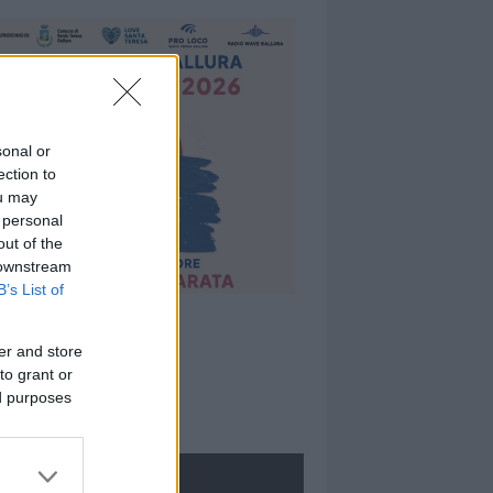
sonal or
ection to
ou may
 personal
out of the
 downstream
B’s List of
er and store
to grant or
ed purposes
ROLOGIE