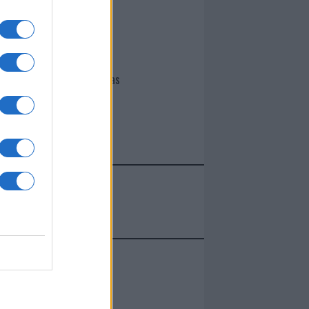
I nostri cari
Giovannimaria Cabras