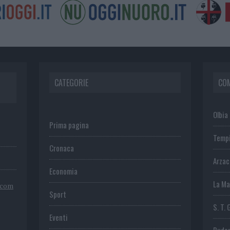
CATEGORIE
CO
Olbia
Prima pagina
Temp
Cronaca
Arza
Economia
La Ma
.com
Sport
S. T. 
Eventi