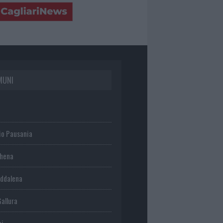
MUNI
io Pausania
chena
ddalena
Gallura