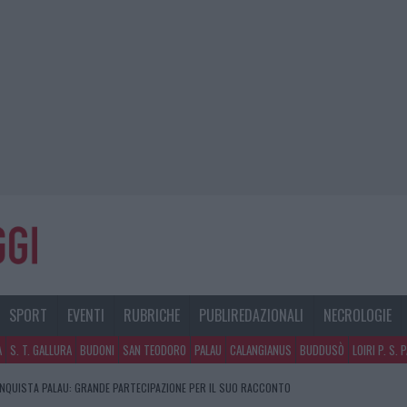
SPORT
EVENTI
RUBRICHE
PUBLIREDAZIONALI
NECROLOGIE
A
S. T. GALLURA
BUDONI
SAN TEODORO
PALAU
CALANGIANUS
BUDDUSÒ
LOIRI P. S. 
NQUISTA PALAU: GRANDE PARTECIPAZIONE PER IL SUO RACCONTO
LARME SUL CENTRO ACCOGLIENZA MINORI, ALBIERI: “EPISODI GRAVISSIMI”