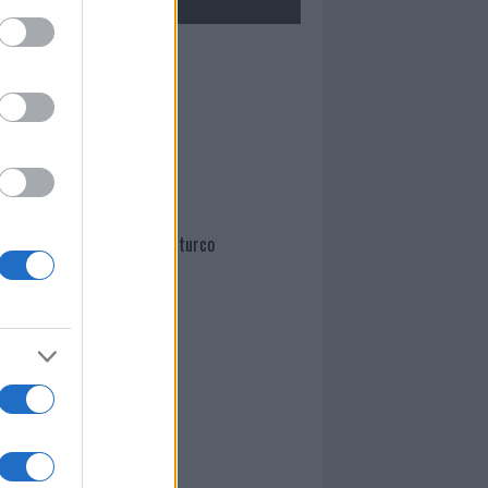
Mario Malu
Paolo Pinna
Martina Agostina Diturco
I nostri cari
I nostri cari