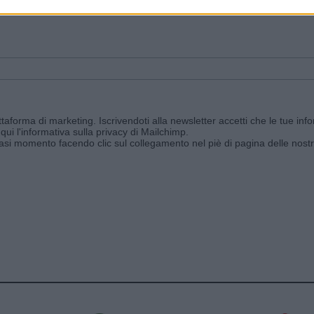
ggi e ricevi le nostre email periodiche contenenti le ultime notizie pubbli
aforma di marketing. Iscrivendoti alla newsletter accetti che le tue info
qui l'informativa sulla privacy di Mailchimp
.
siasi momento facendo clic sul collegamento nel piè di pagina delle nostr