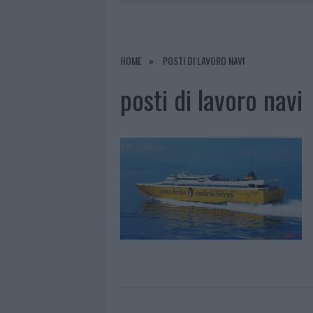
7 AGOSTO 2026
|
CONTROLLI ALL’AEROPORTO DI O
7 AGOSTO 2026
|
MIGLIORI CLINICHE DI ESTETICA 
HOME
POSTI DI LAVORO NAVI
PER I TRATTAMENTI LASER NON INVASIVI
posti di lavoro navi
6 AGOSTO 2026
|
INCENDI, A SAN PASQUALE ARRIV