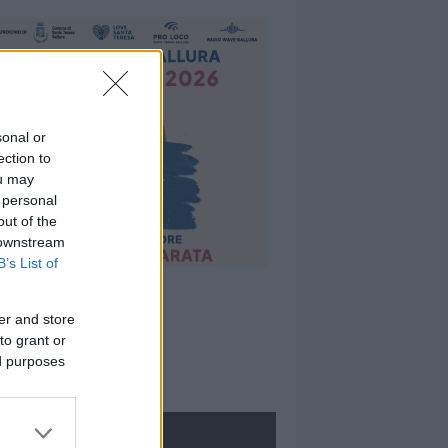
sonal or
ection to
ou may
 personal
out of the
 downstream
B’s List of
er and store
to grant or
ed purposes
ROLOGIE