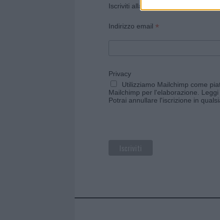
Iscriviti alla newsletter di Gallura O
*
Indirizzo email
Privacy
Utilizziamo Mailchimp come piatt
Mailchimp per l'elaborazione.
Leggi 
Potrai annullare l'iscrizione in qual