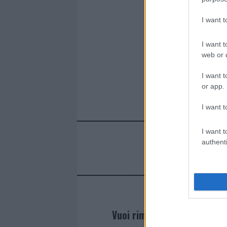
I want 
I want t
web or d
I want t
or app.
I want t
I want t
authenti
Vuoi rimanere sempre agg