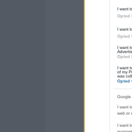
I want t
Opted 
I want t
Opted 
I want 
Advertis
Opted 
I want t
of my P
was col
Opted 
Google 
I want t
web or d
I want t
purpose