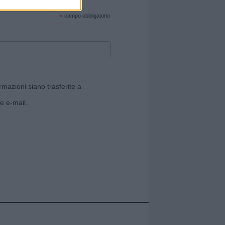
cate sul sito web!
*
campo obbligatorio
rmazioni siano trasferite a
e e-mail.