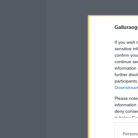
Galluraogg
If you wish 
sensitive in
confirm you
continue se
information 
further disc
participants
Downstream 
Please note
information 
deny consent
in below Go
Persona