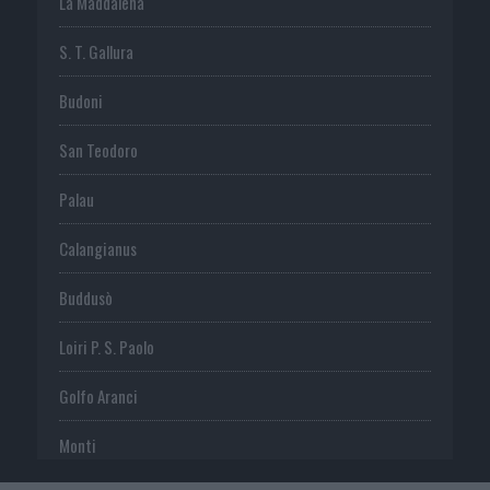
La Maddalena
S. T. Gallura
Budoni
San Teodoro
Palau
Calangianus
Buddusò
Loiri P. S. Paolo
Golfo Aranci
Monti