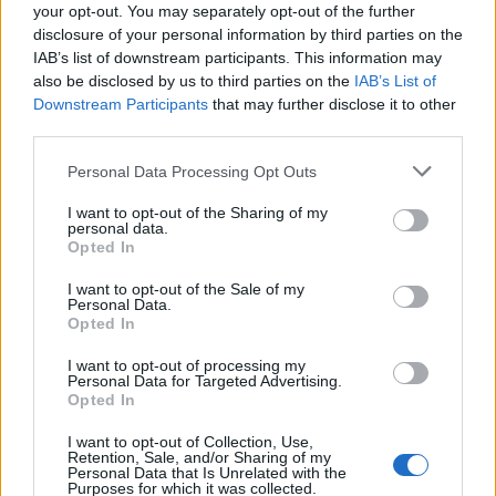
your opt-out. You may separately opt-out of the further
disclosure of your personal information by third parties on the
IAB’s list of downstream participants. This information may
also be disclosed by us to third parties on the
IAB’s List of
Downstream Participants
that may further disclose it to other
third parties.
Please note that this website/app uses one or more Google
Personal Data Processing Opt Outs
services and may gather and store information including but
not limited to your visit or usage behaviour. You may click to
I want to opt-out of the Sharing of my
personal data.
grant or deny consent to Google and its third-party tags to
NECROLOGIE
Opted In
use your data for below specified purposes in below Google
consent section.
I want to opt-out of the Sale of my
Personal Data.
Mario Malu
Opted In
I want to opt-out of processing my
Personal Data for Targeted Advertising.
Paolo Pinna
Opted In
I want to opt-out of Collection, Use,
Retention, Sale, and/or Sharing of my
Personal Data that Is Unrelated with the
Purposes for which it was collected.