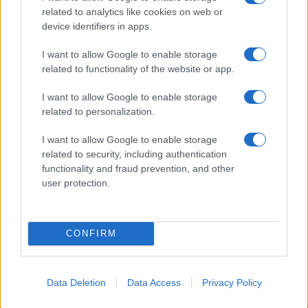
related to analytics like cookies on web or
device identifiers in apps.
Vuoi rimanere sempre aggiornato?
I want to allow Google to enable storage
Iscriviti alla newsletter di Gallura Oggi e ricevi le nostre
related to functionality of the website or app.
email periodiche contenenti le ultime notizie pubblicate
sul sito web!
I want to allow Google to enable storage
*
campo obbligatorio
related to personalization.
*
Indirizzo email
I want to allow Google to enable storage
related to security, including authentication
Privacy
functionality and fraud prevention, and other
Utilizziamo Mailchimp come piattaforma di
user protection.
marketing. Iscrivendoti alla newsletter accetti che le
tue informazioni siano trasferite a Mailchimp per
l'elaborazione.
Leggi qui l'informativa sulla privacy
di Mailchimp
.
CONFIRM
Potrai annullare l'iscrizione in qualsiasi momento
facendo clic sul collegamento nel piè di pagina delle
nostre e-mail.
Data Deletion
Data Access
Privacy Policy