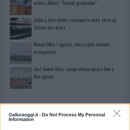
minori, Albieri: “Episodi gravissimi”
Gallura, finti clienti svuotano le suite: furto da
50mila nel resort
Meteo Olbia 7 agosto, sole e caldo tornano
protagonisti
Test tunnel Olbia: rampe chiuse ancora fino a
fine agosto
Galluraoggi.it -
Do Not Process My Personal
Information