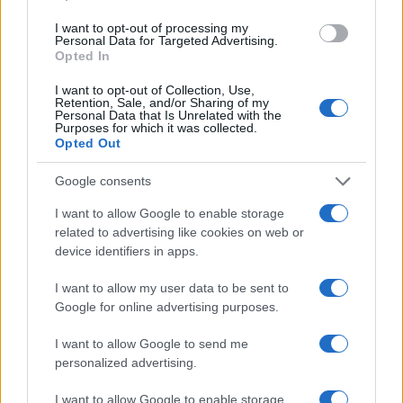
I nostri cari
I want to opt-out of processing my
Personal Data for Targeted Advertising.
Opted In
I want to opt-out of Collection, Use,
I nostri cari
Retention, Sale, and/or Sharing of my
Personal Data that Is Unrelated with the
Purposes for which it was collected.
Opted Out
Giovannimaria Cabras
Google consents
I want to allow Google to enable storage
related to advertising like cookies on web or
device identifiers in apps.
I want to allow my user data to be sent to
Google for online advertising purposes.
Invia un Comunicato Stampa
|
Pubblicità
|
Segnala
I want to allow Google to send me
personalized advertising.
I want to allow Google to enable storage