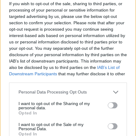
If you wish to opt-out of the sale, sharing to third parties, or
processing of your personal or sensitive information for
targeted advertising by us, please use the below opt-out
NECROLOGIE
section to confirm your selection. Please note that after your
opt-out request is processed you may continue seeing
interest-based ads based on personal information utilized by
Mario Malu
us or personal information disclosed to third parties prior to
your opt-out. You may separately opt-out of the further
disclosure of your personal information by third parties on the
IAB’s list of downstream participants. This information may
Paolo Pinna
also be disclosed by us to third parties on the
IAB’s List of
Downstream Participants
that may further disclose it to other
third parties.
Please note that this website/app uses one or more Google
Martina Agostina Diturco
Personal Data Processing Opt Outs
services and may gather and store information including but
not limited to your visit or usage behaviour. You may click to
I want to opt-out of the Sharing of my
personal data.
grant or deny consent to Google and its third-party tags to
Opted In
use your data for below specified purposes in below Google
I nostri cari
consent section.
I want to opt-out of the Sale of my
Personal Data.
Opted In