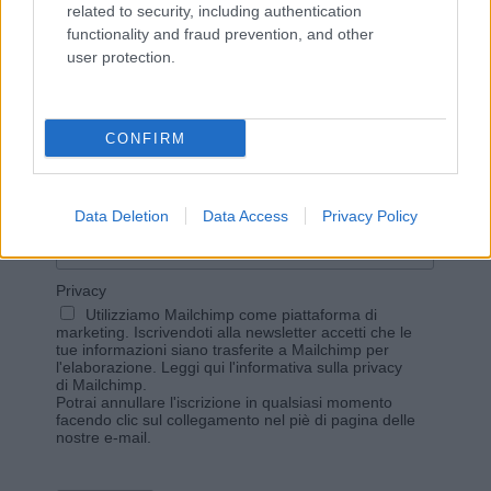
related to security, including authentication
functionality and fraud prevention, and other
user protection.
Vuoi rimanere sempre aggiornato?
Iscriviti alla newsletter di Gallura Oggi e ricevi le nostre
CONFIRM
email periodiche contenenti le ultime notizie pubblicate
sul sito web!
*
campo obbligatorio
*
Indirizzo email
Data Deletion
Data Access
Privacy Policy
Privacy
Utilizziamo Mailchimp come piattaforma di
marketing. Iscrivendoti alla newsletter accetti che le
tue informazioni siano trasferite a Mailchimp per
l'elaborazione.
Leggi qui l'informativa sulla privacy
di Mailchimp
.
Potrai annullare l'iscrizione in qualsiasi momento
facendo clic sul collegamento nel piè di pagina delle
nostre e-mail.