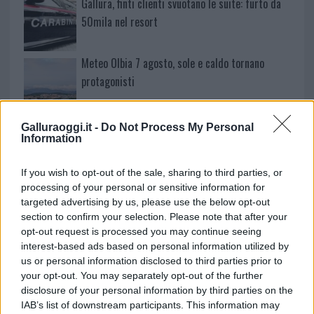
Gallura, finti clienti svuotano le suite: furto da
50mila nel resort
Meteo Olbia 7 agosto, sole e caldo tornano
protagonisti
Test tunnel Olbia: rampe chiuse ancora fino a
Galluraoggi.it -
Do Not Process My Personal
fine agosto
Information
If you wish to opt-out of the sale, sharing to third parties, or
Aggius conquista la classifica delle mete più
processing of your personal or sensitive information for
amate dell’estate 2026
targeted advertising by us, please use the below opt-out
section to confirm your selection. Please note that after your
opt-out request is processed you may continue seeing
interest-based ads based on personal information utilized by
us or personal information disclosed to third parties prior to
your opt-out. You may separately opt-out of the further
disclosure of your personal information by third parties on the
IAB’s list of downstream participants. This information may