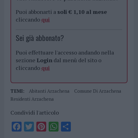
Puoi abbonarti a
soli € 1,10 al mese
cliccando
qui
Sei già abbonato?
Puoi effettuare l'accesso andando nella
sezione
Login
dal menù del sito o
cliccando
qui
TEMI:
Abitanti Arzachena
Comune Di Arzachena
Residenti Arzachena
Condividi l'articolo
F
T
Pi
W
S
a
w
n
h
h