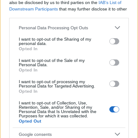
also be disclosed by us to third parties on the
IAB’s List of
Downstream Participants
that may further disclose it to other
third parties.
Please note that this website/app uses one or more Google
Personal Data Processing Opt Outs
NECROLOGIE
services and may gather and store information including but
not limited to your visit or usage behaviour. You may click to
I want to opt-out of the Sharing of my
personal data.
grant or deny consent to Google and its third-party tags to
Mario Malu
Opted In
use your data for below specified purposes in below Google
consent section.
I want to opt-out of the Sale of my
Personal Data.
Opted In
Paolo Pinna
I want to opt-out of processing my
Personal Data for Targeted Advertising.
Opted In
Martina Agostina Diturco
I want to opt-out of Collection, Use,
Retention, Sale, and/or Sharing of my
Personal Data that Is Unrelated with the
Purposes for which it was collected.
Opted Out
I nostri cari
Google consents