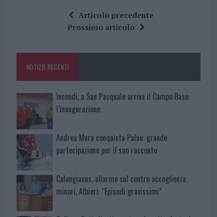
ce
it
te
at
a
Articolo precedente
b
te
re
s
re
Prossimo articolo
o
r
st
A
o
p
NOTIZIE RECENTI
k
p
Incendi, a San Pasquale arriva il Campo Base:
l’inaugurazione
Andrea Mura conquista Palau: grande
partecipazione per il suo racconto
Calangianus, allarme sul centro accoglienza
minori, Albieri: “Episodi gravissimi”