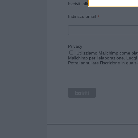
Iscriviti alla newsletter di Gallura O
*
Indirizzo email
Privacy
Utilizziamo Mailchimp come piatt
Mailchimp per l'elaborazione.
Leggi 
Potrai annullare l'iscrizione in qual