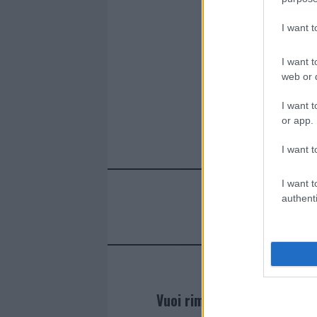
I want 
I want t
web or d
I want t
or app.
I want t
I want t
authenti
Vuoi rimanere sempre agg