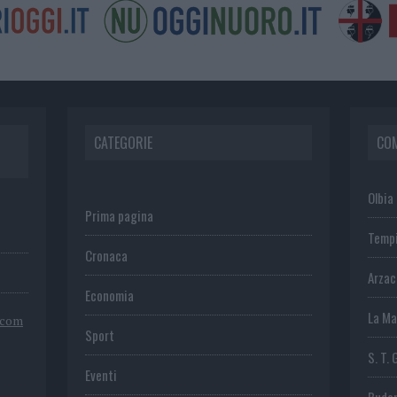
CATEGORIE
CO
Olbia
Prima pagina
Temp
Cronaca
Arza
Economia
La Ma
.com
Sport
S. T. 
Eventi