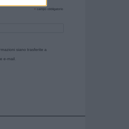
cate sul sito web!
*
campo obbligatorio
rmazioni siano trasferite a
e e-mail.