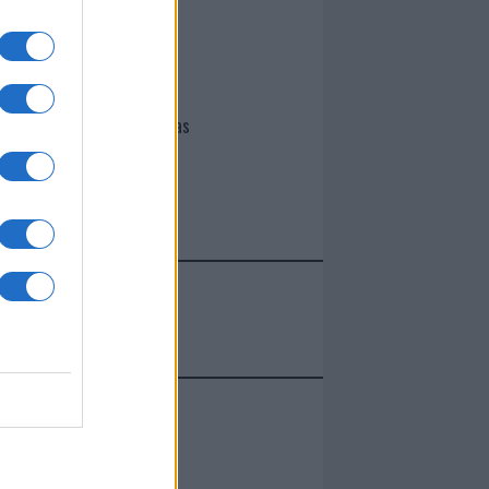
I nostri cari
Giovannimaria Cabras