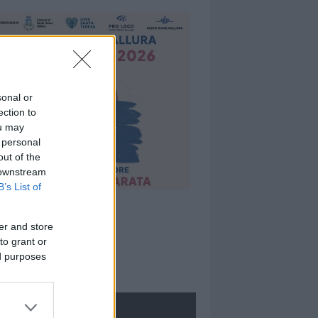
sonal or
ection to
ou may
 personal
out of the
 downstream
B’s List of
er and store
to grant or
ed purposes
ROLOGIE