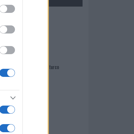
Mario Malu
Paolo Pinna
Martina Agostina Diturco
I nostri cari
I nostri cari