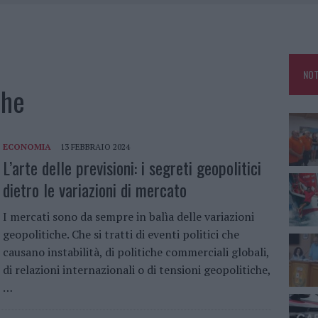
E CALDO TORNANO PROTAGONISTI
A IL CAMPO BASE: L’INAUGURAZIONE
: GRANDE PARTECIPAZIONE PER IL SUO RACCONTO
NOT
RO ACCOGLIENZA MINORI, ALBIERI: “EPISODI GRAVISSIMI”
che
ECONOMIA
13 FEBBRAIO 2024
L’arte delle previsioni: i segreti geopolitici
dietro le variazioni di mercato
I mercati sono da sempre in balìa delle variazioni
geopolitiche. Che si tratti di eventi politici che
causano instabilità, di politiche commerciali globali,
di relazioni internazionali o di tensioni geopolitiche,
…