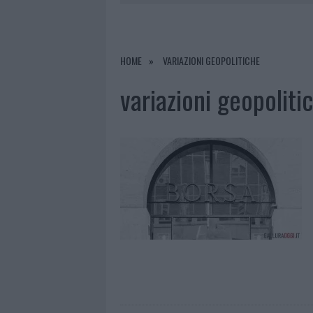
6 AGOSTO 2026
|
METEO OLBIA 7 AGOSTO, SOLE 
6 AGOSTO 2026
|
INCENDI, A SAN PASQUALE ARRIV
6 AGOSTO 2026
|
ANDREA MURA CONQUISTA PALAU
HOME
VARIAZIONI GEOPOLITICHE
6 AGOSTO 2026
|
CALANGIANUS, ALLARME SUL CENT
variazioni geopoliti