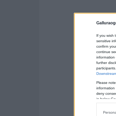
Galluraogg
If you wish 
sensitive in
confirm you
continue se
information 
further disc
participants
Downstream 
Please note
information 
deny consent
in below Go
Persona