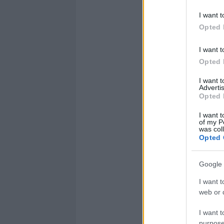
I want t
Opted 
I want t
Opted 
I want 
Advertis
Opted 
I want t
of my P
was col
Opted 
Google 
I want t
web or d
I want t
purpose