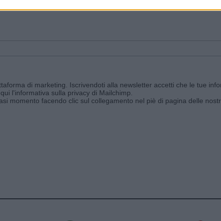
ggi e ricevi le nostre email periodiche contenenti le ultime notizie pubbli
aforma di marketing. Iscrivendoti alla newsletter accetti che le tue info
qui l'informativa sulla privacy di Mailchimp
.
siasi momento facendo clic sul collegamento nel piè di pagina delle nostr