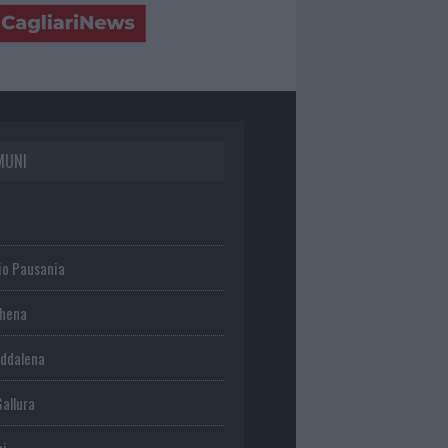
MUNI
io Pausania
chena
ddalena
Gallura