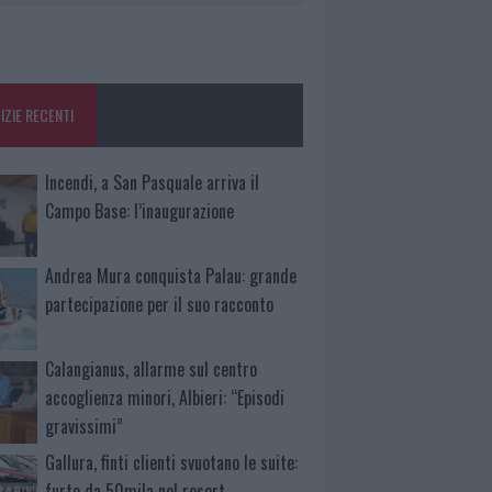
IZIE RECENTI
Incendi, a San Pasquale arriva il
Campo Base: l’inaugurazione
Andrea Mura conquista Palau: grande
partecipazione per il suo racconto
Calangianus, allarme sul centro
accoglienza minori, Albieri: “Episodi
gravissimi”
Gallura, finti clienti svuotano le suite:
furto da 50mila nel resort