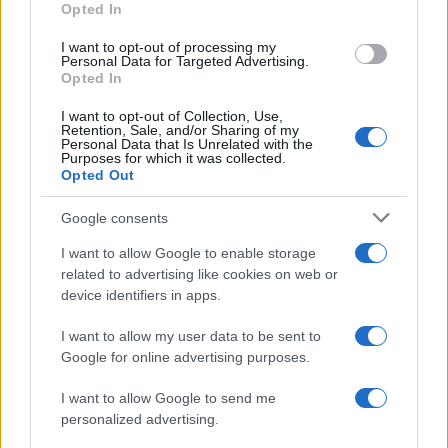
Opted In
I want to opt-out of processing my
Personal Data for Targeted Advertising.
Opted In
Vuoi rimanere sempre aggiornato?
I want to opt-out of Collection, Use,
Iscriviti alla newsletter di Gallura Oggi e ricevi le nostre
Retention, Sale, and/or Sharing of my
email periodiche contenenti le ultime notizie pubblicate
Personal Data that Is Unrelated with the
sul sito web!
Purposes for which it was collected.
Opted Out
*
campo obbligatorio
*
Indirizzo email
Google consents
I want to allow Google to enable storage
related to advertising like cookies on web or
Privacy
device identifiers in apps.
Utilizziamo Mailchimp come piattaforma di
marketing. Iscrivendoti alla newsletter accetti che le
tue informazioni siano trasferite a Mailchimp per
I want to allow my user data to be sent to
l'elaborazione.
Leggi qui l'informativa sulla privacy
Google for online advertising purposes.
di Mailchimp
.
Potrai annullare l'iscrizione in qualsiasi momento
facendo clic sul collegamento nel piè di pagina delle
I want to allow Google to send me
nostre e-mail.
personalized advertising.