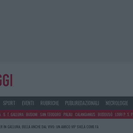
SPORT
EVENTI
RUBRICHE
PUBLIREDAZIONALI
NECROLOGIE
A
S. T. GALLURA
BUDONI
SAN TEODORO
PALAU
CALANGIANUS
BUDDUSÒ
LOIRI P. S. 
PO LE POLEMICHE IL CENTRO ACCOGLIENZA MINORI CHIUDE