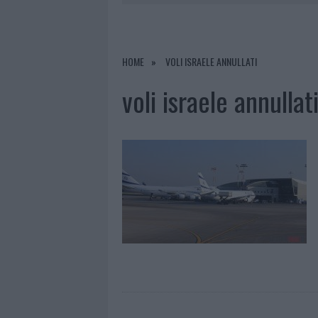
7 AGOSTO 2026
|
OLBIA, DIVIETO DI SOSTA CONT
7 AGOSTO 2026
|
PAUSA CAFFÈ IMPECCABILE: COME 
7 AGOSTO 2026
|
LE PREVISIONI METEO PER IL WEE
HOME
VOLI ISRAELE ANNULLATI
7 AGOSTO 2026
|
MICHELLE HUNZIKER IN GALLURA,
voli israele annullat