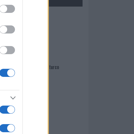
Mario Malu
Paolo Pinna
Martina Agostina Diturco
I nostri cari
I nostri cari