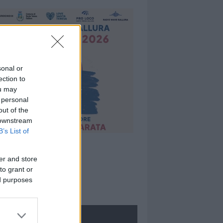
sonal or
ection to
ou may
 personal
out of the
 downstream
B’s List of
er and store
to grant or
ed purposes
ROLOGIE