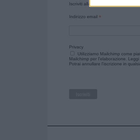
Iscriviti alla newsletter di Gallura O
*
Indirizzo email
Privacy
Utilizziamo Mailchimp come piatt
Mailchimp per l'elaborazione.
Leggi 
Potrai annullare l'iscrizione in qual