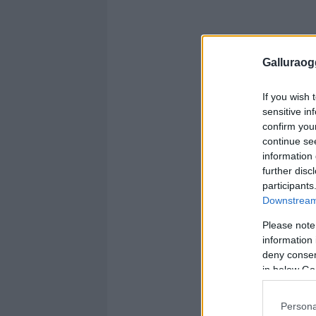
Galluraogg
If you wish 
sensitive in
confirm you
continue se
information 
further disc
participants
Downstream 
Please note
information 
deny consent
in below Go
Persona