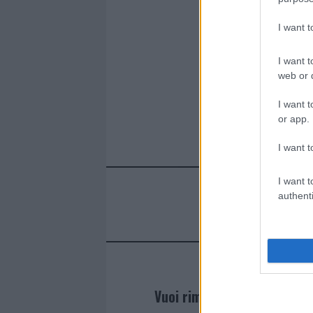
I want 
I want t
web or d
I want t
or app.
I want t
I want t
authenti
Vuoi rimanere sempre agg