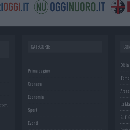
CATEGORIE
CO
Olbia
Prima pagina
Temp
Cronaca
Arza
Economia
La Ma
.com
Sport
S. T. 
Eventi