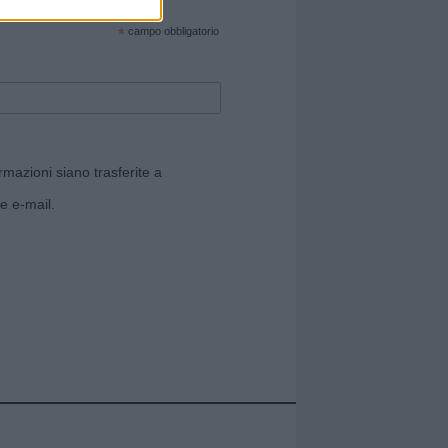
cate sul sito web!
*
campo obbligatorio
rmazioni siano trasferite a
e e-mail.