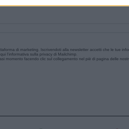
ggi e ricevi le nostre email periodiche contenenti le ultime notizie pubbli
aforma di marketing. Iscrivendoti alla newsletter accetti che le tue info
qui l'informativa sulla privacy di Mailchimp
.
siasi momento facendo clic sul collegamento nel piè di pagina delle nostr