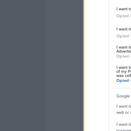
I want t
Opted 
I want t
Opted 
I want 
Advertis
Opted 
I want t
of my P
was col
Opted 
Google 
I want t
web or d
I want t
purpose