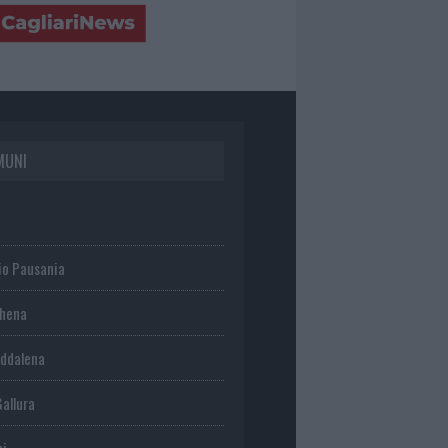
MUNI
io Pausania
chena
ddalena
Gallura