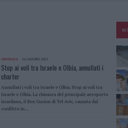
RO SPACCIO E DEGRADO: ESPLODE LA PROTESTA
SCEGLIERE LA SOLUZIONE IDEALE PER LA CASA E L’UFFICIO
KEND A OLBIA E IN GALLURA
NOT
 BELLA ANCHE DAL VIVO: UN AMICO VIP SVELA COME FA
i
CRONACA
16 GIUGNO 2025
Stop ai voli tra Israele e Olbia, annullati i
charter
Annullati i voli tra Israele e Olbia. Stop ai voli tra
Israele e Olbia. La chiusura del principale aeroporto
israeliano, il Ben Gurion di Tel Aviv, causata dal
conflitto in…