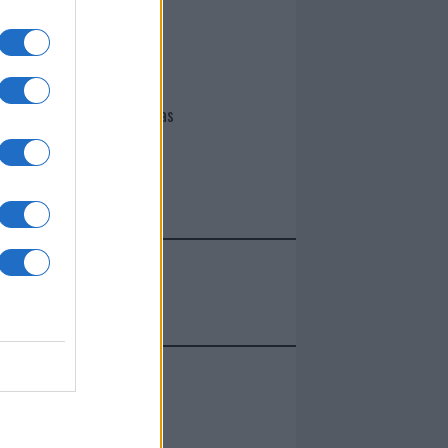
I nostri cari
Giovannimaria Cabras