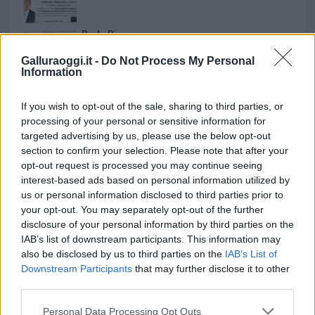
Paolo Pinna
Galluraoggi.it -
Do Not Process My Personal
Information
Martina Agostina Diturco
If you wish to opt-out of the sale, sharing to third parties, or
processing of your personal or sensitive information for
targeted advertising by us, please use the below opt-out
section to confirm your selection. Please note that after your
I nostri cari
opt-out request is processed you may continue seeing
interest-based ads based on personal information utilized by
us or personal information disclosed to third parties prior to
your opt-out. You may separately opt-out of the further
I nostri cari
disclosure of your personal information by third parties on the
IAB’s list of downstream participants. This information may
also be disclosed by us to third parties on the
IAB’s List of
Downstream Participants
that may further disclose it to other
I nostri cari
third parties.
Please note that this website/app uses one or more Google
Personal Data Processing Opt Outs