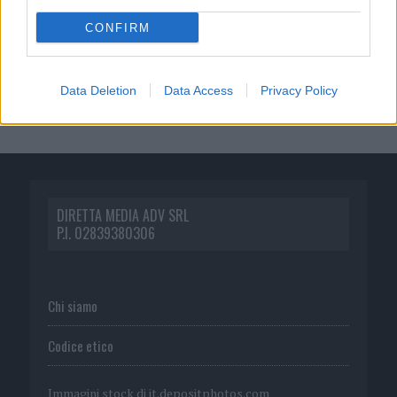
CONFIRM
Data Deletion
Data Access
Privacy Policy
DIRETTA MEDIA ADV SRL
P.I. 02839380306
Chi siamo
Codice etico
Immagini stock di
it.depositphotos.com