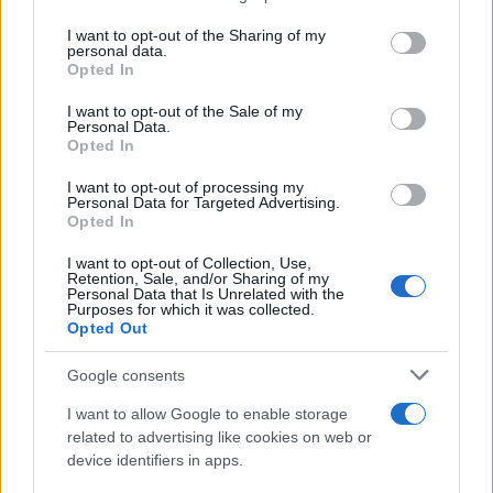
services and may gather and store information including but
Giovannimaria Cabras
not limited to your visit or usage behaviour. You may click to
I want to opt-out of the Sharing of my
personal data.
grant or deny consent to Google and its third-party tags to
Opted In
use your data for below specified purposes in below Google
consent section.
I want to opt-out of the Sale of my
Personal Data.
Opted In
I want to opt-out of processing my
Personal Data for Targeted Advertising.
Invia un Comunicato Stampa
|
Pubblicità
|
Segnala
Opted In
I want to opt-out of Collection, Use,
Retention, Sale, and/or Sharing of my
Personal Data that Is Unrelated with the
Purposes for which it was collected.
Opted Out
Vuoi rimanere sempre aggiornato?
Google consents
Iscriviti alla newsletter di Gallura Oggi e ricevi le nostre
I want to allow Google to enable storage
email periodiche contenenti le ultime notizie pubblicate
related to advertising like cookies on web or
sul sito web!
device identifiers in apps.
*
campo obbligatorio
*
Indirizzo email