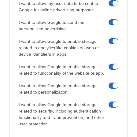
I want to allow my user data to be sent to
Google for online advertising purposes.
I want to allow Google to send me
Privacy
personalized advertising.
Utilizziamo Mailchimp come piattaforma di
marketing. Iscrivendoti alla newsletter accetti che le
tue informazioni siano trasferite a Mailchimp per
I want to allow Google to enable storage
l'elaborazione.
Leggi qui l'informativa sulla privacy
related to analytics like cookies on web or
di Mailchimp
.
device identifiers in apps.
Potrai annullare l'iscrizione in qualsiasi momento
facendo clic sul collegamento nel piè di pagina delle
nostre e-mail.
I want to allow Google to enable storage
related to functionality of the website or app.
I want to allow Google to enable storage
related to personalization.
I want to allow Google to enable storage
related to security, including authentication
functionality and fraud prevention, and other
user protection.