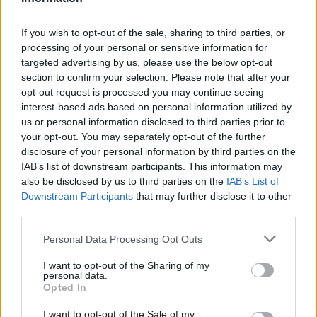
If you wish to opt-out of the sale, sharing to third parties, or
processing of your personal or sensitive information for
targeted advertising by us, please use the below opt-out
section to confirm your selection. Please note that after your
opt-out request is processed you may continue seeing
interest-based ads based on personal information utilized by
us or personal information disclosed to third parties prior to
your opt-out. You may separately opt-out of the further
disclosure of your personal information by third parties on the
IAB’s list of downstream participants. This information may
also be disclosed by us to third parties on the
IAB’s List of
Downstream Participants
that may further disclose it to other
third parties.
Please note that this website/app uses one or more Google
Personal Data Processing Opt Outs
services and may gather and store information including but
Vuoi rimuovere le pubblicità nazionali?
not limited to your visit or usage behaviour. You may click to
I want to opt-out of the Sharing of my
personal data.
grant or deny consent to Google and its third-party tags to
Opted In
use your data for below specified purposes in below Google
Puoi abbonarti a
soli € 1,10 al mese
consent section.
I want to opt-out of the Sale of my