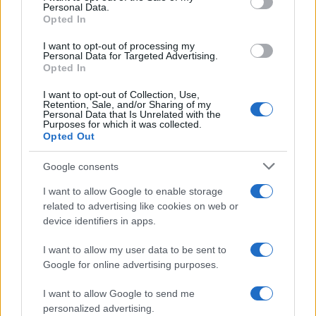
cliccando
qui
Personal Data.
Opted In
Sei già abbonato?
I want to opt-out of processing my
Personal Data for Targeted Advertising.
Opted In
Puoi effettuare l'accesso andando nella
I want to opt-out of Collection, Use,
sezione
Login
dal menù del sito o
Retention, Sale, and/or Sharing of my
cliccando
qui
Personal Data that Is Unrelated with the
Purposes for which it was collected.
Opted Out
Google consents
TEMI:
Ana Marià Serna
Arte Messicana Olbia
Centro Commerciale Olbia Mare
I want to allow Google to enable storage
Conole Messico Sardegna
Nadia Mombelli
related to advertising like cookies on web or
device identifiers in apps.
Natura Viva Olbia
Nhood Olbia
Notizie Olbia
Olbia Mare
Renato Chiesa
Sabrina Serra
I want to allow my user data to be sent to
Google for online advertising purposes.
Inviaci le tue segnalazioni,
i tuoi video e le tue foto
I want to allow Google to send me
Su WhatsApp al numero +39
personalized advertising.