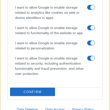
345 356 7512
I want to allow Google to enable storage
related to analytics like cookies on web or
device identifiers in apps.
I want to allow Google to enable storage
Notizie in tempo reale?
related to functionality of the website or app.
Entra nel canale telegram di
GalluraOggi.it
I want to allow Google to enable storage
related to personalization.
I want to allow Google to enable storage
related to security, including authentication
Ricevi le nostre ultime news
functionality and fraud prevention, and other
user protection.
da
Google News
CONFIRM
Condividi l'articolo
Data Deletion
Data Access
Privacy Policy