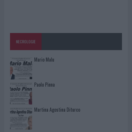
NECROLOGIE
Mario Malu
Paolo Pinna
Martina Agostina Diturco