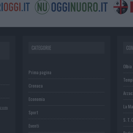
CATEGORIE
CO
Olbia
Prima pagina
Temp
Cronaca
Arza
Economia
La Ma
.com
Sport
S. T. 
Eventi