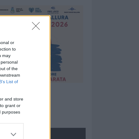
sonal or
ection to
ou may
 personal
out of the
 downstream
B’s List of
er and store
to grant or
ed purposes
ROLOGIE