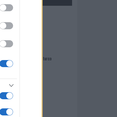
Mario Malu
Paolo Pinna
Martina Agostina Diturco
I nostri cari
I nostri cari