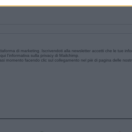
ggi e ricevi le nostre email periodiche contenenti le ultime notizie pubbli
aforma di marketing. Iscrivendoti alla newsletter accetti che le tue info
qui l'informativa sulla privacy di Mailchimp
.
siasi momento facendo clic sul collegamento nel piè di pagina delle nostr