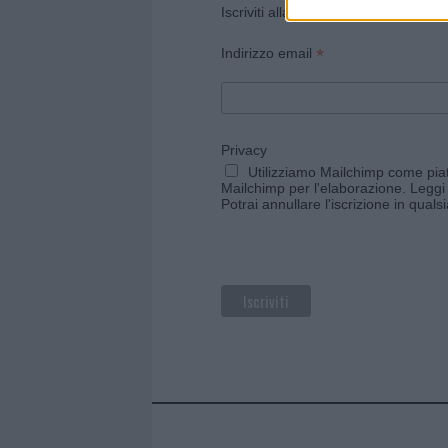
Iscriviti alla newsletter di Gallura O
*
Indirizzo email
Privacy
Utilizziamo Mailchimp come piatt
Mailchimp per l'elaborazione.
Leggi 
Potrai annullare l'iscrizione in qual