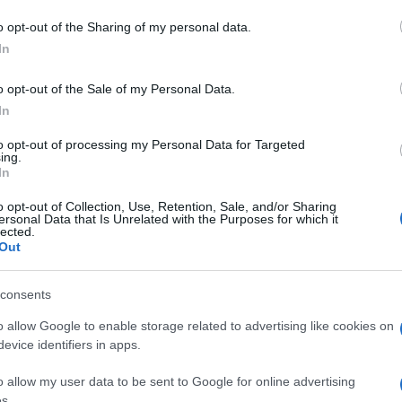
o opt-out of the Sharing of my personal data.
Meteo Gallura
Meteo Olbia
Notizie Olbia
In
Protezione Civile Sardegna
o opt-out of the Sale of my Personal Data.
In
to opt-out of processing my Personal Data for Targeted
ing.
In
dente
Prossimo articolo
o opt-out of Collection, Use, Retention, Sale, and/or Sharing
ersonal Data that Is Unrelated with the Purposes for which it
lected.
Out
consents
o allow Google to enable storage related to advertising like cookies on
evice identifiers in apps.
o allow my user data to be sent to Google for online advertising
s.