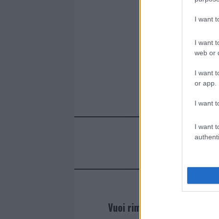
I want 
I want t
web or d
I want t
or app.
I want t
I want t
authenti
Vuoi rimanere sempre agg