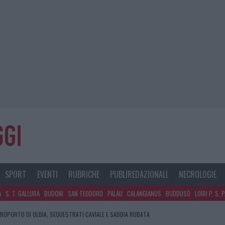
SPORT
EVENTI
RUBRICHE
PUBLIREDAZIONALI
NECROLOGIE
A
S. T. GALLURA
BUDONI
SAN TEODORO
PALAU
CALANGIANUS
BUDDUSÒ
LOIRI P. S. 
E DI ESTETICA MEDICALE AVANZATA IN EUROPA: CLASSIFICA DEI 5 CENTRI DI