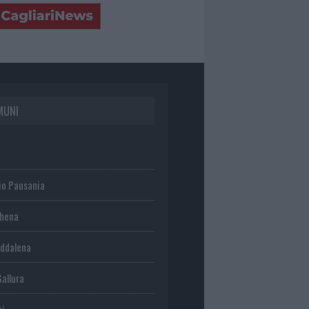
MUNI
io Pausania
chena
ddalena
Gallura