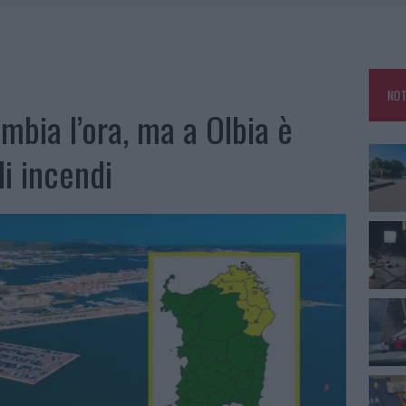
SER NON INVASIVI
U, IL COMUNE COMPLETA L’ITER
 PER COMPARSE IN COSTA SMERALDA
NOT
DE SFIDA DELLA VELA NELL’ESTATE 2026
mbia l’ora, ma a Olbia è
LBIA, SEQUESTRATI CAVIALE E SABBIA RUBATA
li incendi