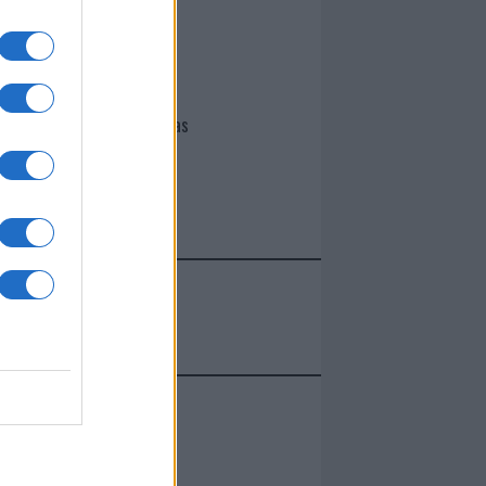
I nostri cari
Giovannimaria Cabras