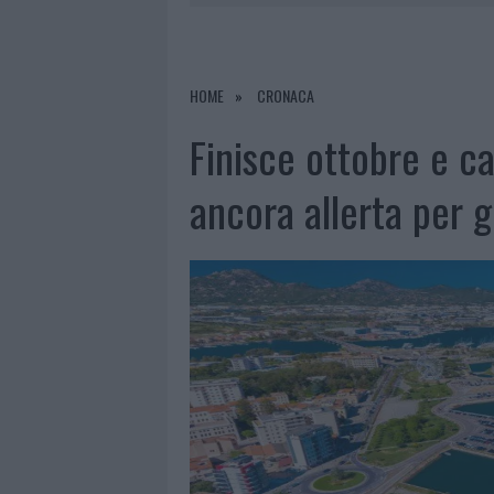
RIFERIMENTO PER I TRATTAMENTI LA
7 AGOSTO 2026
|
NUOVI STALLI RESIDENTI A PALA
7 AGOSTO 2026
|
FILM INTERNAZIONALE, CASTING
HOME
CRONACA
7 AGOSTO 2026
|
PORTO ROTONDO OSPITA LA GRAN
Finisce ottobre e ca
7 AGOSTO 2026
|
CONTROLLI ALL’AEROPORTO DI O
ancora allerta per g