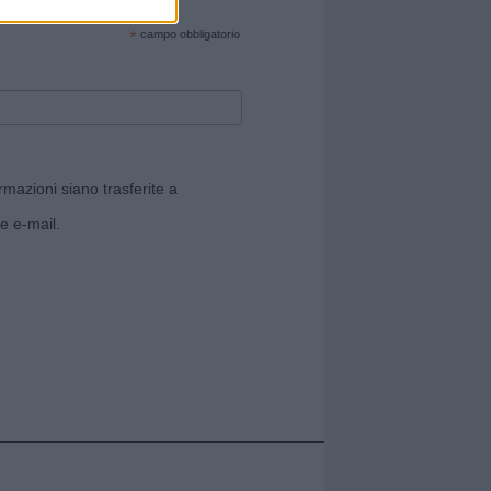
cate sul sito web!
*
campo obbligatorio
rmazioni siano trasferite a
e e-mail.