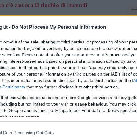
 c’è ancora il rischio di incendi
 avvisato il
Comune di Olbia
che, a sua volta,
i.it -
Do Not Process My Personal Information
ttadini, “Bollettino di previsione di pericolo
per la giornata di domani
venerdì 27
ottobre”.
to opt-out of the sale, sharing to third parties, or processing of your per
formation for targeted advertising by us, please use the below opt-out s
, dal rischio incendi alla pioggia
r selection. Please note that after your opt-out request is processed y
eing interest-based ads based on personal information utilized by us or
disclosed to third parties prior to your opt-out. You may separately opt-
azionali?
losure of your personal information by third parties on the IAB’s list of
. This information may also be disclosed by us to third parties on the
IA
Participants
that may further disclose it to other third parties.
 mese
cliccando
qui
 that this website/app uses one or more Google services and may gath
including but not limited to your visit or usage behaviour. You may click 
 to Google and its third-party tags to use your data for below specifi
ogle consent section.
do nella sezione
Login
dal menù del sito o
l Data Processing Opt Outs
NEC