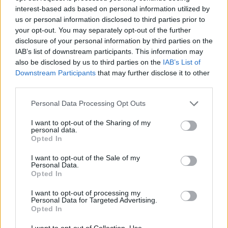
bussano alle porte
interest-based ads based on personal information utilized by
us or personal information disclosed to third parties prior to
your opt-out. You may separately opt-out of the further
Notre-Dame de Paris conquista Olbia, la prima
disclosure of your personal information by third parties on the
al Molo Brin è un successo
IAB’s list of downstream participants. This information may
also be disclosed by us to third parties on the
IAB’s List of
Downstream Participants
that may further disclose it to other
Strada Sassari-Olbia, incidente all’alba: ferito il
third parties.
conducente
Please note that this website/app uses one or more Google
Personal Data Processing Opt Outs
services and may gather and store information including but
Eventi in Gallura, da Jovanotti alla zuppa
not limited to your visit or usage behaviour. You may click to
I want to opt-out of the Sharing of my
gallurese: gli appuntamenti da non perdere
personal data.
grant or deny consent to Google and its third-party tags to
Opted In
use your data for below specified purposes in below Google
consent section.
I want to opt-out of the Sale of my
Lettini e arredi abusivi sulla spiaggia libera,
Personal Data.
sequestri a Olbia e Arzachena
Opted In
I want to opt-out of processing my
Personal Data for Targeted Advertising.
È morto Francesco Guccini, il maestro che
Opted In
rifiutò la Costa Smeralda
I want to opt-out of Collection, Use,