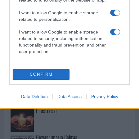
Paolo Pinna
I want to allow Google to enable storage
related to personalization.
Martina Agostina Diturco
I want to allow Google to enable storage
related to security, including authentication
functionality and fraud prevention, and other
user protection.
I nostri cari
CONFIRM
I nostri cari
Data Deletion
Data Access
Privacy Policy
I nostri cari
Giovannimaria Cabras