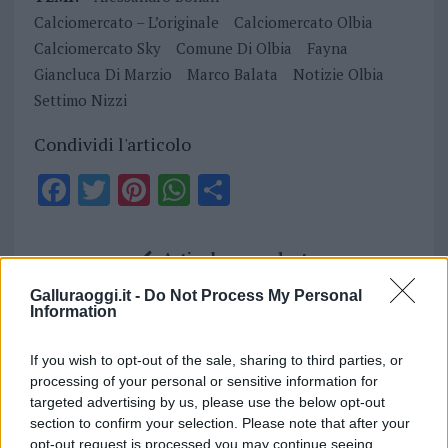
Calciomercato – L’originale
Calciomercato Olbia
Calciomercato Sky
Comune Di Olbia
Fayna
Giancluca Di Marzio
Marco Balata
Notizie Olbia
Settimo Nizzi
Condividi l'articolo
F
T
Pi
W
S
a
w
n
h
h
ce
it
te
at
a
Articolo precedente
b
te
re
s
re
Prossimo articolo
Galluraoggi.it -
Do Not Process My Personal
o
r
st
A
Information
o
p
If you wish to opt-out of the sale, sharing to third parties, or
NOTIZIE RECENTI
k
p
processing of your personal or sensitive information for
targeted advertising by us, please use the below opt-out
Allarme truffe a Berchidda, falsi incaricati
section to confirm your selection. Please note that after your
opt-out request is processed you may continue seeing