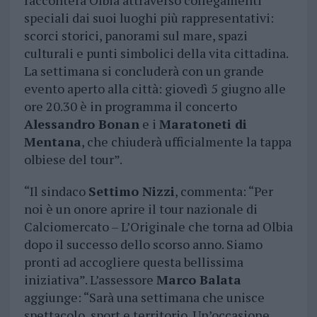
racconterà Olbia attraverso collegamenti
speciali dai suoi luoghi più rappresentativi:
scorci storici, panorami sul mare, spazi
culturali e punti simbolici della vita cittadina.
La settimana si concluderà con un grande
evento aperto alla città: giovedì 5 giugno alle
ore 20.30 è in programma il concerto
Alessandro Bonan
e i
Maratoneti di
Mentana
, che chiuderà ufficialmente la tappa
olbiese del tour”.
“Il sindaco
Settimo Nizzi
, commenta: “Per
noi è un onore aprire il tour nazionale di
Calciomercato – L’Originale che torna ad Olbia
dopo il successo dello scorso anno. Siamo
pronti ad accogliere questa bellissima
iniziativa”. L’assessore
Marco Balata
aggiunge: “Sarà una settimana che unisce
spettacolo, sport e territorio. Un’occasione