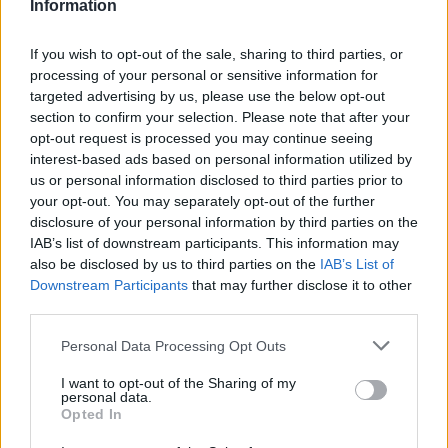
Information
l’inaugurazione
If you wish to opt-out of the sale, sharing to third parties, or
Andrea Mura conquista Palau: grande
processing of your personal or sensitive information for
partecipazione per il suo racconto
targeted advertising by us, please use the below opt-out
section to confirm your selection. Please note that after your
opt-out request is processed you may continue seeing
Calangianus, allarme sul centro accoglienza
interest-based ads based on personal information utilized by
minori, Albieri: “Episodi gravissimi”
us or personal information disclosed to third parties prior to
your opt-out. You may separately opt-out of the further
disclosure of your personal information by third parties on the
Gallura, finti clienti svuotano le suite: furto da
IAB’s list of downstream participants. This information may
50mila nel resort
also be disclosed by us to third parties on the
IAB’s List of
Downstream Participants
that may further disclose it to other
third parties.
Meteo Olbia 7 agosto, sole e caldo tornano
Please note that this website/app uses one or more Google
Personal Data Processing Opt Outs
protagonisti
services and may gather and store information including but
not limited to your visit or usage behaviour. You may click to
I want to opt-out of the Sharing of my
personal data.
grant or deny consent to Google and its third-party tags to
Opted In
use your data for below specified purposes in below Google
consent section.