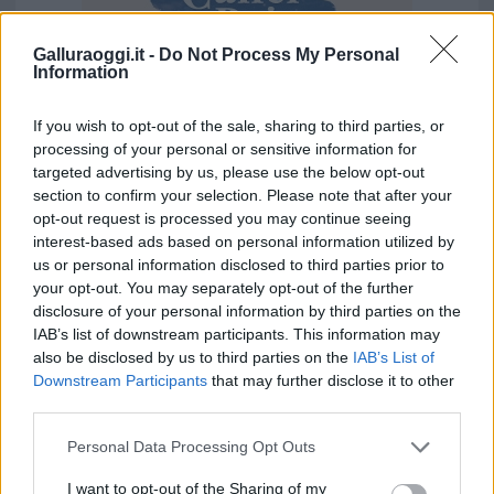
Galluraoggi.it -
Do Not Process My Personal
Information
If you wish to opt-out of the sale, sharing to third parties, or
processing of your personal or sensitive information for
Vuoi rimuovere le pubblicità nazionali?
targeted advertising by us, please use the below opt-out
section to confirm your selection. Please note that after your
Puoi abbonarti a
soli € 1,10 al mese
opt-out request is processed you may continue seeing
cliccando
qui
interest-based ads based on personal information utilized by
us or personal information disclosed to third parties prior to
your opt-out. You may separately opt-out of the further
Sei già abbonato?
disclosure of your personal information by third parties on the
IAB’s list of downstream participants. This information may
Puoi effettuare l'accesso andando nella
also be disclosed by us to third parties on the
IAB’s List of
Downstream Participants
that may further disclose it to other
sezione
Login
dal menù del sito o
third parties.
cliccando
qui
Please note that this website/app uses one or more Google
Personal Data Processing Opt Outs
services and may gather and store information including but
not limited to your visit or usage behaviour. You may click to
I want to opt-out of the Sharing of my