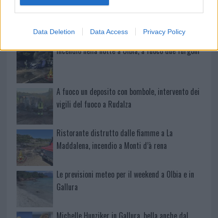
Giorgia Meloni a La Maddalena, la vicesindaco:
“Orgoglio e discrezione per visita privata̶…
Data Deletion
Data Access
Privacy Policy
Incendio nella notte a Olbia, a fuoco due furgoni
A fuoco un deposito con bombole, intervento dei
vigili del fuoco a Rudalza
Ristorante distrutto dalle fiamme a La
Maddalena, incendio a Monti d’à rena
Le previsioni meteo per il weekend a Olbia e in
Gallura
Michelle Hunziker in Gallura, bella anche dal