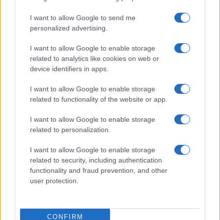
da
Google News
I want to allow Google to send me
personalized advertising.
Condividi l'articolo
I want to allow Google to enable storage
related to analytics like cookies on web or
F
T
Pi
W
S
device identifiers in apps.
a
w
n
h
h
I want to allow Google to enable storage
ce
it
te
at
a
related to functionality of the website or app.
Articolo precedente
b
te
re
s
re
Prossimo articolo
I want to allow Google to enable storage
o
r
st
A
related to personalization.
o
p
I want to allow Google to enable storage
NOTIZIE RECENTI
k
p
related to security, including authentication
functionality and fraud prevention, and other
user protection.
Jovanotti, Gabry Ponte e Alfa: Olbia ombelico del
mondo per una notte
CONFIRM