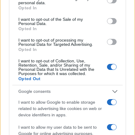
TEMI:
Gara Nuoto Pittulongu
Notizie Olbia
personal data.
grant or deny consent to Google and its third-party tags to
Opted In
Nuoto Olbia
Sport Olbia
use your data for below specified purposes in below Google
consent section.
I want to opt-out of the Sale of my
Inviaci le tue segnalazioni,
Personal Data.
Opted In
i tuoi video e le tue foto
Su WhatsApp al numero +39
I want to opt-out of processing my
Personal Data for Targeted Advertising.
345 356 7512
Opted In
I want to opt-out of Collection, Use,
Retention, Sale, and/or Sharing of my
Personal Data that Is Unrelated with the
Purposes for which it was collected.
Notizie in tempo reale?
Opted Out
Entra nel canale telegram di
GalluraOggi.it
Google consents
I want to allow Google to enable storage
related to advertising like cookies on web or
device identifiers in apps.
Ricevi le nostre ultime news
I want to allow my user data to be sent to
Google for online advertising purposes.