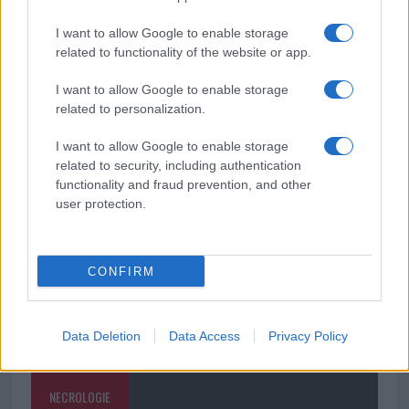
2026: tutti i divieti
I want to allow Google to enable storage
related to functionality of the website or app.
Santa Teresa Gallura, nuove regole per la
raccolta differenziata
I want to allow Google to enable storage
related to personalization.
Robbie Williams incanta il gala del Big Art
I want to allow Google to enable storage
Festival al Romazzino
related to security, including authentication
functionality and fraud prevention, and other
user protection.
CONFIRM
Data Deletion
Data Access
Privacy Policy
NECROLOGIE