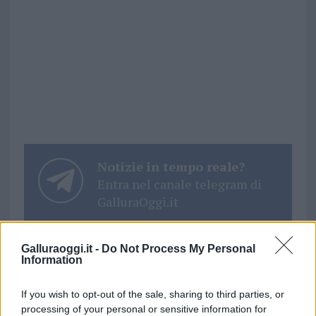
Notizie in tempo reale?
Entra nel canale telegram di
GalluraOggi.it
Galluraoggi.it -
Do Not Process My Personal
Information
Inviaci le tue segnalazioni,
i tuoi video e le tue foto
If you wish to opt-out of the sale, sharing to third parties, or
Su WhatsApp al numero +39
processing of your personal or sensitive information for