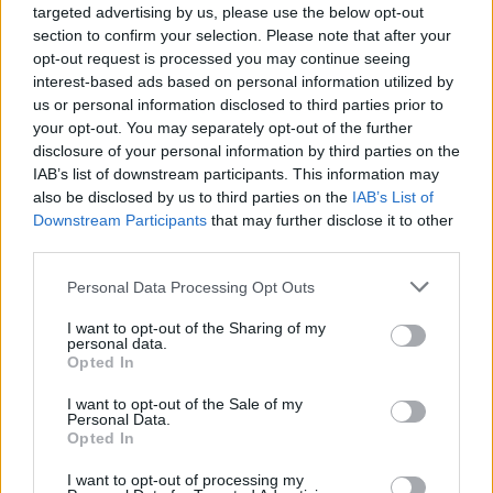
345 356 7512
targeted advertising by us, please use the below opt-out
section to confirm your selection. Please note that after your
opt-out request is processed you may continue seeing
interest-based ads based on personal information utilized by
us or personal information disclosed to third parties prior to
your opt-out. You may separately opt-out of the further
Ricevi le nostre ultime news
disclosure of your personal information by third parties on the
IAB’s list of downstream participants. This information may
also be disclosed by us to third parties on the
IAB’s List of
da
Google News
Downstream Participants
that may further disclose it to other
third parties.
Condividi l'articolo
Please note that this website/app uses one or more Google
Personal Data Processing Opt Outs
services and may gather and store information including but
F
T
Pi
W
S
not limited to your visit or usage behaviour. You may click to
I want to opt-out of the Sharing of my
personal data.
grant or deny consent to Google and its third-party tags to
a
w
n
h
h
Opted In
use your data for below specified purposes in below Google
ce
it
te
at
a
consent section.
I want to opt-out of the Sale of my
Articolo precedente
Personal Data.
b
te
re
s
re
Prossimo articolo
Opted In
o
r
st
A
I want to opt-out of processing my