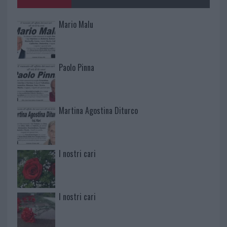
Mario Malu
Paolo Pinna
Martina Agostina Diturco
I nostri cari
I nostri cari