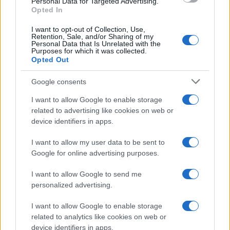
Personal Data for Targeted Advertising.
o
p
Opted In
NOTIZIE RECENTI
k
p
I want to opt-out of Collection, Use,
Retention, Sale, and/or Sharing of my
Personal Data that Is Unrelated with the
Soccorso tra i mega yacht sulla spiaggia di La
Purposes for which it was collected.
Maddalena: cosa è successo
Opted Out
Google consents
Scontro Misericordia-Comune: Oltre le Bocche
I want to allow Google to enable storage
attacca la sindaca
related to advertising like cookies on web or
device identifiers in apps.
Salvini contestato a L’Agnata, il ministro
I want to allow my user data to be sent to
interviene: “Amo De Andrè che democrazia è?”
Google for online advertising purposes.
I want to allow Google to send me
Porto Taverna, strage di pesci nello stagno:
personalized advertising.
scattano le prime bonifiche
I want to allow Google to enable storage
related to analytics like cookies on web or
Olbia, stretta sulla sicurezza per il Red Valley
device identifiers in apps.