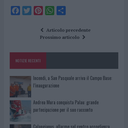
F
T
Pi
W
S
a
w
n
h
h
ce
it
te
at
a
Articolo precedente
b
te
re
s
re
Prossimo articolo
o
r
st
A
o
p
NOTIZIE RECENTI
k
p
Incendi, a San Pasquale arriva il Campo Base:
l’inaugurazione
Andrea Mura conquista Palau: grande
partecipazione per il suo racconto
Calangianus, allarme sul centro accoglienza