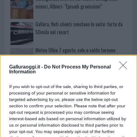
minori, Albieri: “Episodi gravissimi”
Gallura, finti clienti svuotano le suite: furto da
50mila nel resort
Meteo Olbia 7 agosto, sole e caldo tornano
protagonisti
Galluraoggi.it -
Do Not Process My Personal
Information
Test tunnel Olbia: rampe chiuse ancora fino a
fine agosto
If you wish to opt-out of the sale, sharing to third parties, or
processing of your personal or sensitive information for
targeted advertising by us, please use the below opt-out
Aggius conquista la classifica delle mete più
section to confirm your selection. Please note that after your
amate dell’estate 2026
opt-out request is processed you may continue seeing
interest-based ads based on personal information utilized by
us or personal information disclosed to third parties prior to
your opt-out. You may separately opt-out of the further