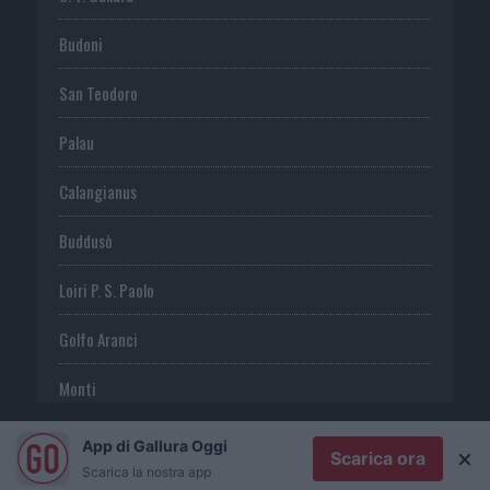
Budoni
San Teodoro
Palau
Calangianus
Buddusò
Loiri P. S. Paolo
Golfo Aranci
Monti
Telti
App di Gallura Oggi
×
Scarica ora
Scarica la nostra app
S. Antonio di G.