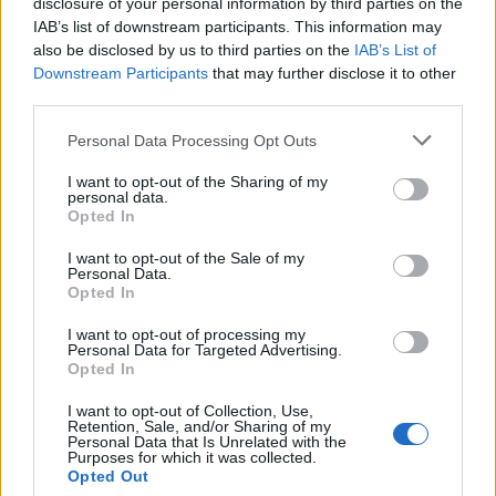
disclosure of your personal information by third parties on the
IAB’s list of downstream participants. This information may
also be disclosed by us to third parties on the
IAB’s List of
Downstream Participants
that may further disclose it to other
third parties.
Please note that this website/app uses one or more Google
Personal Data Processing Opt Outs
services and may gather and store information including but
not limited to your visit or usage behaviour. You may click to
I want to opt-out of the Sharing of my
NECROLOGIE
personal data.
grant or deny consent to Google and its third-party tags to
Opted In
use your data for below specified purposes in below Google
Mario Malu
consent section.
I want to opt-out of the Sale of my
Personal Data.
Opted In
I want to opt-out of processing my
Paolo Pinna
Personal Data for Targeted Advertising.
Opted In
I want to opt-out of Collection, Use,
Retention, Sale, and/or Sharing of my
Martina Agostina Diturco
Personal Data that Is Unrelated with the
Purposes for which it was collected.
Opted Out