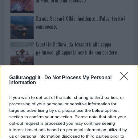
al Molo Brin è un successo
Strada Sassari-Olbia, incidente all’alba: ferito il
conducente
Eventi in Gallura, da Jovanotti alla zuppa
gallurese: gli appuntamenti da non perdere
Lettini e arredi abusivi sulla spiaggia libera,
Galluraoggi.it -
Do Not Process My Personal
sequestri a Olbia e Arzachena
Information
È morto Francesco Guccini, il maestro che si
If you wish to opt-out of the sale, sharing to third parties, or
tenne lontano dalla Costa Smeralda
processing of your personal or sensitive information for
targeted advertising by us, please use the below opt-out
section to confirm your selection. Please note that after your
Nuovo sportello rifiuti a Palau, una svolta per gli
opt-out request is processed you may continue seeing
interest-based ads based on personal information utilized by
utenti
us or personal information disclosed to third parties prior to