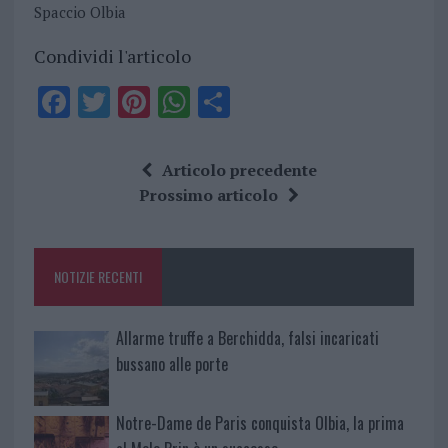
Spaccio Olbia
Condividi l'articolo
F
T
Pi
W
S
a
w
n
h
h
ce
it
te
at
a
Articolo precedente
b
te
re
s
re
Prossimo articolo
o
r
st
A
o
p
NOTIZIE RECENTI
k
p
Allarme truffe a Berchidda, falsi incaricati
bussano alle porte
Notre-Dame de Paris conquista Olbia, la prima