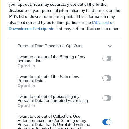
your opt-out. You may separately opt-out of the further
disclosure of your personal information by third parties on the
IAB’s list of downstream participants. This information may
also be disclosed by us to third parties on the
IAB’s List of
Downstream Participants
that may further disclose it to other
third parties.
Please note that this website/app uses one or more Google
Personal Data Processing Opt Outs
services and may gather and store information including but
not limited to your visit or usage behaviour. You may click to
I want to opt-out of the Sharing of my
personal data.
grant or deny consent to Google and its third-party tags to
Opted In
NECROLOGIE
use your data for below specified purposes in below Google
consent section.
I want to opt-out of the Sale of my
Personal Data.
Mario Malu
Opted In
I want to opt-out of processing my
Personal Data for Targeted Advertising.
Opted In
Paolo Pinna
I want to opt-out of Collection, Use,
Retention, Sale, and/or Sharing of my
Personal Data that Is Unrelated with the
Purposes for which it was collected.