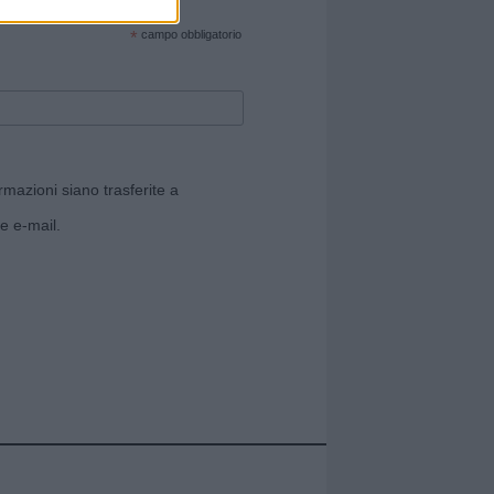
cate sul sito web!
*
campo obbligatorio
rmazioni siano trasferite a
e e-mail.