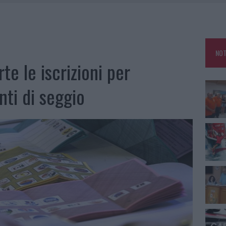
A IL CAMPO BASE: L’INAUGURAZIONE
: GRANDE PARTECIPAZIONE PER IL SUO RACCONTO
RO ACCOGLIENZA MINORI, ALBIERI: “EPISODI GRAVISSIMI”
NOT
NO LE SUITE: FURTO DA 50MILA NEL RESORT
rte le iscrizioni per
nti di seggio