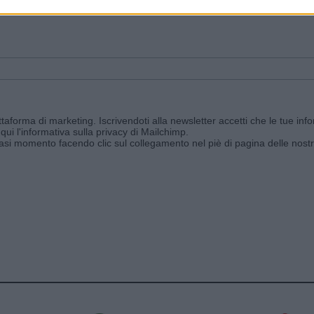
ggi e ricevi le nostre email periodiche contenenti le ultime notizie pubbli
aforma di marketing. Iscrivendoti alla newsletter accetti che le tue info
qui l'informativa sulla privacy di Mailchimp
.
siasi momento facendo clic sul collegamento nel piè di pagina delle nostr