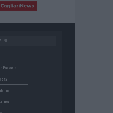
MUNI
io Pausania
chena
ddalena
Gallura