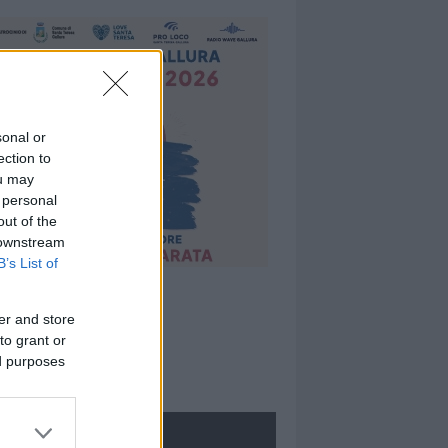
sonal or
ection to
ou may
 personal
out of the
 downstream
B’s List of
er and store
to grant or
ed purposes
ROLOGIE