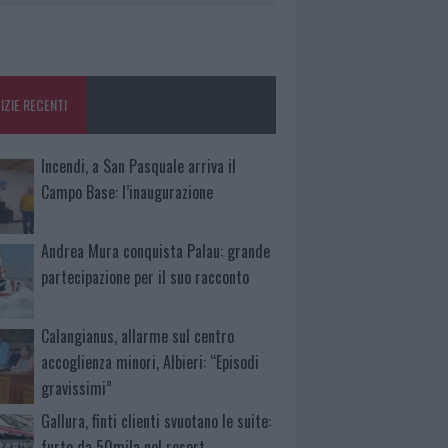
IZIE RECENTI
Incendi, a San Pasquale arriva il
Campo Base: l’inaugurazione
Andrea Mura conquista Palau: grande
partecipazione per il suo racconto
Calangianus, allarme sul centro
accoglienza minori, Albieri: “Episodi
gravissimi”
Gallura, finti clienti svuotano le suite:
furto da 50mila nel resort