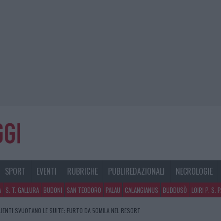
SPORT
EVENTI
RUBRICHE
PUBLIREDAZIONALI
NECROLOGIE
A
S. T. GALLURA
BUDONI
SAN TEODORO
PALAU
CALANGIANUS
BUDDUSÒ
LOIRI P. S. 
GOSTO, SOLE E CALDO TORNANO PROTAGONISTI