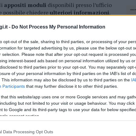
li
appositi moduli
disponibili presso l’ufficio
e possibile chiedere
ulteriori informazioni
.
o 21/A
ed è aperto dal lunedì al venerdì dalle 9
nche dalle 14:45 alle 16:45.
i.it -
Do Not Process My Personal Information
mbre
per presentare la domanda per essere
to opt-out of the sale, sharing to third parties, or processing of your per
delle persone idonee all’ufficio di
scrutatore
formation for targeted advertising by us, please use the below opt-out s
r selection. Please note that after your opt-out request is processed y
è subordinata al possesso, almeno, del titolo di
eing interest-based ads based on personal information utilized by us or
 Anche in questo caso, la domanda dovrà essere
disclosed to third parties prior to your opt-out. You may separately opt-
ponibili presso l’ufficio comunale.
losure of your personal information by third parties on the IAB’s list of
. This information may also be disclosed by us to third parties on the
IA
ici
della nostra città a presentare le domande
Participants
that may further disclose it to other third parties.
zi
– così da poter partecipare ancora più
 that this website/app uses one or more Google services and may gath
 della nostra comunità e della vita del Paese
including but not limited to your visit or usage behaviour. You may click 
orali”.
 to Google and its third-party tags to use your data for below specifi
ogle consent section.
azionali?
l Data Processing Opt Outs
NEC