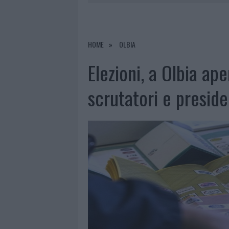
6 AGOSTO 2026
|
INCENDI, A SAN PASQUALE ARRIV
6 AGOSTO 2026
|
ANDREA MURA CONQUISTA PALAU
6 AGOSTO 2026
|
CALANGIANUS, ALLARME SUL CENT
HOME
OLBIA
6 AGOSTO 2026
|
GALLURA, FINTI CLIENTI SVUOTA
Elezioni, a Olbia ape
scrutatori e preside