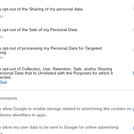
 mese
cliccando
qui
o opt-out of the Sharing of my personal data.
In
o opt-out of the Sale of my Personal Data.
In
do nella sezione
Login
dal menù del sito o
to opt-out of processing my Personal Data for Targeted
ing.
In
Scrutatori Olbia
Settimo Nizzi
o opt-out of Collection, Use, Retention, Sale, and/or Sharing
ersonal Data that Is Unrelated with the Purposes for which it
lected.
Out
consents
o allow Google to enable storage related to advertising like cookies on
dente
Prossimo articolo
evice identifiers in apps.
o allow my user data to be sent to Google for online advertising
s.