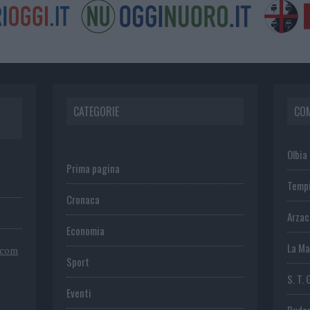
CATEGORIE
CO
Olbia
Prima pagina
Temp
Cronaca
Arza
Economia
La Ma
.com
Sport
S. T. 
Eventi