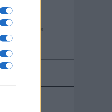
I nostri cari
Giovannimaria Cabras