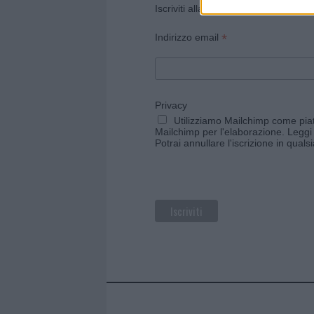
Iscriviti alla newsletter di Gallura O
*
Indirizzo email
Privacy
Utilizziamo Mailchimp come piatt
Mailchimp per l'elaborazione.
Leggi 
Potrai annullare l'iscrizione in qual