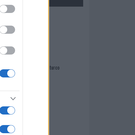
Mario Malu
Paolo Pinna
Martina Agostina Diturco
I nostri cari
I nostri cari