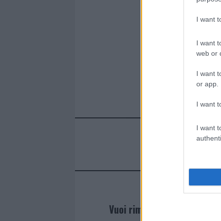
o
p
I want 
k
p
I want t
web or d
I want t
or app.
I want t
I want t
authenti
Vuoi rimanere sempre agg