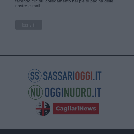
facendo clic sul collegamento nel piè di pagina delle
nostre e-mail.