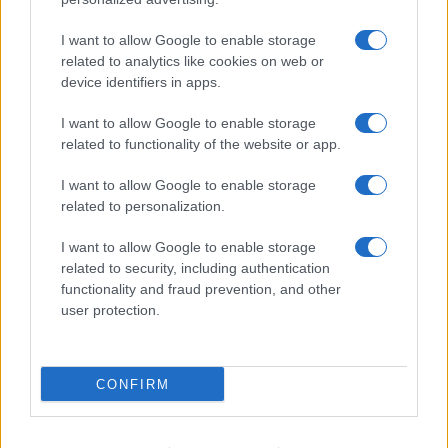
Arzachena
I want to allow Google to enable storage
related to analytics like cookies on web or
Incidente sulla strada provinciale ad Arzachena,
device identifiers in apps.
un ferito
I want to allow Google to enable storage
related to functionality of the website or app.
Sangue, musica e solidarietà con Avis Olbia al
Delta Center
I want to allow Google to enable storage
related to personalization.
Meteo Olbia 9 agosto, temperature in calo
I want to allow Google to enable storage
related to security, including authentication
functionality and fraud prevention, and other
user protection.
Salmo finisce in ospedale a Catania, ma il tour
va avanti: “Sicilia, ci sono”
CONFIRM