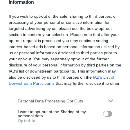
Information
GalluraOggi.it
If you wish to opt-out of the sale, sharing to third parties, or
processing of your personal or sensitive information for
targeted advertising by us, please use the below opt-out
Inviaci le tue segnalazioni,
section to confirm your selection. Please note that after your
i tuoi video e le tue foto
opt-out request is processed you may continue seeing
Su WhatsApp al numero +39
interest-based ads based on personal information utilized by
us or personal information disclosed to third parties prior to
345 356 7512
your opt-out. You may separately opt-out of the further
disclosure of your personal information by third parties on the
IAB’s list of downstream participants. This information may
also be disclosed by us to third parties on the
IAB’s List of
Downstream Participants
that may further disclose it to other
Ricevi le nostre ultime news
third parties.
Please note that this website/app uses one or more Google
Personal Data Processing Opt Outs
da
Google News
services and may gather and store information including but
not limited to your visit or usage behaviour. You may click to
I want to opt-out of the Sharing of my
personal data.
grant or deny consent to Google and its third-party tags to
Opted In
use your data for below specified purposes in below Google
Condividi l'articolo