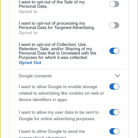
consent section.
I want to opt-out of the Sale of my
F
T
Pi
W
S
Personal Data.
Opted In
a
w
n
h
h
I want to opt-out of processing my
ce
it
te
at
a
Personal Data for Targeted Advertising.
Articolo precedente
Opted In
b
te
re
s
re
Prossimo articolo
I want to opt-out of Collection, Use,
o
r
st
A
Retention, Sale, and/or Sharing of my
Personal Data that Is Unrelated with the
o
p
Purposes for which it was collected.
NOTIZIE RECENTI
Opted Out
k
p
Google consents
Controlli rafforzati in Costa Smeralda, 20
I want to allow Google to enable storage
arresti e 135 denunce
related to advertising like cookies on web or
device identifiers in apps.
Tre milioni di euro dalla Provincia Gallura per
I want to allow my user data to be sent to
nuove aule nelle scuole di Olbia
Google for online advertising purposes.
I want to allow Google to send me
Incidente sulla provinciale 125, paura tra Olbia e
personalized advertising.