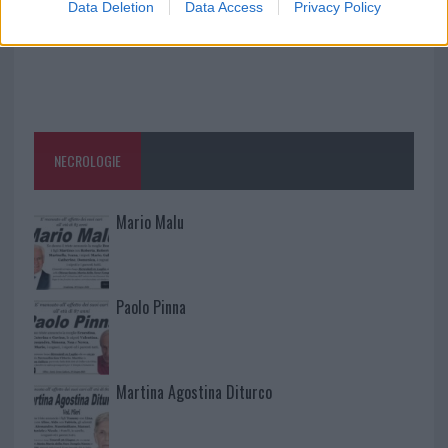
Data Deletion
Data Access
Privacy Policy
NECROLOGIE
Mario Malu
Paolo Pinna
Martina Agostina Diturco