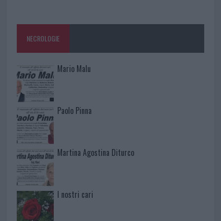
NECROLOGIE
Mario Malu
Paolo Pinna
Martina Agostina Diturco
I nostri cari