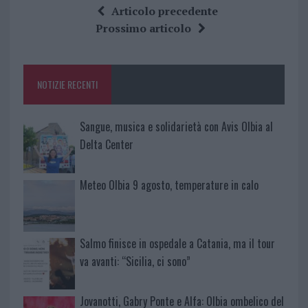
ce
it
te
at
a
Articolo precedente
b
te
re
s
re
Prossimo articolo
o
r
st
A
o
p
NOTIZIE RECENTI
k
p
Sangue, musica e solidarietà con Avis Olbia al
Delta Center
Meteo Olbia 9 agosto, temperature in calo
Salmo finisce in ospedale a Catania, ma il tour
va avanti: “Sicilia, ci sono”
Jovanotti, Gabry Ponte e Alfa: Olbia ombelico del