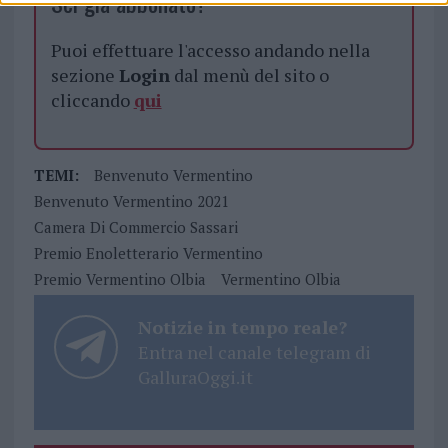
Sei già abbonato?
Puoi effettuare l'accesso andando nella
sezione
Login
dal menù del sito o
cliccando
qui
TEMI:
Benvenuto Vermentino
Benvenuto Vermentino 2021
Camera Di Commercio Sassari
Premio Enoletterario Vermentino
Premio Vermentino Olbia
Vermentino Olbia
Notizie in tempo reale?
Entra nel canale telegram di
GalluraOggi.it