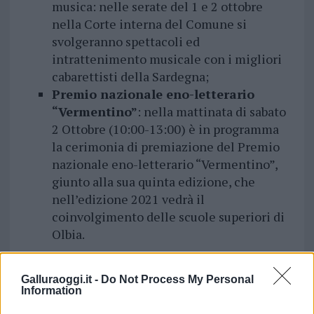
musica: nelle serate del 1 e 2 ottobre
nella Corte interna del Comune si
svolgeranno spettacoli ed
intrattenimento musicale con i migliori
cabarettisti della Sardegna;
Premio nazionale eno-letterario
“Vermentino”
: nella mattinata di sabato
2 Ottobre (10:00-13:00) è in programma
la cerimonia di premiazione del Premio
nazionale eno-letterario “Vermentino”,
giunto alla sua quinta edizione, che
nell’edizione 2021 vedrà il
coinvolgimento delle scuole superiori di
Olbia.
Galluraoggi.it -
Do Not Process My Personal
Information