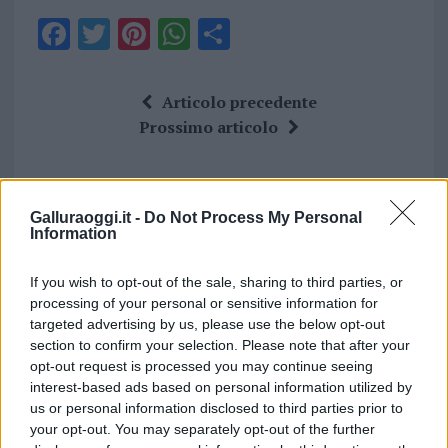
F
T
Pi
W
S
a
w
n
h
h
ce
it
te
at
a
Articolo precedente
b
te
re
s
re
Prossimo articolo
o
r
st
A
o
p
NOTIZIE RECENTI
k
p
Galluraoggi.it -
Do Not Process My Personal
Information
Nuovi posti auto in via La Marmora, parcheggio
If you wish to opt-out of the sale, sharing to third parties, or
provvisorio a La Maddalena
processing of your personal or sensitive information for
targeted advertising by us, please use the below opt-out
section to confirm your selection. Please note that after your
Allarme truffe a Berchidda, falsi incaricati
opt-out request is processed you may continue seeing
bussano alle porte
interest-based ads based on personal information utilized by
us or personal information disclosed to third parties prior to
your opt-out. You may separately opt-out of the further
Notre-Dame de Paris conquista Olbia, la prima