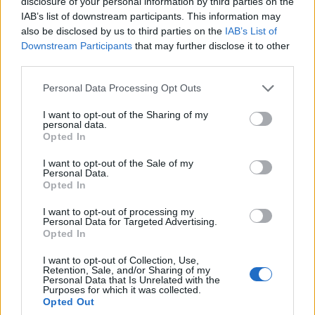
disclosure of your personal information by third parties on the
al Molo Brin è un successo
IAB’s list of downstream participants. This information may
also be disclosed by us to third parties on the
IAB’s List of
Downstream Participants
that may further disclose it to other
Strada Sassari-Olbia, incidente all’alba: ferito il
third parties.
conducente
Please note that this website/app uses one or more Google
Personal Data Processing Opt Outs
services and may gather and store information including but
Eventi in Gallura, da Jovanotti alla zuppa
not limited to your visit or usage behaviour. You may click to
I want to opt-out of the Sharing of my
personal data.
gallurese: gli appuntamenti da non perdere
grant or deny consent to Google and its third-party tags to
Opted In
use your data for below specified purposes in below Google
consent section.
I want to opt-out of the Sale of my
Lettini e arredi abusivi sulla spiaggia libera,
Personal Data.
Opted In
sequestri a Olbia e Arzachena
I want to opt-out of processing my
Personal Data for Targeted Advertising.
È morto Francesco Guccini, il maestro che si
Opted In
tenne lontano dalla Costa Smeralda
I want to opt-out of Collection, Use,
Retention, Sale, and/or Sharing of my
Personal Data that Is Unrelated with the
Purposes for which it was collected.
Opted Out