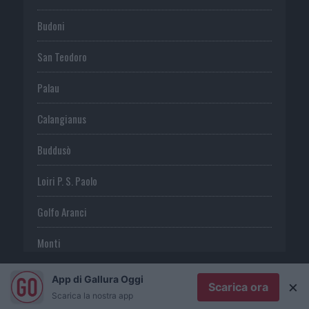
Budoni
San Teodoro
Palau
Calangianus
Buddusò
Loiri P. S. Paolo
Golfo Aranci
Monti
Telti
App di Gallura Oggi
×
Scarica ora
Scarica la nostra app
S. Antonio di G.