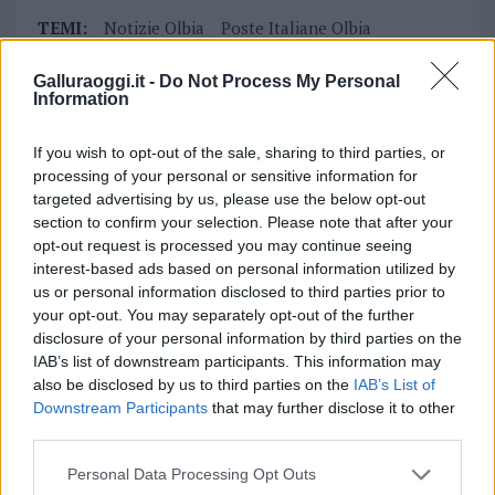
TEMI:
Notizie Olbia
Poste Italiane Olbia
Poste Olbia
Uffici Postali Olbia
Galluraoggi.it -
Do Not Process My Personal
Ufficio Postale Olbia
Information
Notizie in tempo reale?
If you wish to opt-out of the sale, sharing to third parties, or
Entra nel canale telegram di
processing of your personal or sensitive information for
GalluraOggi.it
targeted advertising by us, please use the below opt-out
section to confirm your selection. Please note that after your
opt-out request is processed you may continue seeing
interest-based ads based on personal information utilized by
us or personal information disclosed to third parties prior to
Inviaci le tue segnalazioni,
your opt-out. You may separately opt-out of the further
i tuoi video e le tue foto
disclosure of your personal information by third parties on the
Su WhatsApp al numero +39
IAB’s list of downstream participants. This information may
345 356 7512
also be disclosed by us to third parties on the
IAB’s List of
Downstream Participants
that may further disclose it to other
third parties.
Please note that this website/app uses one or more Google
Personal Data Processing Opt Outs
services and may gather and store information including but