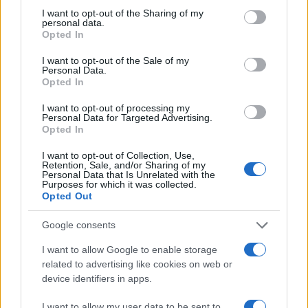
Ricevi le nostre ultime news
not limited to your visit or usage behaviour. You may click to
I want to opt-out of the Sharing of my
personal data.
grant or deny consent to Google and its third-party tags to
Opted In
use your data for below specified purposes in below Google
da
Google News
consent section.
I want to opt-out of the Sale of my
Personal Data.
Opted In
Condividi l'articolo
I want to opt-out of processing my
Personal Data for Targeted Advertising.
F
T
Pi
W
S
Opted In
a
w
n
h
h
I want to opt-out of Collection, Use,
Retention, Sale, and/or Sharing of my
ce
it
te
at
a
Personal Data that Is Unrelated with the
Articolo precedente
Purposes for which it was collected.
b
te
re
s
re
Prossimo articolo
Opted Out
o
r
st
A
Google consents
o
p
I want to allow Google to enable storage
NOTIZIE RECENTI
k
p
related to advertising like cookies on web or
device identifiers in apps.
Auto finisce contro un muretto, un ferito ad
I want to allow my user data to be sent to