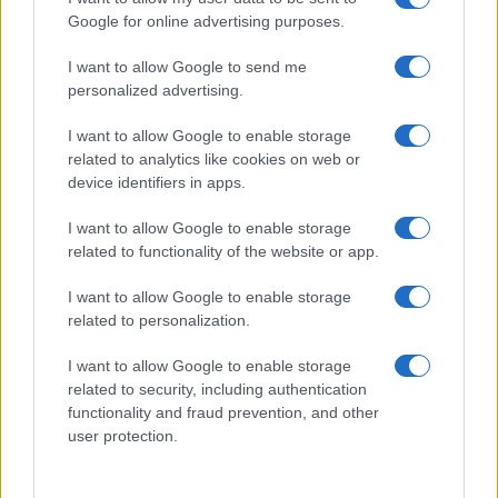
Arzachena
Google for online advertising purposes.
I want to allow Google to send me
Incidente a Baia Sardinia, scontro tra auto e
personalized advertising.
moto: un ferito
I want to allow Google to enable storage
related to analytics like cookies on web or
Olbia, le previsioni meteo per lunedì 10 agosto
device identifiers in apps.
2026
I want to allow Google to enable storage
related to functionality of the website or app.
Le ultime offerte di lavoro a Olbia e in Gallura
I want to allow Google to enable storage
related to personalization.
Cumuli di rifiuti a Santa Teresa Gallura, la
I want to allow Google to enable storage
segnalazione dei residenti
related to security, including authentication
functionality and fraud prevention, and other
user protection.
Incendi in Gallura, devastati un chiosco e due
furgoni: le indagini