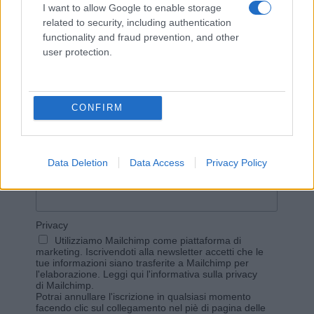
Invia un Comunicato Stampa
|
Pubblicità
|
Segnala
I want to allow Google to enable storage
related to security, including authentication
functionality and fraud prevention, and other
user protection.
Vuoi rimanere sempre aggiornato?
CONFIRM
Iscriviti alla newsletter di Gallura Oggi e ricevi le nostre
email periodiche contenenti le ultime notizie pubblicate
sul sito web!
*
campo obbligatorio
Data Deletion
Data Access
Privacy Policy
*
Indirizzo email
Privacy
Utilizziamo Mailchimp come piattaforma di
marketing. Iscrivendoti alla newsletter accetti che le
tue informazioni siano trasferite a Mailchimp per
l'elaborazione.
Leggi qui l'informativa sulla privacy
di Mailchimp
.
Potrai annullare l'iscrizione in qualsiasi momento
facendo clic sul collegamento nel piè di pagina delle