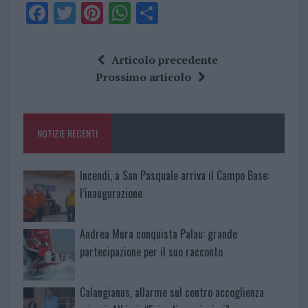
F
T
Pi
W
S
a
w
n
h
h
ce
it
te
at
a
Articolo precedente
b
te
re
s
re
Prossimo articolo
o
r
st
A
o
p
NOTIZIE RECENTI
k
p
Incendi, a San Pasquale arriva il Campo Base:
l’inaugurazione
Andrea Mura conquista Palau: grande
partecipazione per il suo racconto
Calangianus, allarme sul centro accoglienza