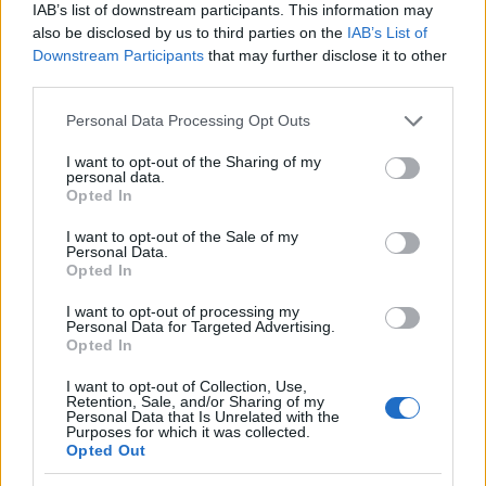
IAB’s list of downstream participants. This information may
also be disclosed by us to third parties on the
IAB’s List of
Downstream Participants
that may further disclose it to other
third parties.
Please note that this website/app uses one or more Google
Personal Data Processing Opt Outs
services and may gather and store information including but
NECROLOGIE
not limited to your visit or usage behaviour. You may click to
I want to opt-out of the Sharing of my
personal data.
grant or deny consent to Google and its third-party tags to
Opted In
use your data for below specified purposes in below Google
Mario Malu
consent section.
I want to opt-out of the Sale of my
Personal Data.
Opted In
I want to opt-out of processing my
Paolo Pinna
Personal Data for Targeted Advertising.
Opted In
I want to opt-out of Collection, Use,
Retention, Sale, and/or Sharing of my
Martina Agostina Diturco
Personal Data that Is Unrelated with the
Purposes for which it was collected.
Opted Out