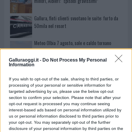
minori, Albieri: “Episodi gravissimi”
Gallura, finti clienti svuotano le suite: furto da
50mila nel resort
Meteo Olbia 7 agosto, sole e caldo tornano
protagonisti
Galluraoggi.it -
Do Not Process My Personal
Information
Test tunnel Olbia: rampe chiuse ancora fino a
fine agosto
If you wish to opt-out of the sale, sharing to third parties, or
processing of your personal or sensitive information for
targeted advertising by us, please use the below opt-out
Aggius conquista la classifica delle mete più
section to confirm your selection. Please note that after your
amate dell’estate 2026
opt-out request is processed you may continue seeing
interest-based ads based on personal information utilized by
us or personal information disclosed to third parties prior to
your opt-out. You may separately opt-out of the further
disclosure of your personal information by third parties on the