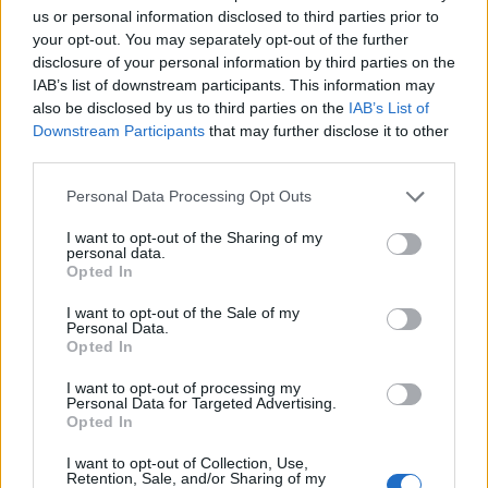
TEMI:
Furto Sabbia Olbia
Furto Sassi Olbia
us or personal information disclosed to third parties prior to
Massimo Deiana
Porto Isola Bianca Olbia
your opt-out. You may separately opt-out of the further
disclosure of your personal information by third parties on the
Inviaci le tue segnalazioni,
IAB’s list of downstream participants. This information may
i tuoi video e le tue foto
also be disclosed by us to third parties on the
IAB’s List of
Downstream Participants
that may further disclose it to other
Su WhatsApp al numero +39
third parties.
345 356 7512
Please note that this website/app uses one or more Google
Personal Data Processing Opt Outs
services and may gather and store information including but
not limited to your visit or usage behaviour. You may click to
I want to opt-out of the Sharing of my
personal data.
grant or deny consent to Google and its third-party tags to
Notizie in tempo reale?
Opted In
use your data for below specified purposes in below Google
Entra nel canale telegram di
consent section.
I want to opt-out of the Sale of my
GalluraOggi.it
Personal Data.
Opted In
I want to opt-out of processing my
Personal Data for Targeted Advertising.
Opted In
Ricevi le nostre ultime news
I want to opt-out of Collection, Use,
Retention, Sale, and/or Sharing of my