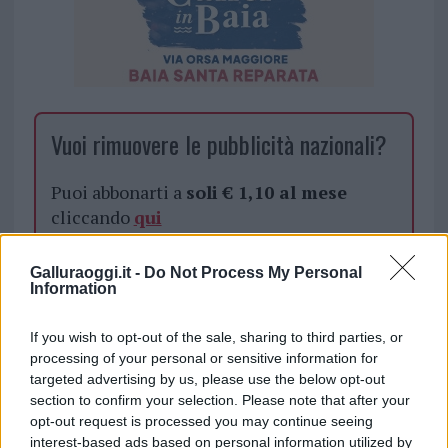
Vuoi rimuovere le pubblicità nazionali?
Puoi abbonarti a
soli € 1,10 al mese
cliccando
qui
Sei già abbonato?
Galluraoggi.it -
Do Not Process My Personal
Information
Puoi effettuare l'accesso andando nella
If you wish to opt-out of the sale, sharing to third parties, or
sezione
Login
dal menù del sito o
processing of your personal or sensitive information for
cliccando
qui
targeted advertising by us, please use the below opt-out
section to confirm your selection. Please note that after your
opt-out request is processed you may continue seeing
interest-based ads based on personal information utilized by