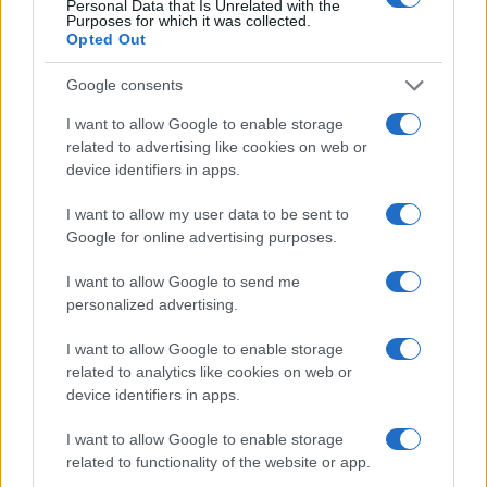
Personal Data that Is Unrelated with the
da
Google News
Purposes for which it was collected.
Opted Out
Google consents
Condividi l'articolo
I want to allow Google to enable storage
F
T
Pi
W
S
related to advertising like cookies on web or
device identifiers in apps.
a
w
n
h
h
ce
it
te
at
a
I want to allow my user data to be sent to
Articolo precedente
Google for online advertising purposes.
b
te
re
s
re
Prossimo articolo
I want to allow Google to send me
o
r
st
A
personalized advertising.
o
p
NOTIZIE RECENTI
I want to allow Google to enable storage
k
p
related to analytics like cookies on web or
device identifiers in apps.
Le previsioni meteo per il weekend a Olbia e in
Gallura
I want to allow Google to enable storage
related to functionality of the website or app.