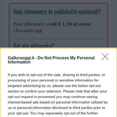
Vuoi rimuovere le pubblicità nazionali?
Puoi abbonarti a
soli € 1,10 al mese
cliccando
qui
Sei già abbonato?
Puoi effettuare l'accesso andando nella
Galluraoggi.it -
Do Not Process My Personal
Information
sezione
Login
dal menù del sito o
cliccando
qui
If you wish to opt-out of the sale, sharing to third parties, or
processing of your personal or sensitive information for
targeted advertising by us, please use the below opt-out
TEMI:
Banco Farmaceutico Olbia
section to confirm your selection. Please note that after your
opt-out request is processed you may continue seeing
Giornata Di Raccolta Del Farmaco Olbia
interest-based ads based on personal information utilized by
us or personal information disclosed to third parties prior to
Inviaci le tue segnalazioni,
your opt-out. You may separately opt-out of the further
i tuoi video e le tue foto