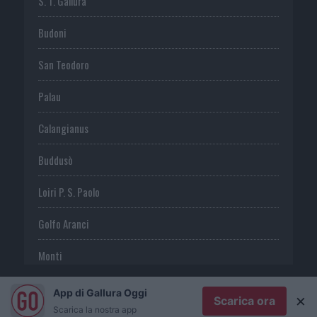
S. T. Gallura
Budoni
San Teodoro
Palau
Calangianus
Buddusò
Loiri P. S. Paolo
Golfo Aranci
Monti
Telti
App di Gallura Oggi
×
Scarica ora
Scarica la nostra app