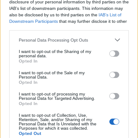
disclosure of your personal information by third parties on the
Su WhatsApp al numero +39
IAB’s list of downstream participants. This information may
345 356 7512
also be disclosed by us to third parties on the
IAB’s List of
Downstream Participants
that may further disclose it to other
third parties.
Please note that this website/app uses one or more Google
Personal Data Processing Opt Outs
Notizie in tempo reale?
services and may gather and store information including but
not limited to your visit or usage behaviour. You may click to
I want to opt-out of the Sharing of my
Entra nel canale telegram di
personal data.
grant or deny consent to Google and its third-party tags to
GalluraOggi.it
Opted In
use your data for below specified purposes in below Google
consent section.
I want to opt-out of the Sale of my
Personal Data.
Opted In
I want to opt-out of processing my
Ricevi le nostre ultime news
Personal Data for Targeted Advertising.
Opted In
da
Google News
I want to opt-out of Collection, Use,
Retention, Sale, and/or Sharing of my
Personal Data that Is Unrelated with the
Purposes for which it was collected.
Opted Out
Condividi l'articolo