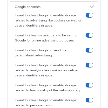
Google consents
F
T
Pi
W
S
a
w
n
h
h
I want to allow Google to enable storage
related to advertising like cookies on web or
ce
it
te
at
a
device identifiers in apps.
Articolo precedente
b
te
re
s
re
Prossimo articolo
I want to allow my user data to be sent to
o
r
st
A
Google for online advertising purposes.
o
p
I want to allow Google to send me
NOTIZIE RECENTI
k
p
personalized advertising.
I want to allow Google to enable storage
Incendio nella notte a Olbia, a fuoco due furgoni
related to analytics like cookies on web or
device identifiers in apps.
I want to allow Google to enable storage
A fuoco un deposito con bombole, intervento dei
related to functionality of the website or app.
vigili del fuoco a Rudalza
I want to allow Google to enable storage
related to personalization.