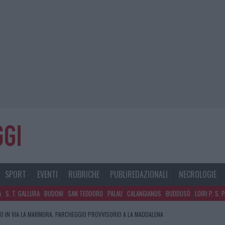
SPORT
EVENTI
RUBRICHE
PUBLIREDAZIONALI
NECROLOGIE
A
S. T. GALLURA
BUDONI
SAN TEODORO
PALAU
CALANGIANUS
BUDDUSÒ
LOIRI P. S. 
A BERCHIDDA, FALSI INCARICATI BUSSANO ALLE PORTE