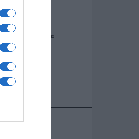
I nostri cari
Giovannimaria Cabras