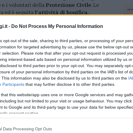
e
e i volontari della
Protezione Civile
. Le
ra ed è seguita
l’attività di bonifica
.
i.it -
Do Not Process My Personal Information
azionali?
to opt-out of the sale, sharing to third parties, or processing of your per
 mese
cliccando
qui
formation for targeted advertising by us, please use the below opt-out s
r selection. Please note that after your opt-out request is processed y
eing interest-based ads based on personal information utilized by us or
disclosed to third parties prior to your opt-out. You may separately opt-
losure of your personal information by third parties on the IAB’s list of
do nella sezione
Login
dal menù del sito o
. This information may also be disclosed by us to third parties on the
IA
Participants
that may further disclose it to other third parties.
 that this website/app uses one or more Google services and may gath
including but not limited to your visit or usage behaviour. You may click 
Protezione Civile Olbia
Vigili Del Fuoco Olbia
 to Google and its third-party tags to use your data for below specifi
ogle consent section.
l Data Processing Opt Outs
NEC