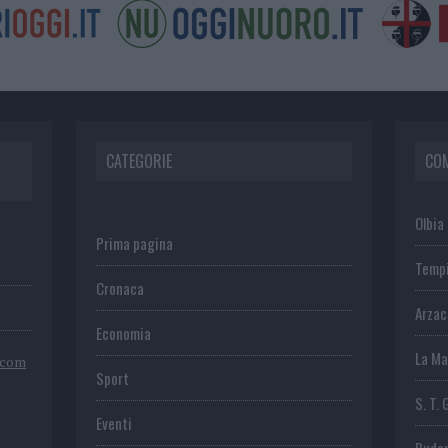
CATEGORIE
CO
Olbia
Prima pagina
Temp
Cronaca
Arza
Economia
La Ma
.com
Sport
S. T. 
Eventi