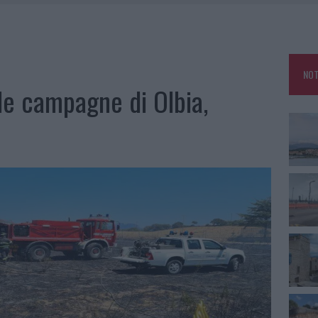
E CALDO TORNANO PROTAGONISTI
USE ANCORA FINO A FINE AGOSTO
CA DELLE METE PIÙ AMATE DELL’ESTATE 2026
NOT
ARMORA, PARCHEGGIO PROVVISORIO A LA MADDALENA
le campagne di Olbia,