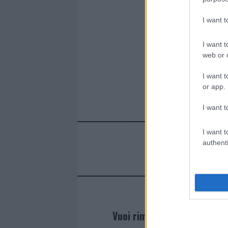
I want 
I want t
web or d
I want t
or app.
I want t
I want t
authenti
Vuoi rimanere sempre agg