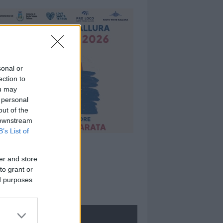
sonal or
ection to
ou may
 personal
out of the
 downstream
B’s List of
er and store
to grant or
ed purposes
ROLOGIE