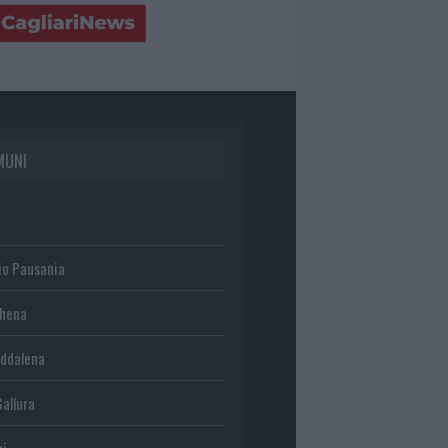
MUNI
io Pausania
chena
ddalena
Gallura