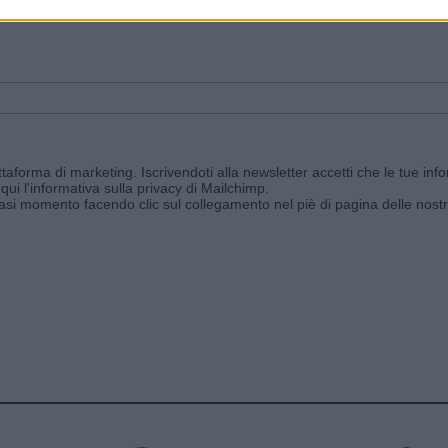
ggi e ricevi le nostre email periodiche contenenti le ultime notizie pubbli
aforma di marketing. Iscrivendoti alla newsletter accetti che le tue info
qui l'informativa sulla privacy di Mailchimp
.
siasi momento facendo clic sul collegamento nel piè di pagina delle nostr