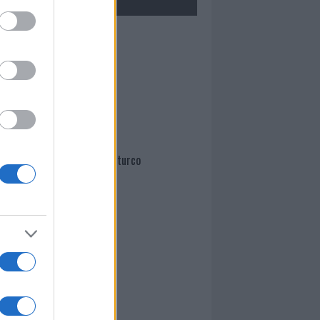
Mario Malu
Paolo Pinna
Martina Agostina Diturco
I nostri cari
I nostri cari