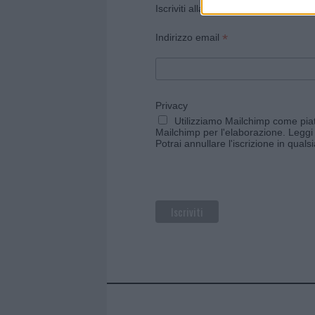
Iscriviti alla newsletter di Gallura O
*
Indirizzo email
Privacy
Utilizziamo Mailchimp come piatt
Mailchimp per l'elaborazione.
Leggi 
Potrai annullare l'iscrizione in qual