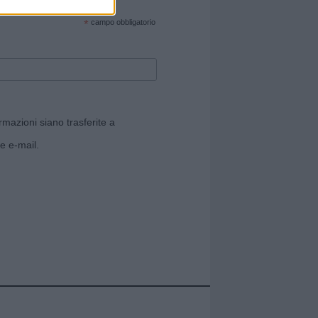
cate sul sito web!
*
campo obbligatorio
rmazioni siano trasferite a
e e-mail.