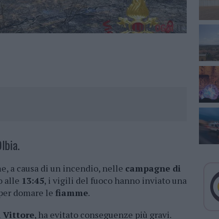
lbia.
e, a causa di un incendio, nelle
campagne di
o alle
13:45
, i vigili del fuoco hanno inviato una
per domare le
fiamme
.
 Vittore
, ha evitato conseguenze più gravi.