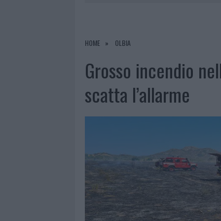
6 AGOSTO 2026
|
METEO OLBIA 7 AGOSTO, SOLE 
6 AGOSTO 2026
|
TEST TUNNEL OLBIA: RAMPE CHI
6 AGOSTO 2026
|
AGGIUS CONQUISTA LA CLASSIFI
HOME
OLBIA
6 AGOSTO 2026
|
NUOVI POSTI AUTO IN VIA LA M
Grosso incendio nel
scatta l’allarme