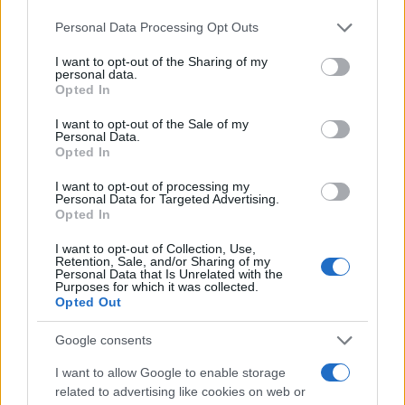
Please note that this website/app uses one or more Google
Personal Data Processing Opt Outs
Mario Malu
services and may gather and store information including but
not limited to your visit or usage behaviour. You may click to
I want to opt-out of the Sharing of my
personal data.
grant or deny consent to Google and its third-party tags to
Opted In
use your data for below specified purposes in below Google
Paolo Pinna
consent section.
I want to opt-out of the Sale of my
Personal Data.
Opted In
Martina Agostina Diturco
I want to opt-out of processing my
Personal Data for Targeted Advertising.
Opted In
I want to opt-out of Collection, Use,
I nostri cari
Retention, Sale, and/or Sharing of my
Personal Data that Is Unrelated with the
Purposes for which it was collected.
Opted Out
I nostri cari
Google consents
I want to allow Google to enable storage
related to advertising like cookies on web or