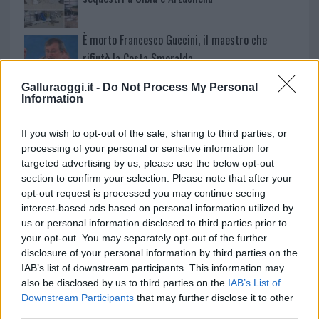
È morto Francesco Guccini, il maestro che
rifiutò la Costa Smeralda
Galluraoggi.it -
Do Not Process My Personal
Nuovo sportello rifiuti a Palau, una svolta per gli
Information
utenti
If you wish to opt-out of the sale, sharing to third parties, or
processing of your personal or sensitive information for
targeted advertising by us, please use the below opt-out
section to confirm your selection. Please note that after your
opt-out request is processed you may continue seeing
interest-based ads based on personal information utilized by
us or personal information disclosed to third parties prior to
your opt-out. You may separately opt-out of the further
disclosure of your personal information by third parties on the
IAB’s list of downstream participants. This information may
also be disclosed by us to third parties on the
IAB’s List of
Downstream Participants
that may further disclose it to other
NECROLOGIE
third parties.