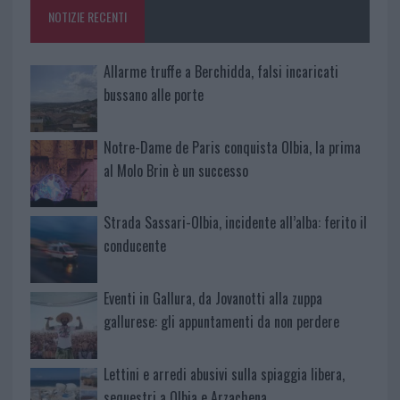
o
p
NOTIZIE RECENTI
k
p
Allarme truffe a Berchidda, falsi incaricati
bussano alle porte
Notre-Dame de Paris conquista Olbia, la prima
al Molo Brin è un successo
Strada Sassari-Olbia, incidente all’alba: ferito il
conducente
Eventi in Gallura, da Jovanotti alla zuppa
gallurese: gli appuntamenti da non perdere
Lettini e arredi abusivi sulla spiaggia libera,
sequestri a Olbia e Arzachena