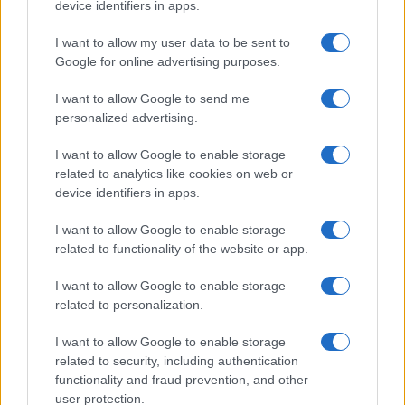
device identifiers in apps.
I nostri cari
I want to allow my user data to be sent to
Google for online advertising purposes.
Giovannimaria Cabras
I want to allow Google to send me
personalized advertising.
I want to allow Google to enable storage
related to analytics like cookies on web or
device identifiers in apps.
I want to allow Google to enable storage
Invia un Comunicato Stampa
|
Pubblicità
|
Segnala
related to functionality of the website or app.
I want to allow Google to enable storage
related to personalization.
I want to allow Google to enable storage
related to security, including authentication
Vuoi rimanere sempre aggiornato?
functionality and fraud prevention, and other
user protection.
Iscriviti alla newsletter di Gallura Oggi e ricevi le nostre