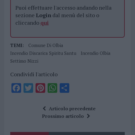
Puoi effettuare l'accesso andando nella
sezione
Login
dal menù del sito o
cliccando
qui
TEMI:
Comune Di Olbia
Incendio Discarica Spiritu Santu
Incendio Olbia
Settimo Nizzi
Condividi l'articolo
F
T
Pi
W
S
a
w
n
h
h
ce
it
te
at
a
Articolo precedente
b
te
re
s
re
Prossimo articolo
o
r
st
A