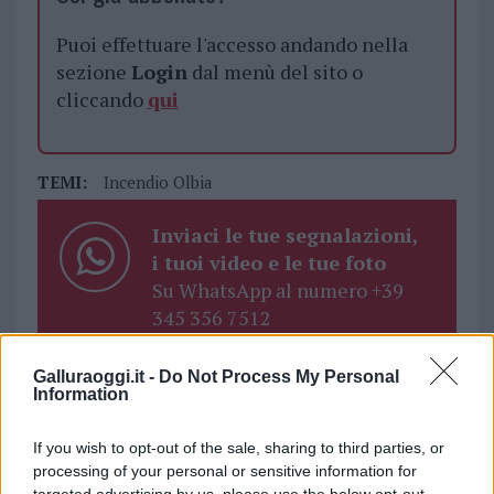
Puoi effettuare l'accesso andando nella
sezione
Login
dal menù del sito o
cliccando
qui
TEMI:
Incendio Olbia
Inviaci le tue segnalazioni,
i tuoi video e le tue foto
Su WhatsApp al numero +39
345 356 7512
Galluraoggi.it -
Do Not Process My Personal
Information
Notizie in tempo reale?
If you wish to opt-out of the sale, sharing to third parties, or
Entra nel canale telegram di
processing of your personal or sensitive information for
GalluraOggi.it
targeted advertising by us, please use the below opt-out