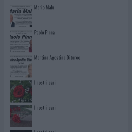
Mario Malu
Paolo Pinna
Martina Agostina Diturco
I nostri cari
I nostri cari