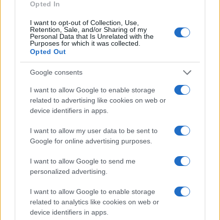
NOTIZIE RECENTI
Opted In
k
p
I want to opt-out of Collection, Use,
Retention, Sale, and/or Sharing of my
Jovanotti, Gabry Ponte e Alfa: Olbia ombelico del
Personal Data that Is Unrelated with the
Purposes for which it was collected.
mondo per una notte
Opted Out
Google consents
Giorgia Meloni a La Maddalena, la vicesindaco:
“Orgoglio e discrezione per visita privata̶…
I want to allow Google to enable storage
related to advertising like cookies on web or
device identifiers in apps.
Incendio nella notte a Olbia, a fuoco due furgoni
I want to allow my user data to be sent to
Google for online advertising purposes.
A fuoco un deposito con bombole, intervento dei
I want to allow Google to send me
vigili del fuoco a Rudalza
personalized advertising.
I want to allow Google to enable storage
Ristorante distrutto dalle fiamme a La
related to analytics like cookies on web or
Maddalena, incendio a Monti d’à rena
device identifiers in apps.