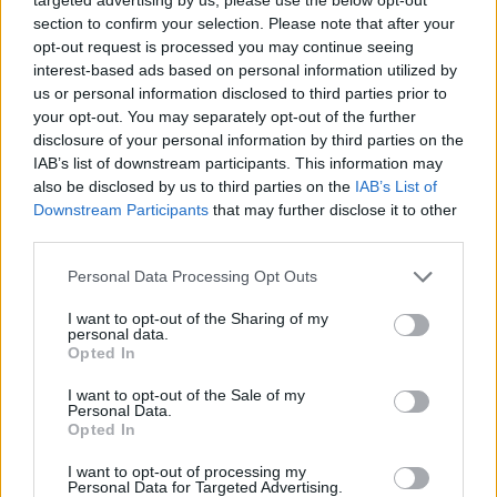
section to confirm your selection. Please note that after your
opt-out request is processed you may continue seeing
interest-based ads based on personal information utilized by
us or personal information disclosed to third parties prior to
Ricevi le nostre ultime news
your opt-out. You may separately opt-out of the further
disclosure of your personal information by third parties on the
IAB’s list of downstream participants. This information may
da
Google News
also be disclosed by us to third parties on the
IAB’s List of
Downstream Participants
that may further disclose it to other
third parties.
Condividi l'articolo
Please note that this website/app uses one or more Google
Personal Data Processing Opt Outs
services and may gather and store information including but
F
T
Pi
W
S
not limited to your visit or usage behaviour. You may click to
I want to opt-out of the Sharing of my
personal data.
a
w
n
h
h
grant or deny consent to Google and its third-party tags to
Opted In
use your data for below specified purposes in below Google
ce
it
te
at
a
Articolo precedente
consent section.
I want to opt-out of the Sale of my
b
te
re
s
re
Personal Data.
Prossimo articolo
Opted In
o
r
st
A
I want to opt-out of processing my
o
p
Personal Data for Targeted Advertising.