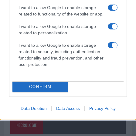
I want to allow Google to enable storage
Le previsioni meteo per il weekend a Olbia e in
related to functionality of the website or app.
Gallura
I want to allow Google to enable storage
related to personalization.
Michelle Hunziker in Gallura, bella anche dal
I want to allow Google to enable storage
vivo: un amico vip svela come fa
related to security, including authentication
functionality and fraud prevention, and other
user protection.
CONFIRM
Data Deletion
Data Access
Privacy Policy
NECROLOGIE