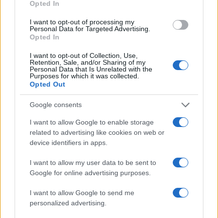
Opted In
I want to opt-out of processing my
Personal Data for Targeted Advertising.
Opted In
NECROLOGIE
I want to opt-out of Collection, Use,
Retention, Sale, and/or Sharing of my
Personal Data that Is Unrelated with the
Purposes for which it was collected.
Mario Malu
Opted Out
Google consents
Paolo Pinna
I want to allow Google to enable storage
related to advertising like cookies on web or
device identifiers in apps.
Martina Agostina Diturco
I want to allow my user data to be sent to
Google for online advertising purposes.
I want to allow Google to send me
I nostri cari
personalized advertising.