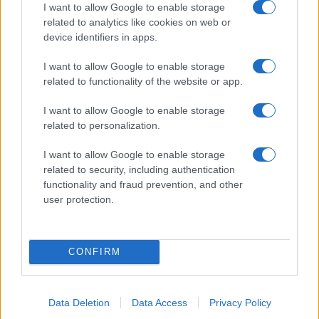
I want to allow Google to enable storage
related to analytics like cookies on web or
I nostri cari
device identifiers in apps.
I want to allow Google to enable storage
related to functionality of the website or app.
I nostri cari
I want to allow Google to enable storage
related to personalization.
I want to allow Google to enable storage
Giovannimaria Cabras
related to security, including authentication
functionality and fraud prevention, and other
user protection.
CONFIRM
Invia un Comunicato Stampa
|
Pubblicità
|
Segnala
Data Deletion
Data Access
Privacy Policy