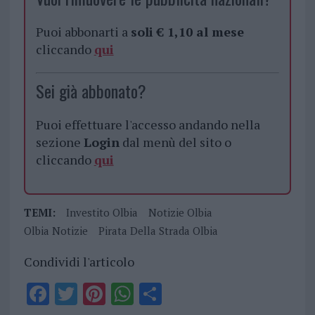
Puoi abbonarti a
soli € 1,10 al mese
cliccando
qui
Sei già abbonato?
Puoi effettuare l'accesso andando nella
sezione
Login
dal menù del sito o
cliccando
qui
TEMI:
Investito Olbia
Notizie Olbia
Olbia Notizie
Pirata Della Strada Olbia
Condividi l'articolo
F
T
Pi
W
S