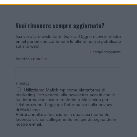
Vuoi rimanere sempre aggiornato?
Iscriviti alla newsletter di Gallura Oggi e ricevi le nostre
email periodiche contenenti le ultime notizie pubblicate
sul sito web!
*
campo obbligatorio
*
Indirizzo email
Privacy
Utilizziamo Mailchimp come piattaforma di
marketing. Iscrivendoti alla newsletter accetti che le
tue informazioni siano trasferite a Mailchimp per
l'elaborazione.
Leggi qui l'informativa sulla privacy
di Mailchimp
.
Potrai annullare l'iscrizione in qualsiasi momento
facendo clic sul collegamento nel piè di pagina delle
nostre e-mail.