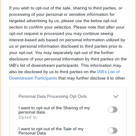
Gallura, finti clienti svuotano le suite: furto da
If you wish to opt-out of the sale, sharing to third parties, or
50mila nel resort
processing of your personal or sensitive information for
targeted advertising by us, please use the below opt-out
section to confirm your selection. Please note that after your
Meteo Olbia 7 agosto, sole e caldo tornano
opt-out request is processed you may continue seeing
protagonisti
interest-based ads based on personal information utilized by
us or personal information disclosed to third parties prior to
your opt-out. You may separately opt-out of the further
Test tunnel Olbia: rampe chiuse ancora fino a
disclosure of your personal information by third parties on the
fine agosto
IAB’s list of downstream participants. This information may
also be disclosed by us to third parties on the
IAB’s List of
Downstream Participants
that may further disclose it to other
Aggius conquista la classifica delle mete più
third parties.
amate dell’estate 2026
Please note that this website/app uses one or more Google
Personal Data Processing Opt Outs
services and may gather and store information including but
not limited to your visit or usage behaviour. You may click to
I want to opt-out of the Sharing of my
personal data.
grant or deny consent to Google and its third-party tags to
Opted In
use your data for below specified purposes in below Google
consent section.
I want to opt-out of the Sale of my
Personal Data.