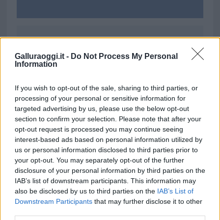
Ricevi le nostre ultime news
Galluraoggi.it -
Do Not Process My Personal
Information
da
Google News
If you wish to opt-out of the sale, sharing to third parties, or
processing of your personal or sensitive information for
targeted advertising by us, please use the below opt-out
Condividi l'articolo
section to confirm your selection. Please note that after your
opt-out request is processed you may continue seeing
F
T
Pi
W
S
interest-based ads based on personal information utilized by
a
w
n
h
h
us or personal information disclosed to third parties prior to
your opt-out. You may separately opt-out of the further
ce
it
te
at
a
Articolo precedente
disclosure of your personal information by third parties on the
b
te
re
s
re
Prossimo articolo
IAB’s list of downstream participants. This information may
also be disclosed by us to third parties on the
IAB’s List of
o
r
st
A
Downstream Participants
that may further disclose it to other
o
p
third parties.