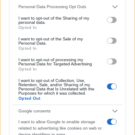
NOTIZIE RECENTI
k
p
Please note that this website/app uses one or more Google
Personal Data Processing Opt Outs
services and may gather and store information including but
not limited to your visit or usage behaviour. You may click to
I want to opt-out of the Sharing of my
Incidente a Baia Sardinia, scontro tra auto e
personal data.
grant or deny consent to Google and its third-party tags to
moto: un ferito
Opted In
use your data for below specified purposes in below Google
consent section.
I want to opt-out of the Sale of my
Personal Data.
Olbia, le previsioni meteo per lunedì 10 agosto
Opted In
2026
I want to opt-out of processing my
Personal Data for Targeted Advertising.
Opted In
Le ultime offerte di lavoro a Olbia e in Gallura
I want to opt-out of Collection, Use,
Retention, Sale, and/or Sharing of my
Personal Data that Is Unrelated with the
Purposes for which it was collected.
Cumuli di rifiuti a Santa Teresa Gallura, la
Opted Out
segnalazione dei residenti
Google consents
Incendi in Gallura, devastati un chiosco e due
I want to allow Google to enable storage
related to advertising like cookies on web or
furgoni: le indagini
device identifiers in apps.