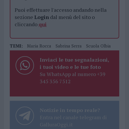
Puoi effettuare l'accesso andando nella
sezione
Login
dal menù del sito o
cliccando
qui
TEMI:
Maria Rocca
Sabrina Serra
Scuola Olbia
Inviaci le tue segnalazioni,
i tuoi video e le tue foto
Su WhatsApp al numero +39
345 356 7512
Notizie in tempo reale?
Entra nel canale telegram di
GalluraOggi.it