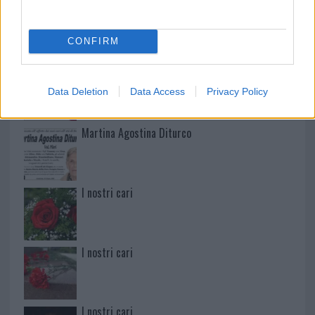
Mario Malu
CONFIRM
Paolo Pinna
Data Deletion
Data Access
Privacy Policy
Martina Agostina Diturco
I nostri cari
I nostri cari
I nostri cari