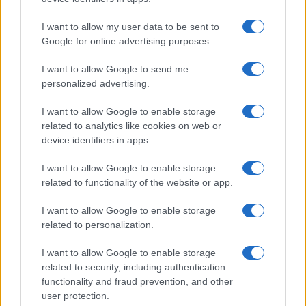
Cannigione celebra la cultura gallurese con il
I want to allow my user data to be sent to
Google for online advertising purposes.
“Poker letterario”
I want to allow Google to send me
È scontro tra Misericordia e Comune di Santa
personalized advertising.
Teresa Gallura
I want to allow Google to enable storage
related to analytics like cookies on web or
device identifiers in apps.
I want to allow Google to enable storage
related to functionality of the website or app.
I want to allow Google to enable storage
related to personalization.
I want to allow Google to enable storage
related to security, including authentication
NECROLOGIE
functionality and fraud prevention, and other
user protection.