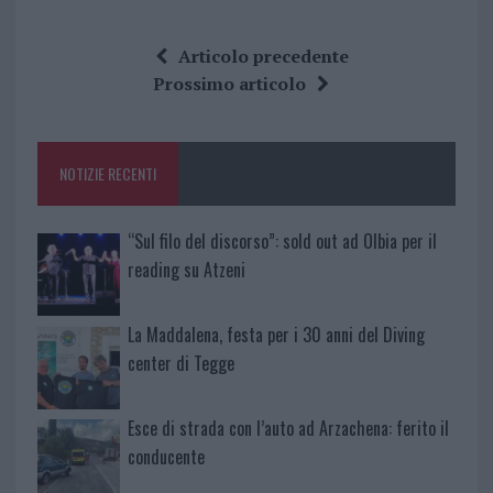
a
w
n
h
h
ce
it
te
at
a
Articolo precedente
b
te
re
s
re
Prossimo articolo
o
r
st
A
o
p
NOTIZIE RECENTI
k
p
“Sul filo del discorso”: sold out ad Olbia per il
reading su Atzeni
La Maddalena, festa per i 30 anni del Diving
center di Tegge
Esce di strada con l’auto ad Arzachena: ferito il
conducente