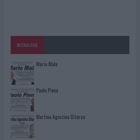
NECROLOGIE
Mario Malu
Paolo Pinna
Martina Agostina Diturco