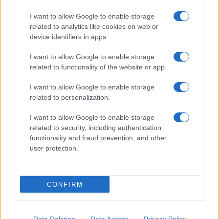
Vuoi rimuovere le pubblicità nazionali?
I want to allow Google to enable storage
Puoi abbonarti a
soli € 1,10 al mese
related to analytics like cookies on web or
device identifiers in apps.
cliccando
qui
I want to allow Google to enable storage
Sei già abbonato?
related to functionality of the website or app.
I want to allow Google to enable storage
Puoi effettuare l'accesso andando nella
related to personalization.
sezione
Login
dal menù del sito o
cliccando
qui
I want to allow Google to enable storage
related to security, including authentication
functionality and fraud prevention, and other
user protection.
TEMI:
Jova Beach Party
Inviaci le tue segnalazioni,
CONFIRM
i tuoi video e le tue foto
Su WhatsApp al numero +39
345 356 7512