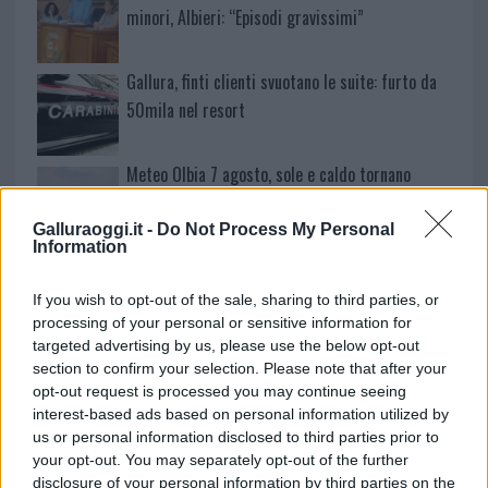
minori, Albieri: “Episodi gravissimi”
Gallura, finti clienti svuotano le suite: furto da
50mila nel resort
Meteo Olbia 7 agosto, sole e caldo tornano
protagonisti
Galluraoggi.it -
Do Not Process My Personal
Information
Test tunnel Olbia: rampe chiuse ancora fino a
fine agosto
If you wish to opt-out of the sale, sharing to third parties, or
processing of your personal or sensitive information for
targeted advertising by us, please use the below opt-out
Aggius conquista la classifica delle mete più
section to confirm your selection. Please note that after your
amate dell’estate 2026
opt-out request is processed you may continue seeing
interest-based ads based on personal information utilized by
us or personal information disclosed to third parties prior to
your opt-out. You may separately opt-out of the further
disclosure of your personal information by third parties on the