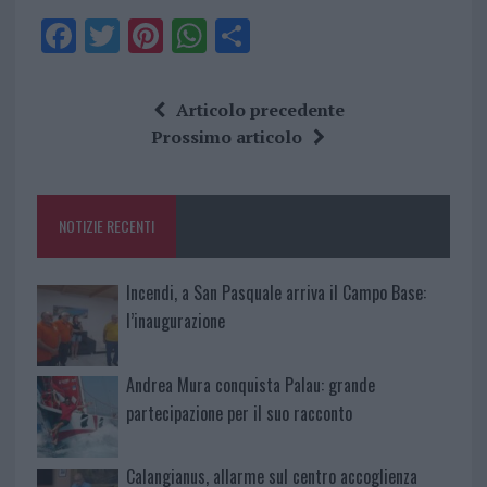
F
T
Pi
W
S
a
w
n
h
h
ce
it
te
at
a
Articolo precedente
b
te
re
s
re
Prossimo articolo
o
r
st
A
o
p
NOTIZIE RECENTI
k
p
Incendi, a San Pasquale arriva il Campo Base:
l’inaugurazione
Andrea Mura conquista Palau: grande
partecipazione per il suo racconto
Calangianus, allarme sul centro accoglienza