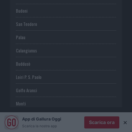
Budoni
San Teodoro
Palau
Calangianus
Buddusò
Loiri P. S. Paolo
Golfo Aranci
Monti
Telti
App di Gallura Oggi
×
Scarica ora
Scarica la nostra app
S. Antonio di G.