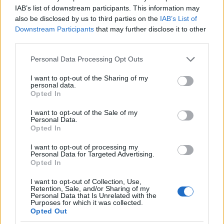
IAB’s list of downstream participants. This information may
also be disclosed by us to third parties on the
IAB’s List of
Downstream Participants
that may further disclose it to other
third parties.
Please note that this website/app uses one or more Google
Personal Data Processing Opt Outs
services and may gather and store information including but
not limited to your visit or usage behaviour. You may click to
I want to opt-out of the Sharing of my
NECROLOGIE
personal data.
grant or deny consent to Google and its third-party tags to
Opted In
use your data for below specified purposes in below Google
consent section.
Mario Malu
I want to opt-out of the Sale of my
Personal Data.
Opted In
I want to opt-out of processing my
Paolo Pinna
Personal Data for Targeted Advertising.
Opted In
I want to opt-out of Collection, Use,
Retention, Sale, and/or Sharing of my
Martina Agostina Diturco
Personal Data that Is Unrelated with the
Purposes for which it was collected.
Opted Out