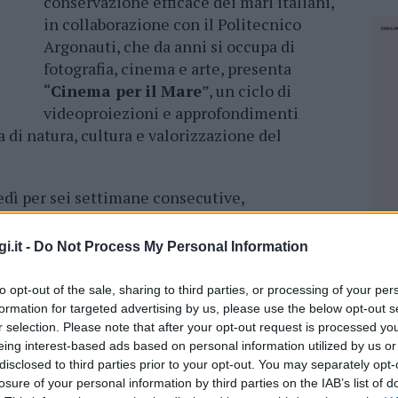
conservazione efficace dei mari italiani,
in collaborazione con il Politecnico
Argonauti, che da anni si occupa di
fotografia, cinema e arte, presenta
“
Cinema per il Mare
”, un ciclo di
videoproiezioni e approfondimenti
na di natura, cultura e valorizzazione del
edì per sei settimane consecutive,
 la sede del Politecnico Argonauti, in via
er tuffarsi nel Pianeta Blu attraverso il cinema
i.it -
Do Not Process My Personal Information
del mare. Ogni serata, infatti, si aprirà con la
rio o di un cortometraggio a tema marino e,
to opt-out of the sale, sharing to third parties, or processing of your per
biologo in veste di moderatore
, proseguirà
formation for targeted advertising by us, please use the below opt-out s
r selection. Please note that after your opt-out request is processed y
ali.
eing interest-based ads based on personal information utilized by us or
disclosed to third parties prior to your opt-out. You may separately opt-
l Mare
” sarà affidata al documentario “L’orto di
losure of your personal information by third parties on the IAB’s list of
NEC
i della classe III N del Liceo Classico “A.