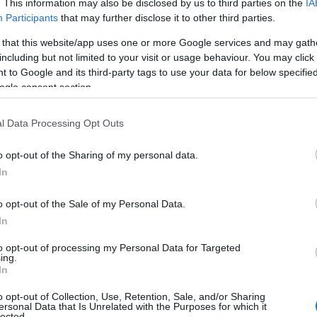
. This information may also be disclosed by us to third parties on the
IA
a di Mirko De Angelis e alla ricerca storica di
Participants
that may further disclose it to other third parties.
o appuntamento sarà dedicato ad una
 that this website/app uses one or more Google services and may gath
nel territorio a partire dallo sviluppo
including but not limited to your visit or usage behaviour. You may click 
rimonio ambientale, ripercorrendo la storia
 to Google and its third-party tags to use your data for below specifi
particolare sarà dedicato all’importanza delle
ogle consent section.
reare senso di appartenenza nella comunità.
l Data Processing Opt Outs
, sempre alle
18:30
, con “AMP Engage”, il
ito del progetto europeo “Interreg Med” per
o opt-out of the Sharing of my personal data.
ici che avvengono in mare e le loro
In
oceano. Durante la serata potremo scoprire di
 su come tutti noi possiamo contribuire alla
o opt-out of the Sale of my Personal Data.
In
to opt-out of processing my Personal Data for Targeted
per approfondire la problematica della plastica
ing.
trimonio naturale e culturale sardo: si inizia
In
o di fama internazionale “
A Plastic Ocean
”,
o opt-out of Collection, Use, Retention, Sale, and/or Sharing
o Craig Leeson, per poi proseguire con “ISOS
ersonal Data that Is Unrelated with the Purposes for which it
lected.