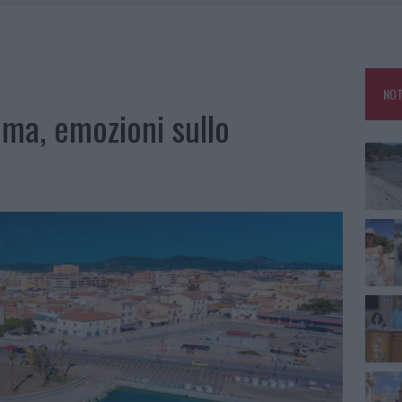
HE IL CENTRO ACCOGLIENZA MINORI CHIUDE
RO SPACCIO E DEGRADO: ESPLODE LA PROTESTA
SCEGLIERE LA SOLUZIONE IDEALE PER LA CASA E L’UFFICIO
NOT
KEND A OLBIA E IN GALLURA
ema, emozioni sullo