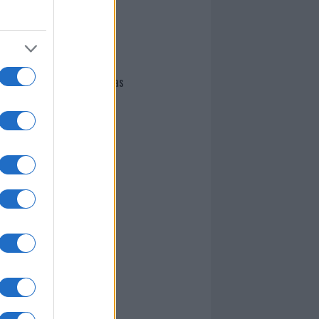
I nostri cari
Giovannimaria Cabras