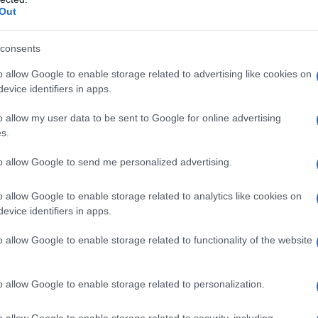
ntario, che mostra le azioni virtuose portate
Out
 Coda Cavallo
per raggiungere l’obiettivo
mbito del progetto finanziato dalla Comunità
consents
talia-Francia Marittimo ISOS”, con la regia di
o allow Google to enable storage related to advertising like cookies on
evice identifiers in apps.
a a colorarsi di blu anche dopo Pasqua: giovedì
o allow my user data to be sent to Google for online advertising
ttati i documentari “Effetto Riserva” ed
s.
ati in 3D tra i fondali dell’
Area Marina
da Cavallo
, grazie alla sceneggiatura di
to allow Google to send me personalized advertising.
lla regia di Roberto Rinaldi, tra i più
o allow Google to enable storage related to analytics like cookies on
i in Italia. Durante la serata, insieme a
evice identifiers in apps.
onservazione marina e Presidente di Worldrise,
e AMP come strumento di conservazione.
o allow Google to enable storage related to functionality of the website
 cortometraggio introspettivo “
S’Indattaraiu
”
a per il prestigioso premio cinematografico
o allow Google to enable storage related to personalization.
rico mestiere dell’allevatore di cozze. Il film è
o allow Google to enable storage related to security, including