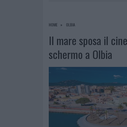
7 AGOSTO 2026
|
CALANGIANUS, DOPO LE POLEMIC
7 AGOSTO 2026
|
OLBIA, DIVIETO DI SOSTA CONT
7 AGOSTO 2026
|
PAUSA CAFFÈ IMPECCABILE: COME 
HOME
OLBIA
7 AGOSTO 2026
|
LE PREVISIONI METEO PER IL WEE
Il mare sposa il cin
schermo a Olbia