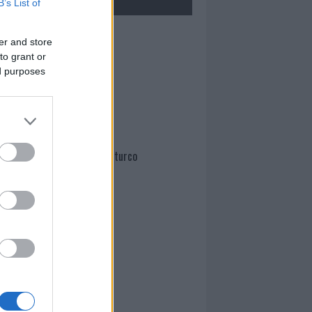
B’s List of
Mario Malu
er and store
to grant or
ed purposes
Paolo Pinna
Martina Agostina Diturco
I nostri cari
I nostri cari