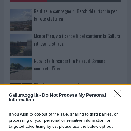
Raid nelle campagne di Berchidda, rischio per
la rete elettrica
Monte Pino, via i cancelli del cantiere: la Gallura
ritrova la strada
Nuovi stalli residenti a Palau, il Comune
completa l’iter
Film internazionale, casting per comparse in
Costa Smeralda
Galluraoggi.it -
Do Not Process My Personal
Information
Porto Rotondo ospita la grande sfida della vela
If you wish to opt-out of the sale, sharing to third parties, or
nell’estate 2026
processing of your personal or sensitive information for
targeted advertising by us, please use the below opt-out