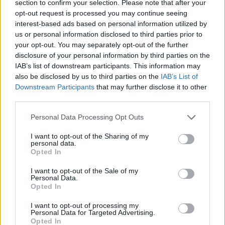
section to confirm your selection. Please note that after your
Controlli all’aeroporto di Olbia, sequestrati
opt-out request is processed you may continue seeing
caviale e sabbia rubata
interest-based ads based on personal information utilized by
us or personal information disclosed to third parties prior to
your opt-out. You may separately opt-out of the further
Migliori cliniche di estetica medicale avanzata
disclosure of your personal information by third parties on the
in Europa: classifica dei 5 centri di riferimento
IAB’s list of downstream participants. This information may
pe…
also be disclosed by us to third parties on the
IAB’s List of
Downstream Participants
that may further disclose it to other
third parties.
Please note that this website/app uses one or more Google
Personal Data Processing Opt Outs
services and may gather and store information including but
not limited to your visit or usage behaviour. You may click to
I want to opt-out of the Sharing of my
personal data.
grant or deny consent to Google and its third-party tags to
Opted In
use your data for below specified purposes in below Google
consent section.
I want to opt-out of the Sale of my
Personal Data.
Opted In
NECROLOGIE
I want to opt-out of processing my
Personal Data for Targeted Advertising.
Mario Malu
Opted In