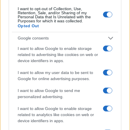
I want to opt-out of Collection, Use,
Retention, Sale, and/or Sharing of my
Personal Data that Is Unrelated with the
Purposes for which it was collected.
Paolo Pinna
Opted Out
Google consents
Martina Agostina Diturco
I want to allow Google to enable storage
related to advertising like cookies on web or
device identifiers in apps.
I nostri cari
I want to allow my user data to be sent to
Google for online advertising purposes.
I want to allow Google to send me
I nostri cari
personalized advertising.
I want to allow Google to enable storage
related to analytics like cookies on web or
I nostri cari
device identifiers in apps.