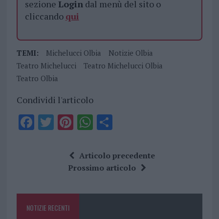
sezione
Login
dal menù del sito o
cliccando
qui
TEMI:
Michelucci Olbia
Notizie Olbia
Teatro Michelucci
Teatro Michelucci Olbia
Teatro Olbia
Condividi l'articolo
F
T
Pi
W
S
a
w
n
h
h
ce
it
te
at
a
Articolo precedente
b
te
re
s
re
Prossimo articolo
o
r
st
A
o
p
NOTIZIE RECENTI
k
p