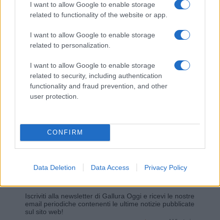
I want to allow Google to enable storage
related to functionality of the website or app.
Giovannimaria Cabras
I want to allow Google to enable storage
related to personalization.
I want to allow Google to enable storage
related to security, including authentication
functionality and fraud prevention, and other
user protection.
Invia un Comunicato Stampa
|
Pubblicità
|
Segnala
CONFIRM
Data Deletion
Data Access
Privacy Policy
Vuoi rimanere sempre aggiornato?
Iscriviti alla newsletter di Gallura Oggi e ricevi le nostre
email periodiche contenenti le ultime notizie pubblicate
sul sito web!