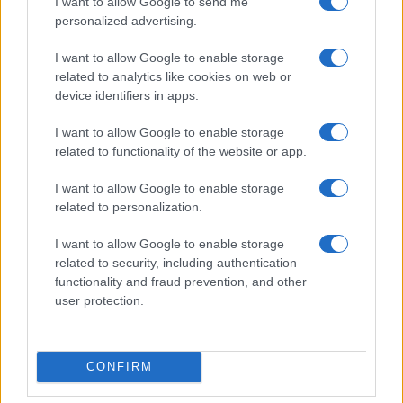
I want to allow Google to send me
Notizie in tempo reale?
personalized advertising.
Entra nel canale telegram di
GalluraOggi.it
I want to allow Google to enable storage
related to analytics like cookies on web or
device identifiers in apps.
I want to allow Google to enable storage
Inviaci le tue segnalazioni,
related to functionality of the website or app.
i tuoi video e le tue foto
Su WhatsApp al numero +39
I want to allow Google to enable storage
related to personalization.
345 356 7512
I want to allow Google to enable storage
related to security, including authentication
functionality and fraud prevention, and other
user protection.
Ricevi le nostre ultime news
da
Google News
CONFIRM