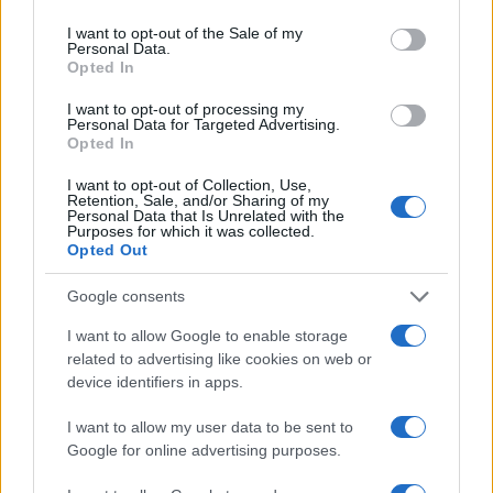
use your data for below specified purposes in below Google
consent section.
I want to opt-out of the Sale of my
Personal Data.
Opted In
Vuoi rimuovere le pubblicità nazionali?
I want to opt-out of processing my
Personal Data for Targeted Advertising.
Puoi abbonarti a
soli € 1,10 al mese
Opted In
cliccando
qui
I want to opt-out of Collection, Use,
Retention, Sale, and/or Sharing of my
Personal Data that Is Unrelated with the
Sei già abbonato?
Purposes for which it was collected.
Opted Out
Puoi effettuare l'accesso andando nella
Google consents
sezione
Login
dal menù del sito o
cliccando
qui
I want to allow Google to enable storage
related to advertising like cookies on web or
device identifiers in apps.
TEMI:
Aeroporto Costa Smeralda
Radar Olbia
I want to allow my user data to be sent to
Torre Di Controllo Olbia
Google for online advertising purposes.