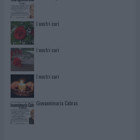
I nostri cari
I nostri cari
I nostri cari
Giovannimaria Cabras