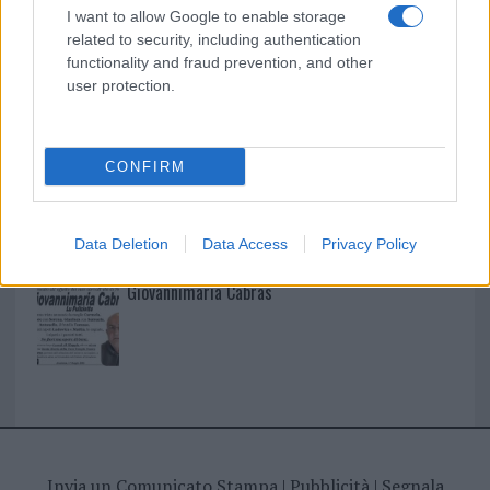
I nostri cari
I want to allow Google to enable storage
related to security, including authentication
functionality and fraud prevention, and other
user protection.
I nostri cari
CONFIRM
I nostri cari
Data Deletion
Data Access
Privacy Policy
Giovannimaria Cabras
Invia un Comunicato Stampa
|
Pubblicità
|
Segnala