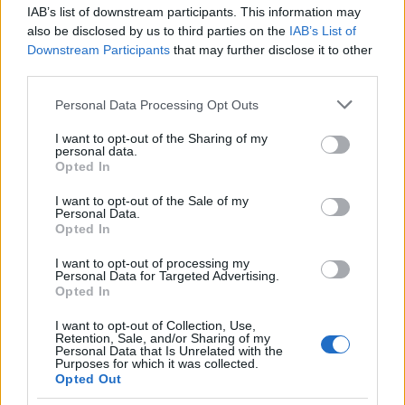
IAB’s list of downstream participants. This information may
also be disclosed by us to third parties on the
IAB’s List of
Incidente sulla strada provinciale ad Arzachena,
Downstream Participants
that may further disclose it to other
third parties.
un ferito
Please note that this website/app uses one or more Google
Personal Data Processing Opt Outs
services and may gather and store information including but
Sangue, musica e solidarietà con Avis Olbia al
not limited to your visit or usage behaviour. You may click to
I want to opt-out of the Sharing of my
Delta Center
personal data.
grant or deny consent to Google and its third-party tags to
Opted In
use your data for below specified purposes in below Google
consent section.
I want to opt-out of the Sale of my
Meteo Olbia 9 agosto, temperature in calo
Personal Data.
Opted In
I want to opt-out of processing my
Personal Data for Targeted Advertising.
Salmo finisce in ospedale a Catania, ma il tour
Opted In
va avanti: “Sicilia, ci sono”
I want to opt-out of Collection, Use,
Retention, Sale, and/or Sharing of my
Personal Data that Is Unrelated with the
Purposes for which it was collected.
Opted Out