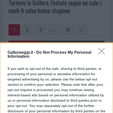
Turismo in Gallura, l’estate segna un calo: i
conti li salva bassa stagione
1
2
3
…
10
»
NOTIZIE RECENTI
Galluraoggi.it -
Do Not Process My Personal
Information
Controlli rafforzati in Costa Smeralda, 20
If you wish to opt-out of the sale, sharing to third parties, or
arresti e 135 denunce
processing of your personal or sensitive information for
targeted advertising by us, please use the below opt-out
Tre milioni di euro dalla Provincia Gallura per
section to confirm your selection. Please note that after your
opt-out request is processed you may continue seeing
nuove aule nelle scuole di Olbia
interest-based ads based on personal information utilized by
us or personal information disclosed to third parties prior to
Incidente sulla provinciale 125, paura tra Olbia e
your opt-out. You may separately opt-out of the further
disclosure of your personal information by third parties on the
Arzachena