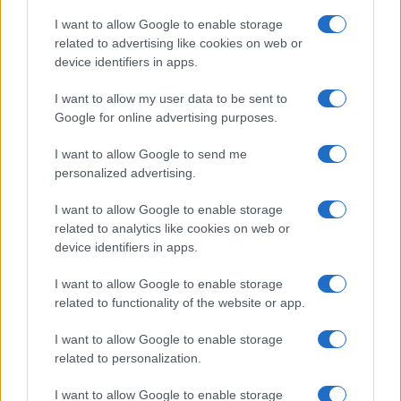
a
w
n
h
h
ce
it
te
at
a
I want to allow Google to enable storage
Articolo precedente
related to advertising like cookies on web or
b
te
re
s
re
Prossimo articolo
device identifiers in apps.
o
r
st
A
I want to allow my user data to be sent to
o
p
Google for online advertising purposes.
NOTIZIE RECENTI
k
p
I want to allow Google to send me
personalized advertising.
Controlli rafforzati in Costa Smeralda, 20
arresti e 135 denunce
I want to allow Google to enable storage
related to analytics like cookies on web or
device identifiers in apps.
Tre milioni di euro dalla Provincia Gallura per
nuove aule nelle scuole di Olbia
I want to allow Google to enable storage
related to functionality of the website or app.
Incidente sulla provinciale 125, paura tra Olbia e
I want to allow Google to enable storage
Arzachena
related to personalization.
I want to allow Google to enable storage