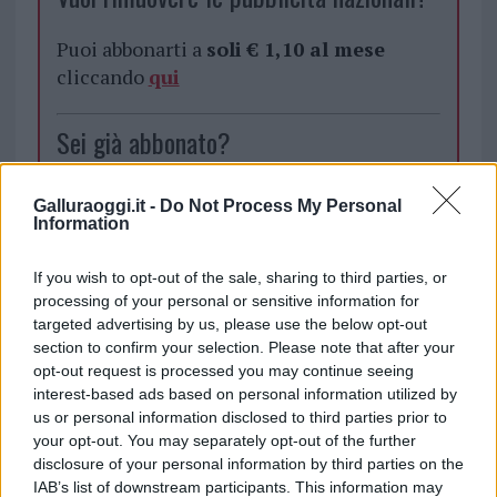
Puoi abbonarti a
soli € 1,10 al mese
cliccando
qui
Sei già abbonato?
Puoi effettuare l'accesso andando nella
Galluraoggi.it -
Do Not Process My Personal
sezione
Login
dal menù del sito o
Information
cliccando
qui
If you wish to opt-out of the sale, sharing to third parties, or
processing of your personal or sensitive information for
targeted advertising by us, please use the below opt-out
TEMI:
Comune Di Olbia
Riformatori Sardi Olbia
section to confirm your selection. Please note that after your
opt-out request is processed you may continue seeing
Notizie in tempo reale?
interest-based ads based on personal information utilized by
Entra nel canale telegram di
us or personal information disclosed to third parties prior to
GalluraOggi.it
your opt-out. You may separately opt-out of the further
disclosure of your personal information by third parties on the
IAB’s list of downstream participants. This information may