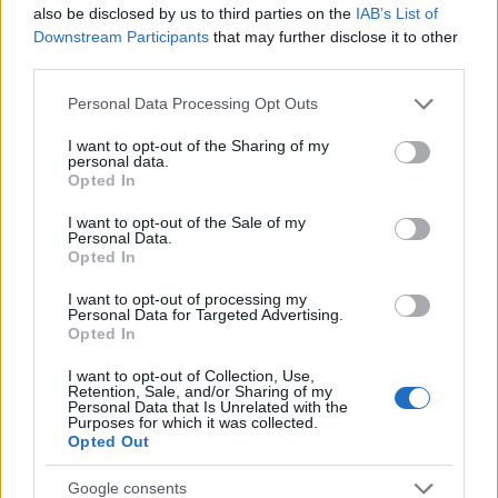
also be disclosed by us to third parties on the
IAB’s List of
Downstream Participants
that may further disclose it to other
Inviaci le tue segnalazioni,
third parties.
i tuoi video e le tue foto
Please note that this website/app uses one or more Google
Personal Data Processing Opt Outs
Su WhatsApp al numero +39
services and may gather and store information including but
345 356 7512
not limited to your visit or usage behaviour. You may click to
I want to opt-out of the Sharing of my
personal data.
grant or deny consent to Google and its third-party tags to
Opted In
use your data for below specified purposes in below Google
consent section.
I want to opt-out of the Sale of my
Personal Data.
Opted In
Ricevi le nostre ultime news
I want to opt-out of processing my
Personal Data for Targeted Advertising.
da
Google News
Opted In
I want to opt-out of Collection, Use,
Retention, Sale, and/or Sharing of my
Personal Data that Is Unrelated with the
Condividi l'articolo
Purposes for which it was collected.
Opted Out
F
T
Pi
W
S
Google consents