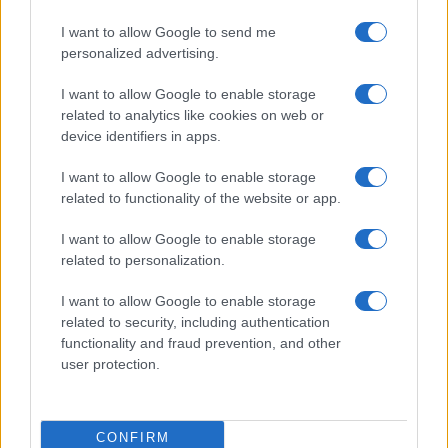
I want to allow Google to send me
Martina Agostina Diturco
personalized advertising.
I want to allow Google to enable storage
related to analytics like cookies on web or
I nostri cari
device identifiers in apps.
I want to allow Google to enable storage
related to functionality of the website or app.
I nostri cari
I want to allow Google to enable storage
related to personalization.
I want to allow Google to enable storage
I nostri cari
related to security, including authentication
functionality and fraud prevention, and other
user protection.
Giovannimaria Cabras
CONFIRM