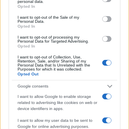
personal data.
al Molo Brin è un successo
grant or deny consent to Google and its third-party tags to
Opted In
use your data for below specified purposes in below Google
consent section.
I want to opt-out of the Sale of my
Personal Data.
Opted In
I want to opt-out of processing my
Personal Data for Targeted Advertising.
Opted In
I want to opt-out of Collection, Use,
Retention, Sale, and/or Sharing of my
Personal Data that Is Unrelated with the
Purposes for which it was collected.
Opted Out
NECROLOGIE
Google consents
Mario Malu
I want to allow Google to enable storage
related to advertising like cookies on web or
device identifiers in apps.
Paolo Pinna
I want to allow my user data to be sent to
Google for online advertising purposes.