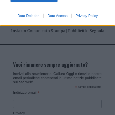
Data Deletion
Data Access
Privacy Policy
Invia un Comunicato Stampa
|
Pubblicità
|
Segnala
Vuoi rimanere sempre aggiornato?
Iscriviti alla newsletter di Gallura Oggi e ricevi le nostre
email periodiche contenenti le ultime notizie pubblicate
sul sito web!
*
campo obbligatorio
*
Indirizzo email
Privacy