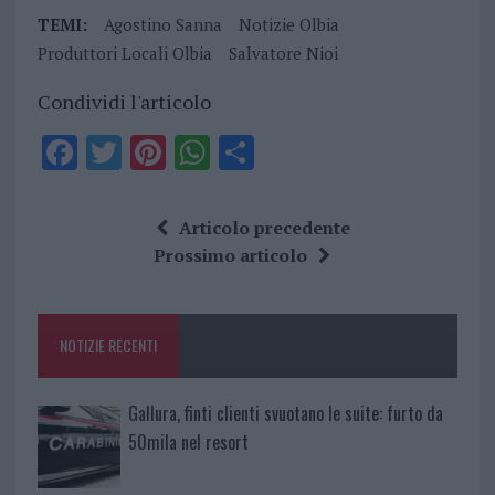
TEMI:
Agostino Sanna
Notizie Olbia
Produttori Locali Olbia
Salvatore Nioi
Condividi l'articolo
F
T
Pi
W
S
a
w
n
h
h
ce
it
te
at
a
Articolo precedente
b
te
re
s
re
Prossimo articolo
o
r
st
A
o
p
NOTIZIE RECENTI
k
p
Gallura, finti clienti svuotano le suite: furto da
50mila nel resort