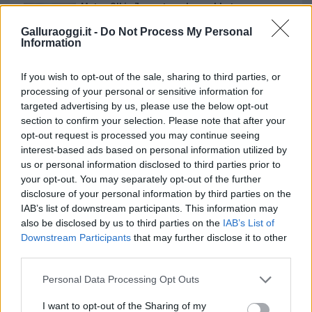
Meteo Olbia 7 agosto, sole e caldo tornano
protagonisti
Galluraoggi.it -
Do Not Process My Personal
Information
Test tunnel Olbia: rampe chiuse ancora fino a
If you wish to opt-out of the sale, sharing to third parties, or
fine agosto
processing of your personal or sensitive information for
targeted advertising by us, please use the below opt-out
section to confirm your selection. Please note that after your
Aggius conquista la classifica delle mete più
opt-out request is processed you may continue seeing
amate dell’estate 2026
interest-based ads based on personal information utilized by
us or personal information disclosed to third parties prior to
your opt-out. You may separately opt-out of the further
Nuovi posti auto in via La Marmora, parcheggio
disclosure of your personal information by third parties on the
provvisorio a La Maddalena
IAB’s list of downstream participants. This information may
also be disclosed by us to third parties on the
IAB’s List of
Downstream Participants
that may further disclose it to other
Allarme truffe a Berchidda, falsi incaricati
third parties.
bussano alle porte
Please note that this website/app uses one or more Google
Personal Data Processing Opt Outs
services and may gather and store information including but
Notre-Dame de Paris conquista Olbia, la prima
not limited to your visit or usage behaviour. You may click to
I want to opt-out of the Sharing of my